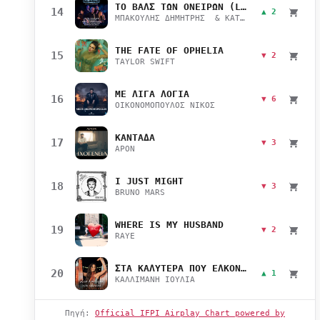
ΤΟ ΒΑΛΣ ΤΩΝ ΟΝΕΙΡΩΝ (LIVE)
14
▲ 2
ΜΠΑΚΟΥΛΗΣ ΔΗΜΗΤΡΗΣ & ΚΑΤΣΙΜΙΧΑ ΜΑΡΙΑΝΑ
THE FATE OF OPHELIA
15
▼ 2
TAYLOR SWIFT
ΜΕ ΛΙΓΑ ΛΟΓΙΑ
16
▼ 6
ΟΙΚΟΝΟΜΟΠΟΥΛΟΣ ΝΙΚΟΣ
ΚΑΝΤΑΔΑ
17
▼ 3
APON
I JUST MIGHT
18
▼ 3
BRUNO MARS
WHERE IS MY HUSBAND
19
▼ 2
RAYE
ΣΤΑ ΚΑΛΥΤΕΡΑ ΠΟΥ ΕΛΚΟΝΤΑΙ
20
▲ 1
ΚΑΛΛΙΜΑΝΗ ΙΟΥΛΙΑ
Πηγή:
Official IFPI Airplay Chart powered by