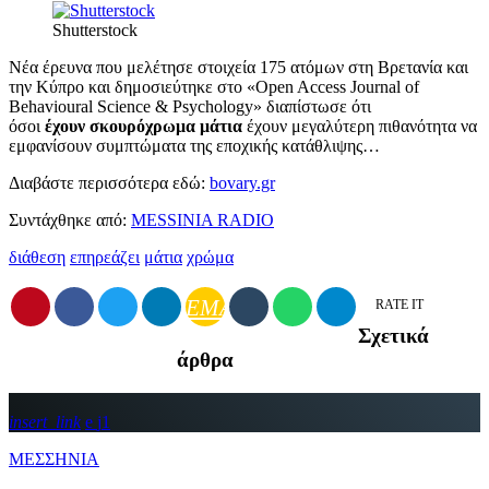
Shutterstock
Νέα έρευνα που μελέτησε στοιχεία 175 ατόμων στη Βρετανία και
την Κύπρο και δημοσιεύτηκε στο «Open Access Journal of
Behavioural Science & Psychology» διαπίστωσε ότι
όσοι
έχουν σκουρόχρωμα μάτια
έχουν μεγαλύτερη πιθανότητα να
εμφανίσουν συμπτώματα της εποχικής κατάθλιψης…
Διαβάστε περισσότερα εδώ:
bovary.gr
Συντάχθηκε από:
MESSINIA RADIO
διάθεση
επηρεάζει
μάτια
χρώμα
EMAIL
RATE IT
Σχετικά
άρθρα
insert_link
1
ΜΕΣΣΗΝΙΑ