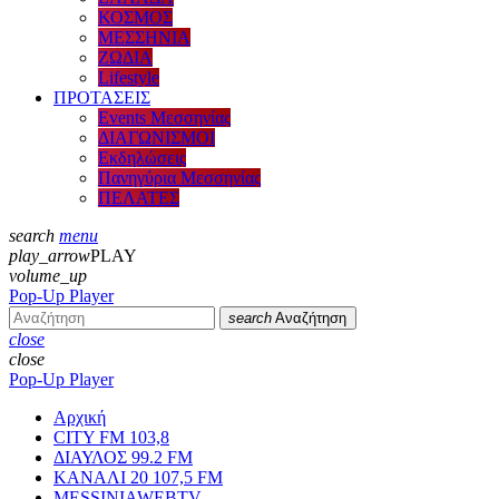
ΚΟΣΜΟΣ
ΜΕΣΣΗΝΙΑ
ΖΩΔΙΑ
Lifestyle
ΠΡΟΤΑΣΕΙΣ
Events Μεσσηνίας
ΔΙΑΓΩΝΙΣΜΟΙ
Εκδηλώσεις
Πανηγύρια Μεσσηνίας
ΠΕΛΑΤΕΣ
search
menu
play_arrow
PLAY
volume_up
Pop-Up Player
search
Αναζήτηση
close
close
Pop-Up Player
Αρχική
CITY FM 103,8
ΔΙΑΥΛΟΣ 99.2 FM
ΚΑΝΑΛΙ 20 107,5 FM
MESSINIAWEBTV