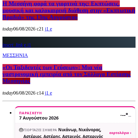
Η Μεσσήνη φορά τα γιορτινά της: Εκπτώσεις,
μουσική και καλοκαιρινή διάθεση στην «Εκπτωτική
Βραδιά» της 13ης Αυγούστου
today
06/08/2026
21
1
insert_link
1
ΜΕΣΣΗΝΙΑ
«Οι Ταξιδευτές των Γεύσεων»: Μια νέα
γαστρονομική εμπειρία από τον Σύλλογο Εστίασης
Μεσσηνίας
today
06/08/2026
14
1
ΠΑΡΑΣΚΕΥΉ
·
--°
—
7 Αυγούστου 2026
🎂
Νικάνωρ, Νικάνορας,
ΓΙΟΡΤΆΖΕΙ ΣΉΜΕΡΑ
εορτολόγιο ›
Αστέριος, Αστέρης, Αστρινός, Αστερινός