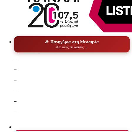
🎉 Πανηγύρια στη Μεσσηνία
Δες όλες τις αφίσες →
–
–
–
–
–
–