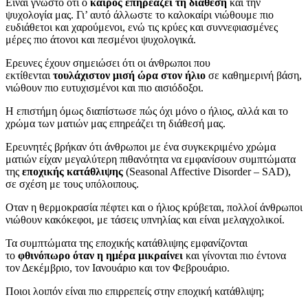
Είναι γνωστό ότι ο
καιρός επηρεάζει τη διάθεση
και την
ψυχολογία μας. Γι’ αυτό άλλωστε το καλοκαίρι νιώθουμε πιο
ευδιάθετοι και χαρούμενοι, ενώ τις κρύες και συννεφιασμένες
μέρες πιο άτονοι και πεσμένοι ψυχολογικά.
Ερευνες έχουν σημειώσει ότι οι άνθρωποι που
εκτίθενται
τουλάχιστον μισή ώρα στον ήλιο
σε καθημερινή βάση,
νιώθουν πιο ευτυχισμένοι και πιο αισιόδοξοι.
Η επιστήμη όμως διαπίστωσε πώς όχι μόνο ο ήλιος, αλλά και το
χρώμα των ματιών μας επηρεάζει τη διάθεσή μας.
Ερευνητές βρήκαν ότι άνθρωποι με ένα συγκεκριμένο χρώμα
ματιών είχαν μεγαλύτερη πιθανότητα να εμφανίσουν συμπτώματα
της
εποχικής κατάθλιψης
(Seasonal Affective Disorder – SAD),
σε σχέση με τους υπόλοιπους.
Οταν η θερμοκρασία πέφτει και ο ήλιος κρύβεται, πολλοί άνθρωποι
νιώθουν κακόκεφοι, με τάσεις υπνηλίας και είναι μελαγχολικοί.
Τα συμπτώματα της εποχικής κατάθλιψης εμφανίζονται
το
φθινόπωρο όταν η ημέρα μικραίνει
και γίνονται πιο έντονα
τον Δεκέμβριο, τον Ιανουάριο και τον Φεβρουάριο.
Ποιοι λοιπόν είναι πιο επιρρεπείς στην εποχική κατάθλιψη;