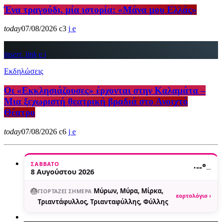
Ένα τραγούδι, μία ιστορία: «Μάνα μου Ελλάς»
today
07/08/2026
3
insert_link
Εκδηλώσεις
Οι «Εκκλησιάζουσες» έρχονται στην Καλαμάτα –
Μια ξεχωριστή θεατρική βραδιά στο Ανοιχτό
Θέατρο
today
07/08/2026
6
ΣΆΒΒΑΤΟ
·
--°
—
8 Αυγούστου 2026
🎂
Μύρων, Μύρα, Μίρκα,
ΓΙΟΡΤΆΖΕΙ ΣΉΜΕΡΑ
εορτολόγιο ›
Τριαντάφυλλος, Τριανταφύλλης, Φύλλης