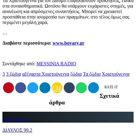
Τα Χριστούγεννα για τον Δίδυμο επιφυλάσσουν προκλήσεις, ειδικά
στα συναισθηματικά. Ωστόσο θα υπάρχουν ευχάριστες στιγμές, για
ανανέωση και απρόσμενες συναντήσεις. Μπορεί να χρειαστεί
προσπάθεια στην ισορροπία των πραγμάτων, στο τέλος όμως σας
περιμένει μεγάλη χαρά.
…
Διαβάστε περισσότερα:
www.bovary.gr
Συντάχθηκε από:
MESSINIA RADIO
3
3 ζώδια
αξέχαστα Χριστούγεννα
ζώδια
Τα ζώδια
Χριστούγεννα
EMAIL
RATE IT
Σχετικά
άρθρα
insert_link
ΔΙΑΥΛΟΣ 99.2