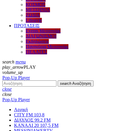
ΚΟΣΜΟΣ
ΜΕΣΣΗΝΙΑ
ΖΩΔΙΑ
Lifestyle
ΠΡΟΤΑΣΕΙΣ
Events Μεσσηνίας
ΔΙΑΓΩΝΙΣΜΟΙ
Εκδηλώσεις
Πανηγύρια Μεσσηνίας
ΠΕΛΑΤΕΣ
search
menu
play_arrow
PLAY
volume_up
Pop-Up Player
search
Αναζήτηση
close
close
Pop-Up Player
Αρχική
CITY FM 103,8
ΔΙΑΥΛΟΣ 99.2 FM
ΚΑΝΑΛΙ 20 107,5 FM
MESSINIAWEBTV