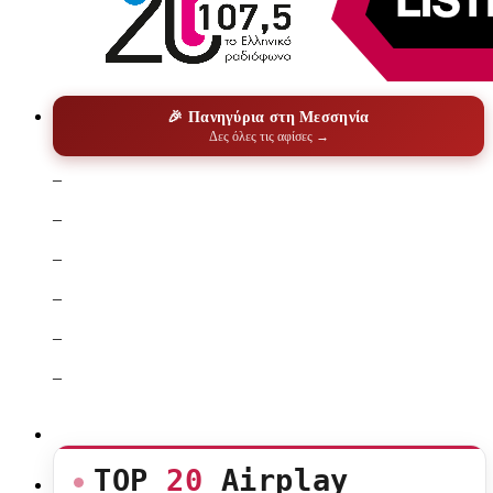
🎉 Πανηγύρια στη Μεσσηνία
Δες όλες τις αφίσες →
–
–
–
–
–
–
TOP
20
Airplay