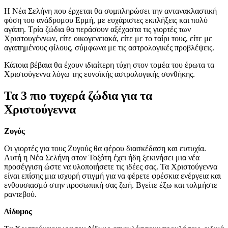
Η Νέα Σελήνη που έρχεται θα συμπληρώσει την αντανακλαστική
φύση του ανάδρομου Ερμή, με ευχάριστες εκπλήξεις και πολύ
αγάπη. Τρία ζώδια θα περάσουν αξέχαστα τις γιορτές των
Χριστουγέννων, είτε οικογενειακά, είτε με το ταίρι τους, είτε με
αγαπημένους φίλους, σύμφωνα με τις αστρολογικές προβλέψεις.
Κάποια βέβαια θα έχουν ιδιαίτερη τύχη στον τομέα του έρωτα τα
Χριστούγεννα λόγω της ευνοϊκής αστρολογικής συνθήκης.
Τα 3 πιο τυχερά ζώδια για τα
Χριστούγεννα
Ζυγός
Οι γιορτές για τους Ζυγούς θα φέρου διασκέδαση και ευτυχία.
Αυτή η Νέα Σελήνη στον Τοξότη έχει ήδη ξεκινήσει μια νέα
προσέγγιση ώστε να υλοποιήσετε τις ιδέες σας. Τα Χριστούγεννα
είναι επίσης μια ισχυρή στιγμή για να φέρετε φρέσκια ενέργεια και
ενθουσιασμό στην προσωπική σας ζωή. Βγείτε έξω και τολμήστε
ραντεβού.
Δίδυμος