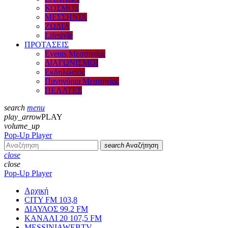
ΚΟΣΜΟΣ
ΜΕΣΣΗΝΙΑ
ΖΩΔΙΑ
Lifestyle
ΠΡΟΤΑΣΕΙΣ
Events Μεσσηνίας
ΔΙΑΓΩΝΙΣΜΟΙ
Εκδηλώσεις
Πανηγύρια Μεσσηνίας
ΠΕΛΑΤΕΣ
search
menu
play_arrow
PLAY
volume_up
Pop-Up Player
search
Αναζήτηση
close
close
Pop-Up Player
Αρχική
CITY FM 103,8
ΔΙΑΥΛΟΣ 99.2 FM
ΚΑΝΑΛΙ 20 107,5 FM
MESSINIAWEBTV