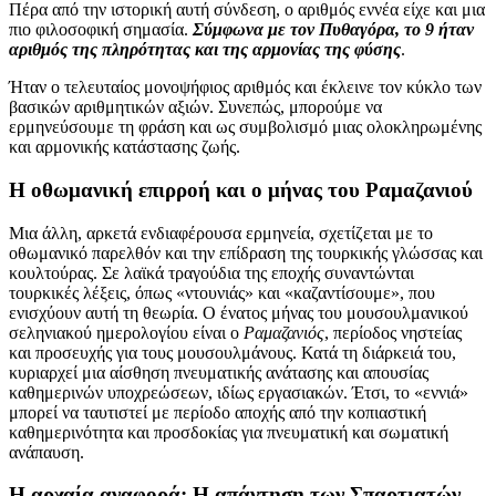
Πέρα από την ιστορική αυτή σύνδεση, ο αριθμός εννέα είχε και μια
πιο φιλοσοφική σημασία.
Σύμφωνα με τον Πυθαγόρα, το 9 ήταν
αριθμός της πληρότητας και της αρμονίας της φύσης
.
Ήταν ο τελευταίος μονοψήφιος αριθμός και έκλεινε τον κύκλο των
βασικών αριθμητικών αξιών. Συνεπώς, μπορούμε να
ερμηνεύσουμε τη φράση και ως συμβολισμό μιας ολοκληρωμένης
και αρμονικής κατάστασης ζωής.
Η οθωμανική επιρροή και ο μήνας του Ραμαζανιού
Μια άλλη, αρκετά ενδιαφέρουσα ερμηνεία, σχετίζεται με το
οθωμανικό παρελθόν και την επίδραση της τουρκικής γλώσσας και
κουλτούρας. Σε λαϊκά τραγούδια της εποχής συναντώνται
τουρκικές λέξεις, όπως «ντουνιάς» και «καζαντίσουμε», που
ενισχύουν αυτή τη θεωρία. Ο ένατος μήνας του μουσουλμανικού
σεληνιακού ημερολογίου είναι ο
Ραμαζανιός
, περίοδος νηστείας
και προσευχής για τους μουσουλμάνους. Κατά τη διάρκειά του,
κυριαρχεί μια αίσθηση πνευματικής ανάτασης και απουσίας
καθημερινών υποχρεώσεων, ιδίως εργασιακών. Έτσι, το «εννιά»
μπορεί να ταυτιστεί με περίοδο αποχής από την κοπιαστική
καθημερινότητα και προσδοκίας για πνευματική και σωματική
ανάπαυση.
Η αρχαία αναφορά: Η απάντηση των Σπαρτιατών