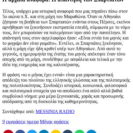
Τέλος, υπάρχει μια ιστορική αναφορά που μας πηγαίνει πίσω στον
5ο αιώνα π.Χ. και στη μάχη του Μαραθώνα. Όταν οι Αθηναίοι
ζήτησαν τη βοήθεια των Σπαρτιατών ενάντια στους Πέρσες, εκείνοι
αρνήθηκαν να ξεκινήσουν εκστρατεία επειδή, σύμφωνα με το νόμο
τους, δεν μπορούσαν να πολεμήσουν πριν από την πανσέληνο. Η
απάντησή τους στον αγγελιαφόρο ήταν:
«Είναι εννέα του μηνός και
το φεγγάρι δεν είναι γιομάτο».
Εντέλει, οι Σπαρτιάτες ξεκίνησαν,
αλλά η μάχη είχε ήδη κριθεί υπέρ των Αθηναίων. Από αυτό το
γεγονός, η ημερομηνία της
ένατης του μηνός
απέκτησε έναν τόνο
αποχής από τη μάχη, συνδέθηκε με ασφάλεια και τελικά με την
ιδέα της ευημερίας και της καλοπέρασης.
Η φράση «κι ο μήνας έχει εννιά» είναι μια χαρακτηριστική
απόδειξη του πλούτου της ελληνικής γλώσσας και της πολιτισμικής
της πολυπλοκότητας. Συνδυάζει ιστορικά, κοινωνικά, φιλοσοφικά
και πολιτισμικά στοιχεία για να αποδώσει ένα απλό αλλά βαθιά
συμβολικό νόημα: μια μέρα ξεγνοιασιάς, χαράς και προσωρινής
απόδρασης από τη δυσκολία της καθημερινότητας.
Συντάχθηκε από:
MESSINIA RADIO
9
εκφράσεις
ημερα
Μήνας
φράσεις