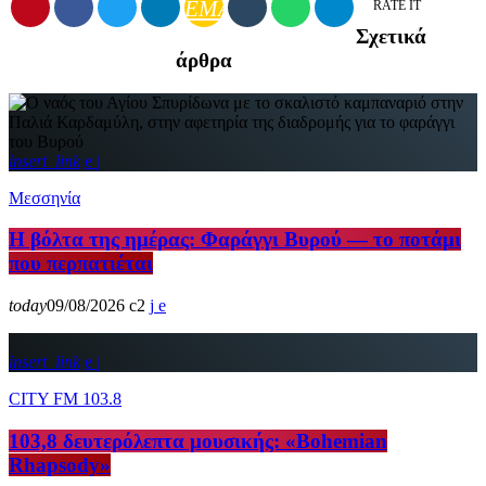
EMAIL
RATE IT
Σχετικά
άρθρα
insert_link
Μεσσηνία
Η βόλτα της ημέρας: Φαράγγι Βυρού — το ποτάμι
που περπατιέται
today
09/08/2026
2
insert_link
CITY FM 103.8
103,8 δευτερόλεπτα μουσικής: «Bohemian
Rhapsody»