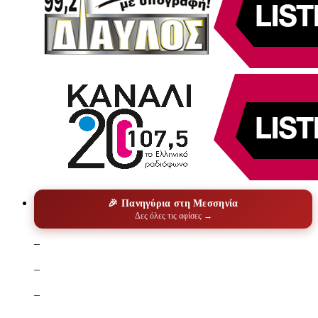
🎉 Πανηγύρια στη Μεσσηνία
Δες όλες τις αφίσες →
–
–
–