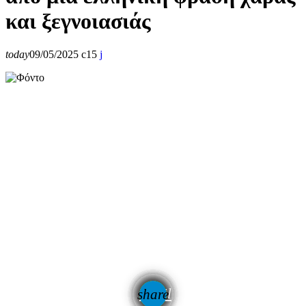
και ξεγνοιασιάς
today
09/05/2025
15
email
share