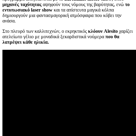
μηχανές ταχύτητας
αψηφούν τους νόμους της βαρύτητας, ενώ
το
εντυπωσιακό laser show
και τα απίστευτα μαγικά κόλπα
δημιουργούν μια φαντασμαγορική ατμόσφαιρα που κόβει την
ανάσα.
Στο πλευρό των καλλιτεχνών, ο εκρηκτικός
κλόουν Alesito
χαρίζει
ατελείωτο γέλιο με μοναδικά ξεκαρδιστικά νούμερα
που θα
λατρέψει κάθε ηλικία.