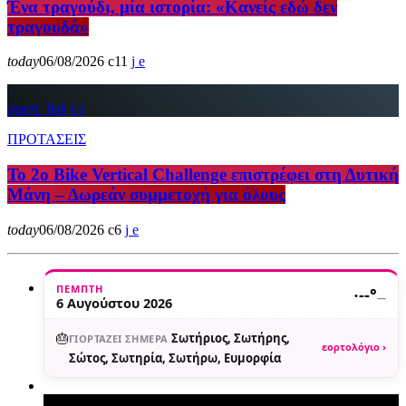
Ένα τραγούδι, μία ιστορία: «Κανείς εδώ δεν
τραγουδά»
today
06/08/2026
11
insert_link
ΠΡΟΤΑΣΕΙΣ
Το 2ο Bike Vertical Challenge επιστρέφει στη Δυτική
Μάνη – Δωρεάν συμμετοχή για όλους
today
06/08/2026
6
ΠΈΜΠΤΗ
·
--°
—
6 Αυγούστου 2026
🎂
Σωτήριος, Σωτήρης,
ΓΙΟΡΤΆΖΕΙ ΣΉΜΕΡΑ
εορτολόγιο ›
Σώτος, Σωτηρία, Σωτήρω, Ευμορφία