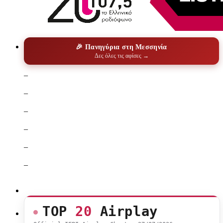
🎉 Πανηγύρια στη Μεσσηνία
Δες όλες τις αφίσες →
–
–
–
–
–
–
TOP
20
Airplay