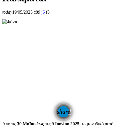
today
19/05/2025
89
6
5
email
share
6
Από τις
30 Μαϊου έως τις 9 Ιουνίου 2025
, το μοναδικό αυτό