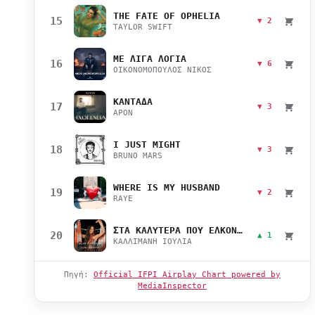
THE FATE OF OPHELIA
15
▼ 2
TAYLOR SWIFT
ΜΕ ΛΙΓΑ ΛΟΓΙΑ
16
▼ 6
ΟΙΚΟΝΟΜΟΠΟΥΛΟΣ ΝΙΚΟΣ
ΚΑΝΤΑΔΑ
17
▼ 3
APON
I JUST MIGHT
18
▼ 3
BRUNO MARS
WHERE IS MY HUSBAND
19
▼ 2
RAYE
ΣΤΑ ΚΑΛΥΤΕΡΑ ΠΟΥ ΕΛΚΟΝΤΑΙ
20
▲ 1
ΚΑΛΛΙΜΑΝΗ ΙΟΥΛΙΑ
Πηγή:
Official IFPI Airplay Chart powered by
MediaInspector