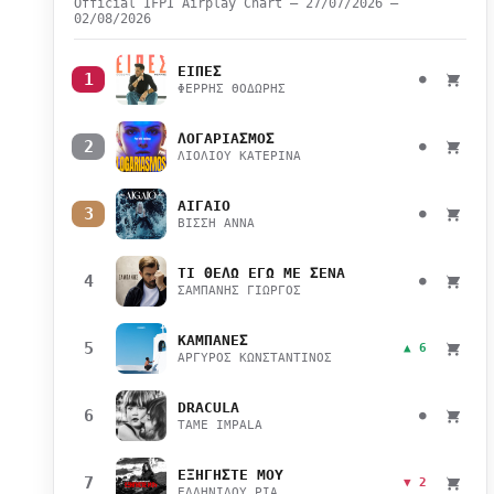
Official IFPI Airplay Chart — 27/07/2026 –
02/08/2026
ΕΙΠΕΣ
1
●
ΦΕΡΡΗΣ ΘΟΔΩΡΗΣ
ΛΟΓΑΡΙΑΣΜΟΣ
2
●
ΛΙΟΛΙΟΥ ΚΑΤΕΡΙΝΑ
ΑΙΓΑΙΟ
3
●
ΒΙΣΣΗ ΑΝΝΑ
ΤΙ ΘΕΛΩ ΕΓΩ ΜΕ ΣΕΝΑ
4
●
ΣΑΜΠΑΝΗΣ ΓΙΩΡΓΟΣ
ΚΑΜΠΑΝΕΣ
5
▲ 6
ΑΡΓΥΡΟΣ ΚΩΝΣΤΑΝΤΙΝΟΣ
DRACULA
6
●
TAME IMPALA
ΕΞΗΓΗΣΤΕ ΜΟΥ
7
▼ 2
ΕΛΛΗΝΙΔΟΥ ΡΙΑ