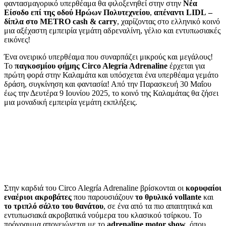
φαντασμαγορικό υπερθέαμα θα φιλοξενηθεί στην στην
Νέα
Είσοδο επί της οδού Ηρώων Πολυτεχνείου
,
απέναντι LIDL
–
δίπλα στο METRO cash & carry
, χαρίζοντας στο ελληνικό κοινό
μια αξέχαστη εμπειρία γεμάτη αδρεναλίνη, γέλιο και εντυπωσιακές
εικόνες!
Ένα ονειρικό υπερθέαμα που συναρπάζει μικρούς και μεγάλους!
Το
παγκοσμίου φήμης Circo Alegría Adrenaline
έρχεται για
πρώτη φορά στην Καλαμάτα και υπόσχεται ένα υπερθέαμα γεμάτο
δράση, συγκίνηση και φαντασία! Από την Παρασκευή 30 Μαΐου
έως την Δευτέρα 9 Ιουνίου 2025, το κοινό της Καλαμάτας θα ζήσει
μια μοναδική εμπειρία γεμάτη εκπλήξεις.
Στην καρδιά του Circo Alegría Adrenaline βρίσκονται οι
κορυφαίοι
εναέριοι ακροβάτες
που παρουσιάζουν
το θρυλικό vollante
και
το τριπλό σάλτο του θανάτου
, σε ένα από τα πιο απαιτητικά και
εντυπωσιακά ακροβατικά νούμερα του κλασικού τσίρκου. Το
πρόγραμμα απογειώνεται με το
adrenaline motor show
, όπου