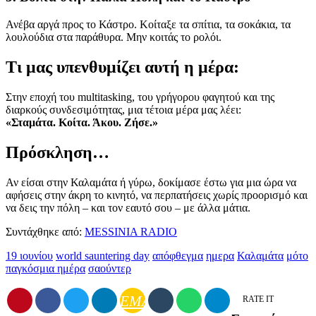
Ανέβα αργά προς το Κάστρο. Κοίταξε τα σπίτια, τα σοκάκια, τα
λουλούδια στα παράθυρα. Μην κοιτάς το ρολόι.
Τι μας υπενθυμίζει αυτή η μέρα:
Στην εποχή του multitasking, του γρήγορου φαγητού και της
διαρκούς συνδεσιμότητας, μια τέτοια μέρα μας λέει:
«Σταμάτα. Κοίτα. Άκου. Ζήσε.»
Πρόσκληση…
Αν είσαι στην Καλαμάτα ή γύρω, δοκίμασε έστω για μια ώρα να
αφήσεις στην άκρη το κινητό, να περπατήσεις χωρίς προορισμό και
να δεις την πόλη – και τον εαυτό σου – με άλλα μάτια.
Συντάχθηκε από:
MESSINIA RADIO
19 ιουνίου
world sauntering day
απόφθεγμα
ημερα
Καλαμάτα
μότο
παγκόσμια ημέρα
σαούντερ
EMAIL
RATE IT