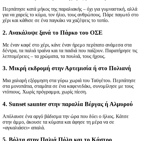
Περπάτησε κατά μήκος της παραλιακής – όχι για γυμναστική, αλλά
για να χαρείς το κύμα, τον ήλιο, τους ανθρώπους. Πάρε παγωτό στο
χέρι και κάθισε σε ένα παγκάκι να χαζέψεις το τοπίο.
2.
Ανακάλυψε ξανά το Πάρκο του ΟΣΕ
Με έναν καφέ στο χέρι, κάνε έναν ήρεμο περίπατο ανάμεσα στα
δέντρα, τα παλιά τραίνα και τα παιδιά που παίζουν. Παρατήρησε τις
λεπτομέρειες – τα χρώματα, τα πουλιά, τους ήχους.
3.
Μικρή εκδρομή στην Αρτεμισία ή στο Πολιανή
Μια χαλαρή εξόρμηση στα γύρω χωριά του Ταϋγέτου. Περπάτησε
στα μονοπάτια, σταμάτα σε ένα καφενεδάκι, συνομίλησε με τους
ντόπιους. Χωρίς πρόγραμμα, χωρίς πίεση.
4.
Sunset saunter στην παραλία Βέργας ή Αλμυρού
Απόλαυσε ένα αργό βάδισμα την ώρα που δύει ο ήλιος. Κάτσε
στην άμμο, άκουσε τα κύματα και άφησε τη μέρα να σε
«αγκαλιάσει» απαλά.
5.
Βόλτα στην Παλιά Πόλη και το Κάστρο