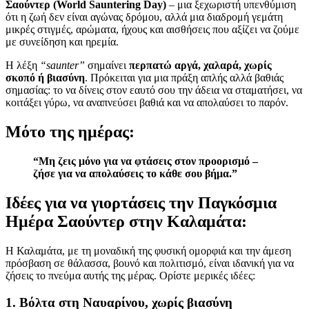
Σαούντερ (World Sauntering Day)
– μια ξεχωριστή υπενθύμιση
ότι η ζωή δεν είναι αγώνας δρόμου, αλλά μια διαδρομή γεμάτη
μικρές στιγμές, αρώματα, ήχους και αισθήσεις που αξίζει να ζούμε
με συνείδηση και ηρεμία.
Η λέξη
“saunter”
σημαίνει
περπατώ αργά, χαλαρά, χωρίς
σκοπό ή βιασύνη
. Πρόκειται για μια πράξη απλής αλλά βαθιάς
σημασίας: το να δίνεις στον εαυτό σου την άδεια να σταματήσει, να
κοιτάξει γύρω, να αναπνεύσει βαθιά και να απολαύσει το παρόν.
Μότο της ημέρας:
“Μη ζεις μόνο για να φτάσεις στον προορισμό –
ζήσε για να απολαύσεις το κάθε σου βήμα.”
Ιδέες για να γιορτάσεις την Παγκόσμια
Ημέρα Σαούντερ στην Καλαμάτα:
Η Καλαμάτα, με τη μοναδική της φυσική ομορφιά και την άμεση
πρόσβαση σε θάλασσα, βουνό και πολιτισμό, είναι ιδανική για να
ζήσεις το πνεύμα αυτής της μέρας. Ορίστε μερικές ιδέες:
1.
Βόλτα στη Ναυαρίνου, χωρίς βιασύνη