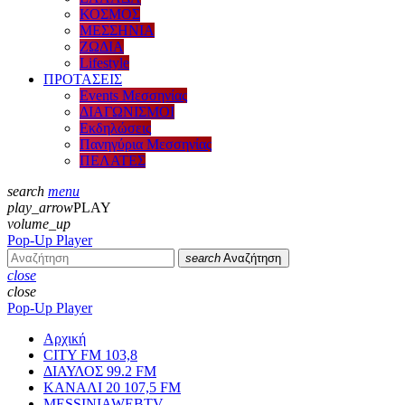
ΚΟΣΜΟΣ
ΜΕΣΣΗΝΙΑ
ΖΩΔΙΑ
Lifestyle
ΠΡΟΤΑΣΕΙΣ
Events Μεσσηνίας
ΔΙΑΓΩΝΙΣΜΟΙ
Εκδηλώσεις
Πανηγύρια Μεσσηνίας
ΠΕΛΑΤΕΣ
search
menu
play_arrow
PLAY
volume_up
Pop-Up Player
search
Αναζήτηση
close
close
Pop-Up Player
Αρχική
CITY FM 103,8
ΔΙΑΥΛΟΣ 99.2 FM
ΚΑΝΑΛΙ 20 107,5 FM
MESSINIAWEBTV