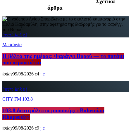
Σχετικά
άρθρα
insert_link
Μεσσηνία
Η βόλτα της ημέρας: Φαράγγι Βυρού — το ποτάμι
που περπατιέται
today
09/08/2026
4
insert_link
CITY FM 103.8
103,8 δευτερόλεπτα μουσικής: «Bohemian
Rhapsody»
today
09/08/2026
9