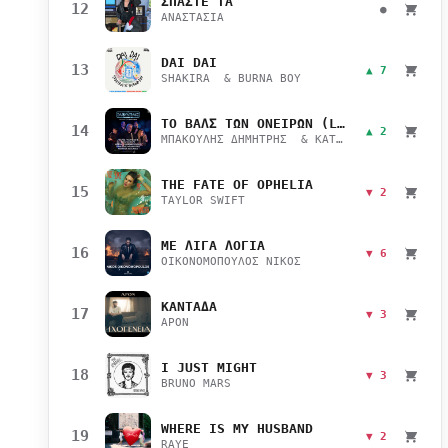
ΣΠΑΣΤΕ ΤΑ
12
●
ΑΝΑΣΤΑΣΙΑ
DAI DAI
13
▲ 7
SHAKIRA & BURNA BOY
ΤΟ ΒΑΛΣ ΤΩΝ ΟΝΕΙΡΩΝ (LIVE)
14
▲ 2
ΜΠΑΚΟΥΛΗΣ ΔΗΜΗΤΡΗΣ & ΚΑΤΣΙΜΙΧΑ ΜΑΡΙΑΝΑ
THE FATE OF OPHELIA
15
▼ 2
TAYLOR SWIFT
ΜΕ ΛΙΓΑ ΛΟΓΙΑ
16
▼ 6
ΟΙΚΟΝΟΜΟΠΟΥΛΟΣ ΝΙΚΟΣ
ΚΑΝΤΑΔΑ
17
▼ 3
APON
I JUST MIGHT
18
▼ 3
BRUNO MARS
WHERE IS MY HUSBAND
19
▼ 2
RAYE