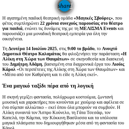
email
share
Η αγαπημένη παιδική θεατρική ομάδα
«Μαγικές Σβούρες»
, που
φέτος συμπληρώνει
22 χρόνια συνεχούς παρουσίας στο θέατρο
για παιδιά
, ενώνει τις δυνάμεις της με τη
ΜΕΛΙΣΜΑ Events
και
παρουσιάζει μια μοναδική θεατρική εμπειρία για όλη την
οικογένεια.
Τη
Δευτέρα 14 Ιουλίου 2025
, στις
9:00 το βράδυ
, το
Ανοιχτό
Δημοτικό Θέατρο Καλαμάτας
θα φιλοξενήσει την παράσταση
«Η
Αλίκη στη Χώρα των Θαυμάτων»
σε σκηνοθεσία και διασκευή
του
Δημήτρη Αδάμη
, βασισμένη στα διαχρονικά έργα του
Λιούις
Κάρολ
«Οι περιπέτειες της Αλίκης στη Χώρα των Θαυμάτων» και
«Μέσα από τον Καθρέφτη και τι είδε η Αλίκη εκεί».
Ένα μαγικό ταξίδι πέρα από τη λογική
Η σκηνή γεμίζει φαντασία, πολύχρωμα κοστούμια, ζωντανή
μουσική και χαρακτήρες που κινούνται με χιούμορ και αφέλεια σε
ένα σύμπαν αλλιώτικο – εκεί όπου όλα μπορούν να συμβούν. Η
Αλίκη συναντά τον Άσπρο Κούνελο, τη Γάτα Τσεσάιρ, τον
Καπελά, την Κάμπια, την Κόκκινη Βασίλισσα και τα υπόλοιπα
μαγικά πλάσματα που δημιουργήθηκαν μέσα από τη φαντασία του
Κάρολ.