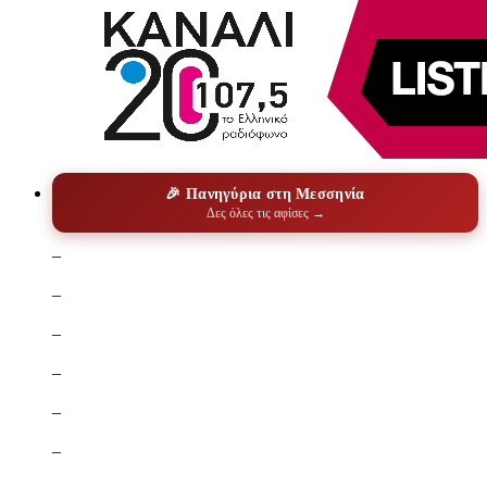
🎉 Πανηγύρια στη Μεσσηνία
Δες όλες τις αφίσες →
–
–
–
–
–
–