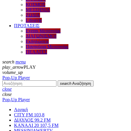
ΚΟΣΜΟΣ
ΜΕΣΣΗΝΙΑ
ΖΩΔΙΑ
Lifestyle
ΠΡΟΤΑΣΕΙΣ
Events Μεσσηνίας
ΔΙΑΓΩΝΙΣΜΟΙ
Εκδηλώσεις
Πανηγύρια Μεσσηνίας
ΠΕΛΑΤΕΣ
search
menu
play_arrow
PLAY
volume_up
Pop-Up Player
search
Αναζήτηση
close
close
Pop-Up Player
Αρχική
CITY FM 103,8
ΔΙΑΥΛΟΣ 99.2 FM
ΚΑΝΑΛΙ 20 107,5 FM
MESSINIAWEBTV