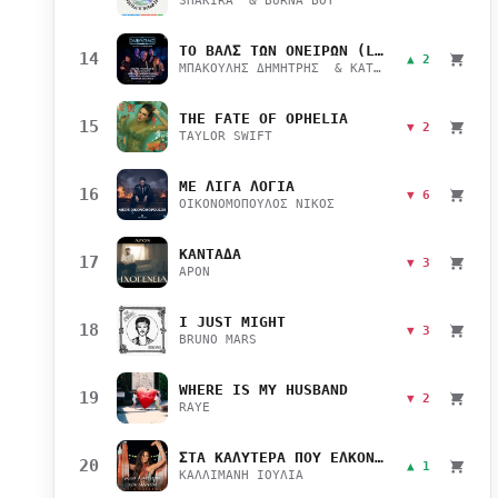
SHAKIRA & BURNA BOY
ΤΟ ΒΑΛΣ ΤΩΝ ΟΝΕΙΡΩΝ (LIVE)
14
▲ 2
ΜΠΑΚΟΥΛΗΣ ΔΗΜΗΤΡΗΣ & ΚΑΤΣΙΜΙΧΑ ΜΑΡΙΑΝΑ
THE FATE OF OPHELIA
15
▼ 2
TAYLOR SWIFT
ΜΕ ΛΙΓΑ ΛΟΓΙΑ
16
▼ 6
ΟΙΚΟΝΟΜΟΠΟΥΛΟΣ ΝΙΚΟΣ
ΚΑΝΤΑΔΑ
17
▼ 3
APON
I JUST MIGHT
18
▼ 3
BRUNO MARS
WHERE IS MY HUSBAND
19
▼ 2
RAYE
ΣΤΑ ΚΑΛΥΤΕΡΑ ΠΟΥ ΕΛΚΟΝΤΑΙ
20
▲ 1
ΚΑΛΛΙΜΑΝΗ ΙΟΥΛΙΑ