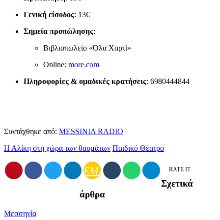
Γενική είσοδος
: 13€
Σημεία προπώλησης
:
Βιβλιοπωλείο «Όλα Χαρτί»
Online:
more.com
Πληροφορίες & ομαδικές κρατήσεις
: 6980444844
Συντάχθηκε από:
MESSINIA RADIO
Η Αλίκη στη χώρα των θαυμάτων
Παιδικό Θέατρο
EMAIL
RATE IT
Σχετικά
άρθρα
Μεσσηνία