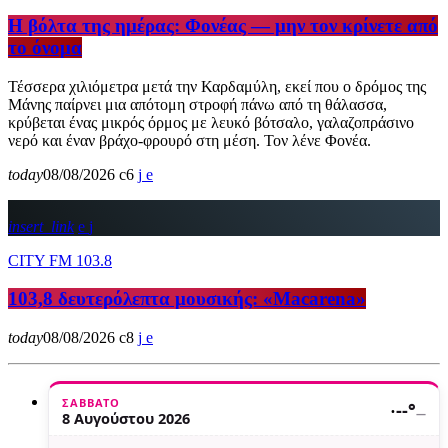
Η βόλτα της ημέρας: Φονέας — μην τον κρίνετε από
το όνομα
Τέσσερα χιλιόμετρα μετά την Καρδαμύλη, εκεί που ο δρόμος της
Μάνης παίρνει μια απότομη στροφή πάνω από τη θάλασσα,
κρύβεται ένας μικρός όρμος με λευκό βότσαλο, γαλαζοπράσινο
νερό και έναν βράχο-φρουρό στη μέση. Τον λένε Φονέα.
today
08/08/2026
6
insert_link
CITY FM 103.8
103,8 δευτερόλεπτα μουσικής: «Macarena»
today
08/08/2026
8
ΣΆΒΒΑΤΟ
·
--°
—
8 Αυγούστου 2026