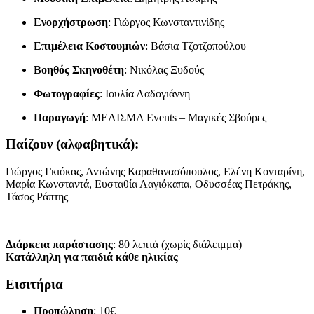
Ενορχήστρωση
: Γιώργος Κωνσταντινίδης
Επιμέλεια Κοστουμιών
: Βάσια Τζοτζοπούλου
Βοηθός Σκηνοθέτη
: Νικόλας Ξυδούς
Φωτογραφίες
: Ιουλία Λαδογιάννη
Παραγωγή
: ΜΕΛΙΣΜΑ Events – Μαγικές Σβούρες
Παίζουν (αλφαβητικά):
Γιώργος Γκιόκας, Αντώνης Καραθανασόπουλος, Ελένη Κονταρίνη,
Μαρία Κωνσταντά, Ευσταθία Λαγιόκαπα, Οδυσσέας Πετράκης,
Τάσος Ράπτης
Διάρκεια παράστασης
: 80 λεπτά (χωρίς διάλειμμα)
Κατάλληλη για παιδιά κάθε ηλικίας
Εισιτήρια
Προπώληση
: 10€