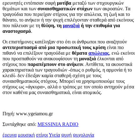
ερευνητές εντόπισαν σαφή
μοτίβα
μεταξύ των στιχουργικών
θεμάτων και των
συναισθηματικών στόχων
των ακροατών. Τα
τραγούδια που περιείχαν στίχους για την απώλεια, τη ζωή και το
θάνατο, το ανήκειν ή την ψυχή επιλέγονταν σταθερά από εκείνους
που πάλευαν με τη
θλίψη, τη
μοναξιά
ή την επιθυμία για
αναστοχασμό
.
Οι επιστήμονες κατέληξαν στο ότι οι άνθρωποι που αναζητούν
αντιπερισπασμό από μια προσωπική τους κρίση
είναι πιο
πιθανό να επιλέξουν τραγούδια με
θέματα
απώλειας
, ενώ εκείνοι
που προσπαθούν να ανακουφίσουν τη
μοναξιά
έλκονται από
στίχους που
παραπέμπουν στο ανήκειν
. Αντίθετα, τα ακουστικά
χαρακτηριστικά των τραγουδιών -όπως ο ρυθμός, η αρμονία ή το
κλειδί- δεν έδειξαν καμία σταθερή σχέση με τους
συναισθηματικούς στόχους. Μπορεί να χρησιμοποιούμε τους
στίχους ως «άγκυρα», αλλά ο τρόπος με τον οποίο αντηχούν μέσα
στον καθένα μας συναισθηματικά, είναι ατομικός.
Πηγή: www.ygeiamou.gr
Συντάχθηκε από:
MESSINIA RADIO
έρευνα
μουσική
στίχοι
Υγεία
ψυχή
ψυχολογία