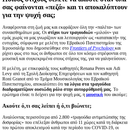
σας φαίνονται «πεζά» και τι αποκαλύπτουν
για την ψυχή σας;
Αναφέρονται στη ζωή μας και εκφράζουν όλη την «παλέτα» των
συναισθημάτων μας. Οι
στίχοι των τραγουδιών
«μιλούν» για
εμάς χωρίς να μας γνωρίζουν και λειτουργούν ως «καταπακτή» της
ευτυχίας, σύμφωνα με μελέτη του Εβραϊκού Πανεπιστημίου της
Ιερουσαλήμ που δημοσιεύθηκε στο
Frontiers of Psychology
και
ρίχνει φως στο πως οι άνθρωποι σε όλο τον κόσμο στρέφονται στη
μουσική και συγκεκριμένα στους στίχους της, για να γαληνεύσουν.
Η μελέτη, με επικεφαλής τους καθηγητές Renana Peres και Adi
Levy από τη Σχολή Διοίκησης Επιχειρήσεων και τον καθηγητή
Roni Granot από το Τμήμα Μουσικολογίας του Εβραϊκού
Πανεπιστημίου, αποκαλύπτει ότι
τα λόγια στα τραγούδια
διαδραματίζουν ουσιώδη ρόλο
στην αυτορρύθμισή μας
. Το
ερώτημα είναι: τι δείχνει για την ψυχή μας, η
μουσική
που ακούμε;
Ακούτε ό,τι σας λείπει ή ό,τι βιώνετε;
Αναλύοντας περισσότερα από 2.800 «
τραγούδια αντιμετώπισης της
δυσφορίας
» που επέλεξαν άνθρωποι από 11 χώρες κατά τη διάρκεια
του πρώτου αποκλεισμού κατά την περίοδο του COVID-19, οι