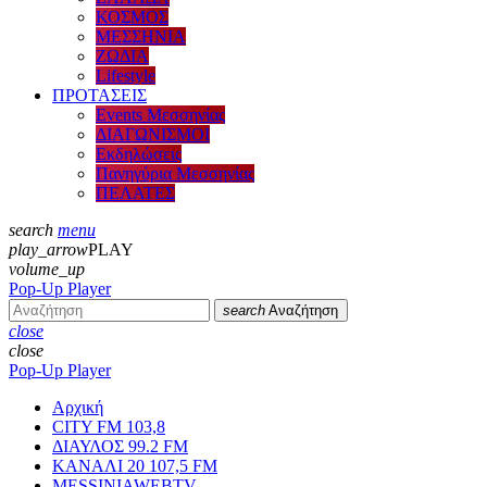
ΚΟΣΜΟΣ
ΜΕΣΣΗΝΙΑ
ΖΩΔΙΑ
Lifestyle
ΠΡΟΤΑΣΕΙΣ
Events Μεσσηνίας
ΔΙΑΓΩΝΙΣΜΟΙ
Εκδηλώσεις
Πανηγύρια Μεσσηνίας
ΠΕΛΑΤΕΣ
search
menu
play_arrow
PLAY
volume_up
Pop-Up Player
search
Αναζήτηση
close
close
Pop-Up Player
Αρχική
CITY FM 103,8
ΔΙΑΥΛΟΣ 99.2 FM
ΚΑΝΑΛΙ 20 107,5 FM
MESSINIAWEBTV