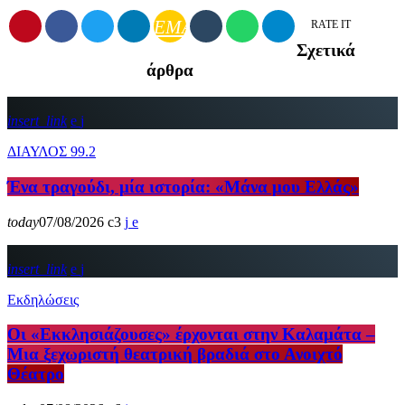
EMAIL
RATE IT
Σχετικά
άρθρα
insert_link
ΔΙΑΥΛΟΣ 99.2
Ένα τραγούδι, μία ιστορία: «Μάνα μου Ελλάς»
today
07/08/2026
3
insert_link
Εκδηλώσεις
Οι «Εκκλησιάζουσες» έρχονται στην Καλαμάτα –
Μια ξεχωριστή θεατρική βραδιά στο Ανοιχτό
Θέατρο