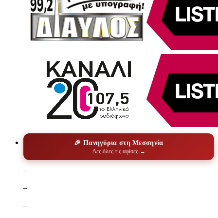
🎉 Πανηγύρια στη Μεσσηνία
Δες όλες τις αφίσες →
–
–
–