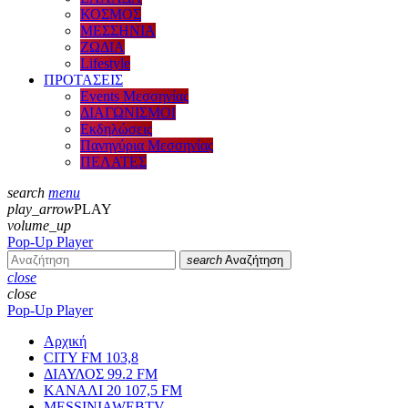
ΚΟΣΜΟΣ
ΜΕΣΣΗΝΙΑ
ΖΩΔΙΑ
Lifestyle
ΠΡΟΤΑΣΕΙΣ
Events Μεσσηνίας
ΔΙΑΓΩΝΙΣΜΟΙ
Εκδηλώσεις
Πανηγύρια Μεσσηνίας
ΠΕΛΑΤΕΣ
search
menu
play_arrow
PLAY
volume_up
Pop-Up Player
search
Αναζήτηση
close
close
Pop-Up Player
Αρχική
CITY FM 103,8
ΔΙΑΥΛΟΣ 99.2 FM
ΚΑΝΑΛΙ 20 107,5 FM
MESSINIAWEBTV