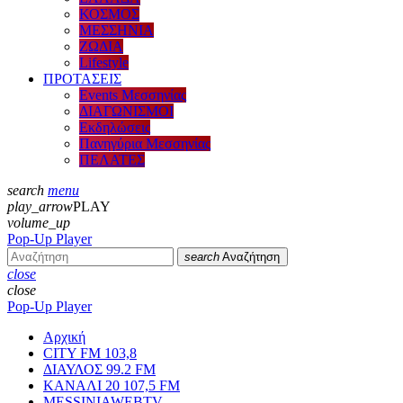
ΚΟΣΜΟΣ
ΜΕΣΣΗΝΙΑ
ΖΩΔΙΑ
Lifestyle
ΠΡΟΤΑΣΕΙΣ
Events Μεσσηνίας
ΔΙΑΓΩΝΙΣΜΟΙ
Εκδηλώσεις
Πανηγύρια Μεσσηνίας
ΠΕΛΑΤΕΣ
search
menu
play_arrow
PLAY
volume_up
Pop-Up Player
search
Αναζήτηση
close
close
Pop-Up Player
Αρχική
CITY FM 103,8
ΔΙΑΥΛΟΣ 99.2 FM
ΚΑΝΑΛΙ 20 107,5 FM
MESSINIAWEBTV