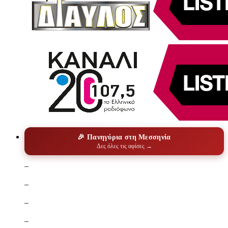
🎉 Πανηγύρια στη Μεσσηνία
Δες όλες τις αφίσες →
–
–
–
–