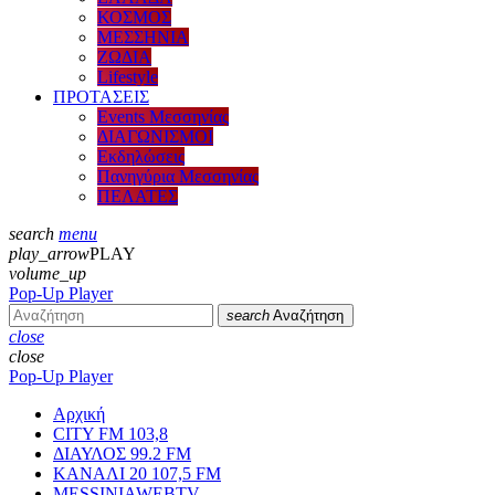
ΚΟΣΜΟΣ
ΜΕΣΣΗΝΙΑ
ΖΩΔΙΑ
Lifestyle
ΠΡΟΤΑΣΕΙΣ
Events Μεσσηνίας
ΔΙΑΓΩΝΙΣΜΟΙ
Εκδηλώσεις
Πανηγύρια Μεσσηνίας
ΠΕΛΑΤΕΣ
search
menu
play_arrow
PLAY
volume_up
Pop-Up Player
search
Αναζήτηση
close
close
Pop-Up Player
Αρχική
CITY FM 103,8
ΔΙΑΥΛΟΣ 99.2 FM
ΚΑΝΑΛΙ 20 107,5 FM
MESSINIAWEBTV