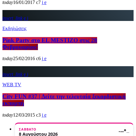
today
16/01/2017
7
insert_link
Εκδηλώσεις
Pink Party στο EL MESTIZO στις 28
Φεβρουαρίου!
today
25/02/2016
6
insert_link
WEB TV
City FUN #37 | Δείτε την τελευταία ξεκαρδιστική
εκπομπή
today
12/03/2015
3
ΣΆΒΒΑΤΟ
·
--°
—
8 Αυγούστου 2026