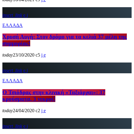
insert_link
ΕΛΛΑΔΑ
Χρυσή Αυγή: Στον δρόμο για τα κελιά 37 μέλη της
συμμορίας!
today
23/10/2020
5
insert_link
ΕΛΛΑΔΑ
Ο Τσιόδρας στην κλινική «Ταξιάρχαι»: 37
κρούσματα, 3 νεκροί!
today
24/04/2020
2
insert_link