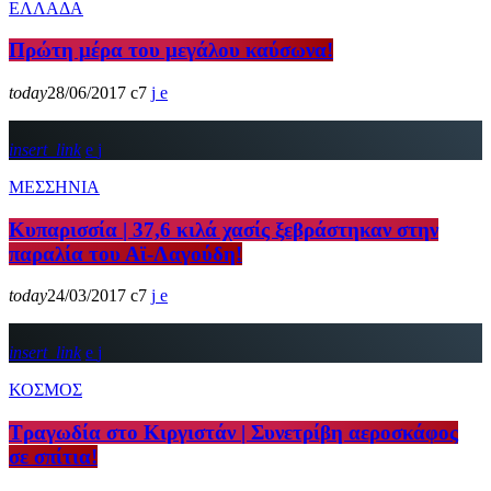
ΕΛΛΑΔΑ
Πρώτη μέρα του μεγάλου καύσωνα!
today
28/06/2017
7
insert_link
ΜΕΣΣΗΝΙΑ
Κυπαρισσία | 37,6 κιλά χασίς ξεβράστηκαν στην
παραλία του Αϊ-Λαγούδη!
today
24/03/2017
7
insert_link
ΚΟΣΜΟΣ
Τραγωδία στο Κιργιστάν | Συνετρίβη αεροσκάφος
σε σπίτια!