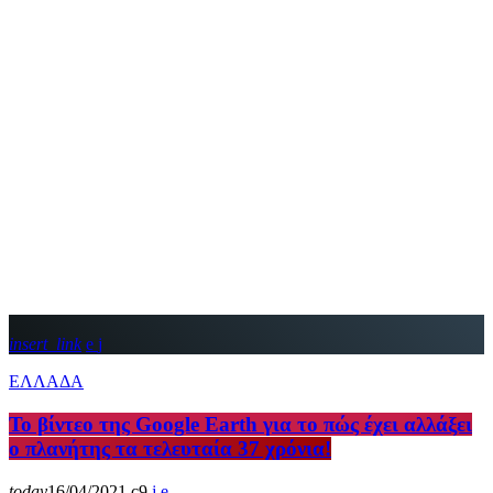
insert_link
ΕΛΛΑΔΑ
Το βίντεο της Google Earth για το πώς έχει αλλάξει
ο πλανήτης τα τελευταία 37 χρόνια!
today
16/04/2021
9