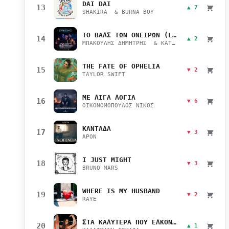
DAI DAI
13
▲ 7
SHAKIRA & BURNA BOY
ΤΟ ΒΑΛΣ ΤΩΝ ΟΝΕΙΡΩΝ (LIVE)
14
▲ 2
ΜΠΑΚΟΥΛΗΣ ΔΗΜΗΤΡΗΣ & ΚΑΤΣΙΜΙΧΑ ΜΑΡΙΑΝΑ
THE FATE OF OPHELIA
15
▼ 2
TAYLOR SWIFT
ΜΕ ΛΙΓΑ ΛΟΓΙΑ
16
▼ 6
ΟΙΚΟΝΟΜΟΠΟΥΛΟΣ ΝΙΚΟΣ
ΚΑΝΤΑΔΑ
17
▼ 3
APON
I JUST MIGHT
18
▼ 3
BRUNO MARS
WHERE IS MY HUSBAND
19
▼ 2
RAYE
ΣΤΑ ΚΑΛΥΤΕΡΑ ΠΟΥ ΕΛΚΟΝΤΑΙ
20
▲ 1