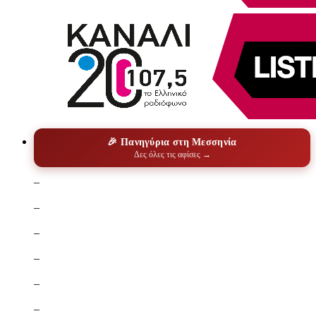
🎉 Πανηγύρια στη Μεσσηνία
Δες όλες τις αφίσες →
–
–
–
–
–
–