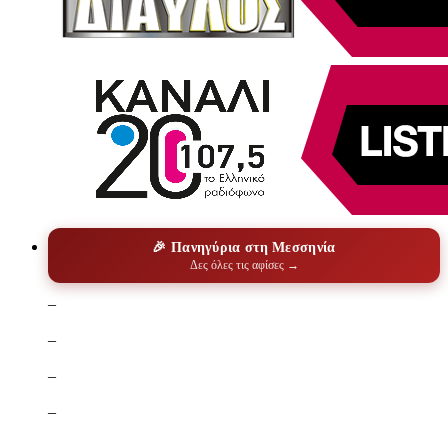
🎉 Πανηγύρια στη Μεσσηνία
Δες όλες τις αφίσες →
–
–
–
–
–