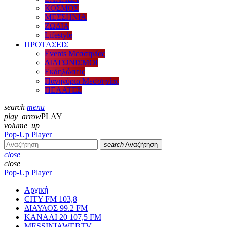
ΚΟΣΜΟΣ
ΜΕΣΣΗΝΙΑ
ΖΩΔΙΑ
Lifestyle
ΠΡΟΤΑΣΕΙΣ
Events Μεσσηνίας
ΔΙΑΓΩΝΙΣΜΟΙ
Εκδηλώσεις
Πανηγύρια Μεσσηνίας
ΠΕΛΑΤΕΣ
search
menu
play_arrow
PLAY
volume_up
Pop-Up Player
search
Αναζήτηση
close
close
Pop-Up Player
Αρχική
CITY FM 103,8
ΔΙΑΥΛΟΣ 99.2 FM
ΚΑΝΑΛΙ 20 107,5 FM
MESSINIAWEBTV