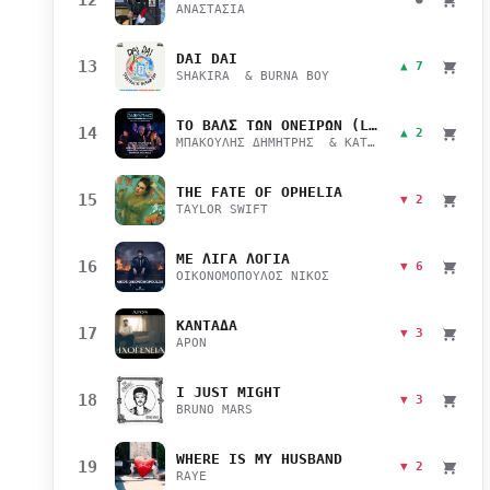
ΑΝΑΣΤΑΣΙΑ
DAI DAI
13
▲ 7
SHAKIRA & BURNA BOY
ΤΟ ΒΑΛΣ ΤΩΝ ΟΝΕΙΡΩΝ (LIVE)
14
▲ 2
ΜΠΑΚΟΥΛΗΣ ΔΗΜΗΤΡΗΣ & ΚΑΤΣΙΜΙΧΑ ΜΑΡΙΑΝΑ
THE FATE OF OPHELIA
15
▼ 2
TAYLOR SWIFT
ΜΕ ΛΙΓΑ ΛΟΓΙΑ
16
▼ 6
ΟΙΚΟΝΟΜΟΠΟΥΛΟΣ ΝΙΚΟΣ
ΚΑΝΤΑΔΑ
17
▼ 3
APON
I JUST MIGHT
18
▼ 3
BRUNO MARS
WHERE IS MY HUSBAND
19
▼ 2
RAYE