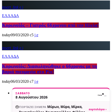
insert_link
ΕΛΛΑΔΑ
Κορωνοϊός – Γιατρός 66χρονου από την Ηλεία!
today
09/03/2020
5
insert_link
ΕΛΛΑΔΑ
Κορωνοϊός: Διασωληνώθηκε ο 66χρονος με τη
βαριά πνευμονία στο Ρίο!
today
06/03/2020
7
ΣΆΒΒΑΤΟ
·
--°
—
8 Αυγούστου 2026
🎂
Μύρων, Μύρα, Μίρκα,
ΓΙΟΡΤΆΖΕΙ ΣΉΜΕΡΑ
εορτολόγιο ›