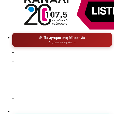
🎉 Πανηγύρια στη Μεσσηνία
Δες όλες τις αφίσες →
–
–
–
–
–
–