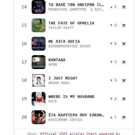
ΤΟ ΒΑΛΣ ΤΩΝ ΟΝΕΙΡΩΝ (LIVE)
14
▲ 2
ΜΠΑΚΟΥΛΗΣ ΔΗΜΗΤΡΗΣ & ΚΑΤΣΙΜΙΧΑ ΜΑΡΙΑΝΑ
THE FATE OF OPHELIA
15
▼ 2
TAYLOR SWIFT
ΜΕ ΛΙΓΑ ΛΟΓΙΑ
16
▼ 6
ΟΙΚΟΝΟΜΟΠΟΥΛΟΣ ΝΙΚΟΣ
ΚΑΝΤΑΔΑ
17
▼ 3
APON
I JUST MIGHT
18
▼ 3
BRUNO MARS
WHERE IS MY HUSBAND
19
▼ 2
RAYE
ΣΤΑ ΚΑΛΥΤΕΡΑ ΠΟΥ ΕΛΚΟΝΤΑΙ
20
▲ 1
ΚΑΛΛΙΜΑΝΗ ΙΟΥΛΙΑ
Πηγή:
Official IFPI Airplay Chart powered by