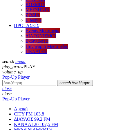
ΚΟΣΜΟΣ
ΜΕΣΣΗΝΙΑ
ΖΩΔΙΑ
Lifestyle
ΠΡΟΤΑΣΕΙΣ
Events Μεσσηνίας
ΔΙΑΓΩΝΙΣΜΟΙ
Εκδηλώσεις
Πανηγύρια Μεσσηνίας
ΠΕΛΑΤΕΣ
search
menu
play_arrow
PLAY
volume_up
Pop-Up Player
search
Αναζήτηση
close
close
Pop-Up Player
Αρχική
CITY FM 103,8
ΔΙΑΥΛΟΣ 99.2 FM
ΚΑΝΑΛΙ 20 107,5 FM
MESSINIAWEBTV