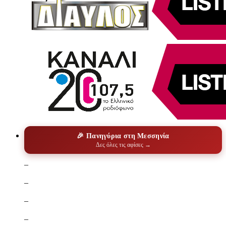
🎉 Πανηγύρια στη Μεσσηνία
Δες όλες τις αφίσες →
–
–
–
–