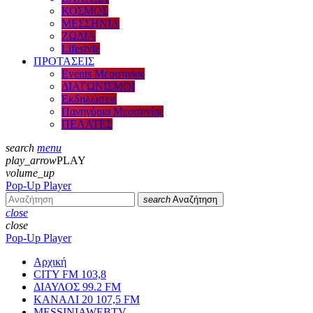
ΚΟΣΜΟΣ
ΜΕΣΣΗΝΙΑ
ΖΩΔΙΑ
Lifestyle
ΠΡΟΤΑΣΕΙΣ
Events Μεσσηνίας
ΔΙΑΓΩΝΙΣΜΟΙ
Εκδηλώσεις
Πανηγύρια Μεσσηνίας
ΠΕΛΑΤΕΣ
search
menu
play_arrow
PLAY
volume_up
Pop-Up Player
search
Αναζήτηση
close
close
Pop-Up Player
Αρχική
CITY FM 103,8
ΔΙΑΥΛΟΣ 99.2 FM
ΚΑΝΑΛΙ 20 107,5 FM
MESSINIAWEBTV