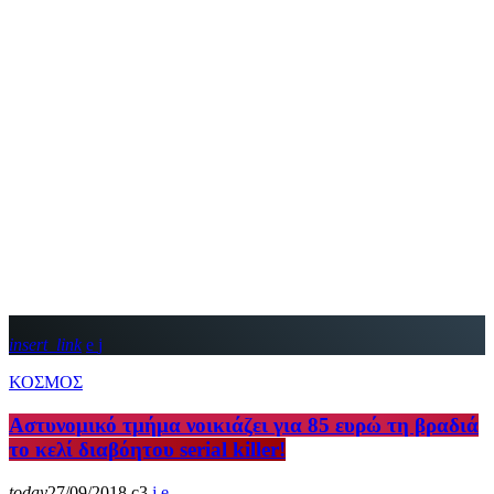
insert_link
ΚΟΣΜΟΣ
Αστυνομικό τμήμα νοικιάζει για 85 ευρώ τη βραδιά
το κελί διαβόητου serial killer!
today
27/09/2018
3