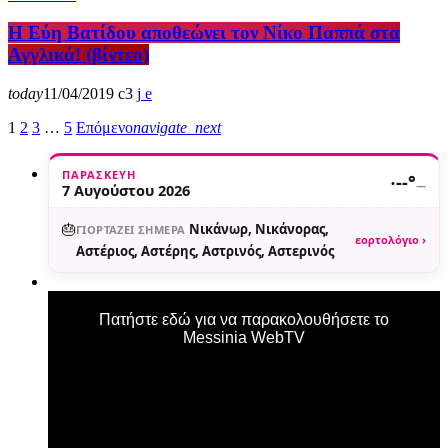
Η Εύη Βατίδου αποθεώνει τον Νίκο Παππά στα
Αγγλικά! (βίντεο)
today
11/04/2019
3
1
2
3
…
5
Επόμενο
navigate_next
ΠΑΡΑΣΚΕΥΉ
·
--°
—
7 Αυγούστου 2026
🎂
Νικάνωρ, Νικάνορας,
ΓΙΟΡΤΆΖΕΙ ΣΉΜΕΡΑ
εορτολόγιο ›
Αστέριος, Αστέρης, Αστρινός, Αστερινός
Πατήστε εδώ για να παρακολουθήσετε το
Messinia WebTV