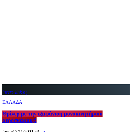
insert_link
ΕΛΛΑΔΑ
Θρίλερ με την εξαφάνιση μονοκινητήριου
αεροσκάφους!
today
17/11/2021
3