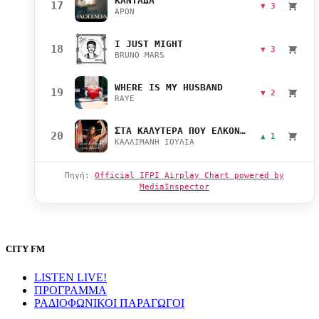
ΚΑΝΤΑΔΑ
17
▼ 3
APON
I JUST MIGHT
18
▼ 3
BRUNO MARS
WHERE IS MY HUSBAND
19
▼ 2
RAYE
ΣΤΑ ΚΑΛΥΤΕΡΑ ΠΟΥ ΕΛΚΟΝΤΑΙ
20
▲ 1
ΚΑΛΛΙΜΑΝΗ ΙΟΥΛΙΑ
Πηγή:
Official IFPI Airplay Chart powered by
MediaInspector
CITY FM
LISTEN LIVE!
ΠΡΟΓΡΑΜΜΑ
ΡΑΔΙΟΦΩΝΙΚΟΙ ΠΑΡΑΓΩΓΟΙ