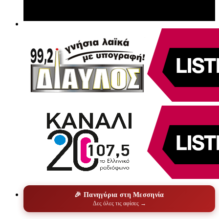
🎉 Πανηγύρια στη Μεσσηνία
Δες όλες τις αφίσες →