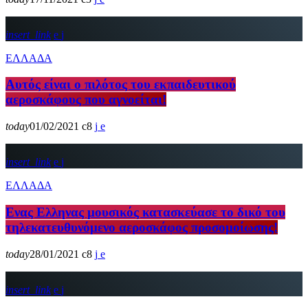
insert_link
ΕΛΛΑΔΑ
Αυτός είναι ο πιλότος του εκπαιδευτικού
αεροσκάφους που αγνοείται!
today
01/02/2021
8
insert_link
ΕΛΛΑΔΑ
Ενας Ελληνας μουσικός κατασκεύασε το δικό του
τηλεκατευθυνόμενο αεροσκάφος προσομοίωσης!
today
28/01/2021
8
insert_link