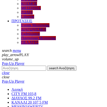
ΚΟΣΜΟΣ
ΜΕΣΣΗΝΙΑ
ΖΩΔΙΑ
Lifestyle
ΠΡΟΤΑΣΕΙΣ
Events Μεσσηνίας
ΔΙΑΓΩΝΙΣΜΟΙ
Εκδηλώσεις
Πανηγύρια Μεσσηνίας
ΠΕΛΑΤΕΣ
search
menu
play_arrow
PLAY
volume_up
Pop-Up Player
search
Αναζήτηση
close
close
Pop-Up Player
Αρχική
CITY FM 103,8
ΔΙΑΥΛΟΣ 99.2 FM
ΚΑΝΑΛΙ 20 107,5 FM
MESSINIAWEBTV