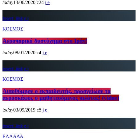
today
13/06/2020
24
insert_link
ΚΟΣΜΟΣ
Αεροπορικό δυστύχημα στο Ιράν!
today
08/01/2020
4
insert_link
ΚΟΣΜΟΣ
Λιποθύμησε ο εκπαιδευτής, προσγείωσε το
αεροσκάφος ο μαθητευόμενος πιλότος! (video)
today
03/09/2019
5
insert_link
ΕΛΛΑΔΑ