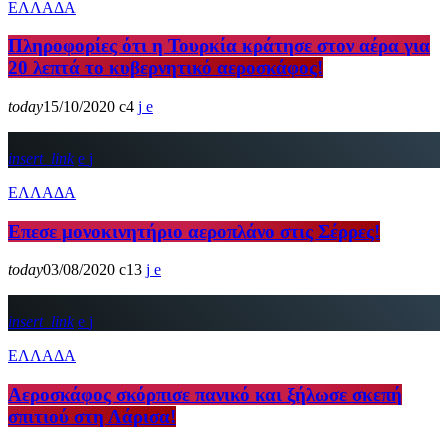
ΕΛΛΑΔΑ
Πληροφορίες ότι η Τουρκία κράτησε στον αέρα για
20 λεπτά το κυβερνητικό αεροσκάφος!
today
15/10/2020
4
insert_link
ΕΛΛΑΔΑ
Επεσε μονοκινητήριο αεροπλάνο στις Σέρρες!
today
03/08/2020
13
insert_link
ΕΛΛΑΔΑ
Αεροσκάφος σκόρπισε πανικό και ξήλωσε σκεπή
σπιτιού στη Λάρισα!