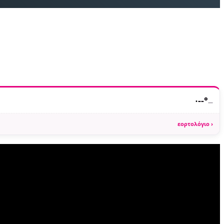
·
--°
—
εορτολόγιο ›