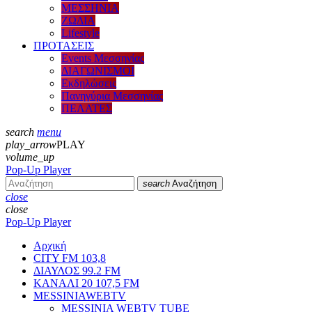
ΜΕΣΣΗΝΙΑ
ΖΩΔΙΑ
Lifestyle
ΠΡΟΤΑΣΕΙΣ
Events Μεσσηνίας
ΔΙΑΓΩΝΙΣΜΟΙ
Εκδηλώσεις
Πανηγύρια Μεσσηνίας
ΠΕΛΑΤΕΣ
search
menu
play_arrow
PLAY
volume_up
Pop-Up Player
search
Αναζήτηση
close
close
Pop-Up Player
Αρχική
CITY FM 103,8
ΔΙΑΥΛΟΣ 99.2 FM
ΚΑΝΑΛΙ 20 107,5 FM
MESSINIAWEBTV
MESSINIA WEBTV TUBE