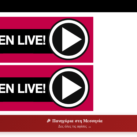
🎉 Πανηγύρια στη Μεσσηνία
Δες όλες τις αφίσες →