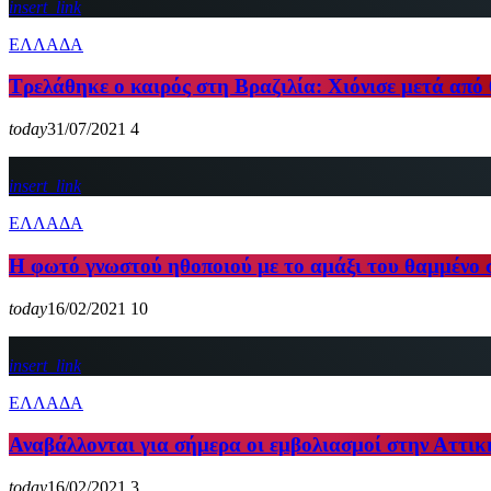
insert_link
ΕΛΛΑΔΑ
Τρελάθηκε ο καιρός στη Βραζιλία: Χιόνισε μετά από 
today
31/07/2021
4
insert_link
ΕΛΛΑΔΑ
Η φωτό γνωστού ηθοποιού με το αμάξι του θαμμένο στ
today
16/02/2021
10
insert_link
ΕΛΛΑΔΑ
Αναβάλλονται για σήμερα οι εμβολιασμοί στην Αττική
today
16/02/2021
3