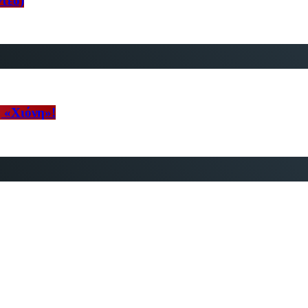
ντεο)
η «Χιόνη»!