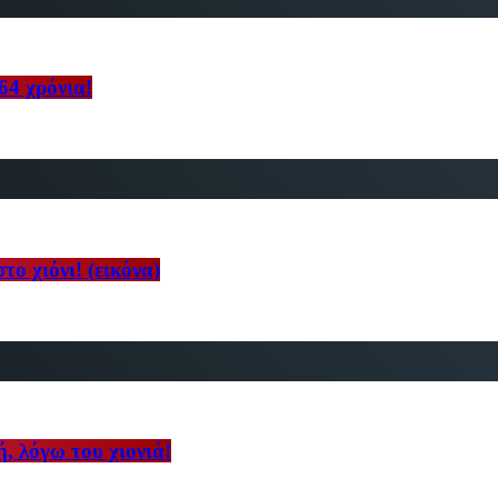
64 χρόνια!
ο χιόνι! (εικόνα)
, λόγω του χιονιά!