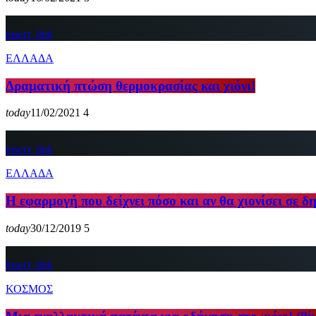
insert_link
ΕΛΛΑΔΑ
Δραματική πτώση θερμοκρασίας και χιόνι!
today
11/02/2021
4
insert_link
ΕΛΛΑΔΑ
Η εφαρμογή που δείχνει πόσο και αν θα χιονίσει σε δ
today
30/12/2019
5
insert_link
ΚΟΣΜΟΣ