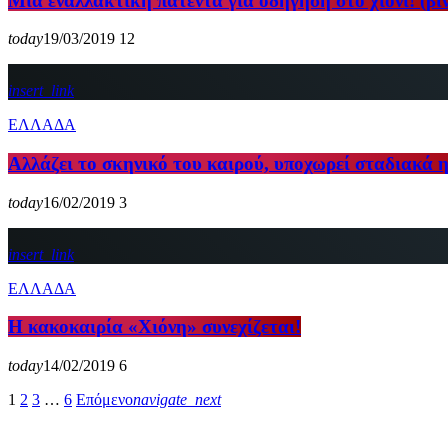
Μια εναλλακτική πατέντα για οδήγηση στο χιόνι! (βί
today
19/03/2019
12
insert_link
ΕΛΛΑΔΑ
Αλλάζει το σκηνικό του καιρού, υποχωρεί σταδιακά 
today
16/02/2019
3
insert_link
ΕΛΛΑΔΑ
H κακοκαιρία «Χιόνη» συνεχίζεται!
today
14/02/2019
6
1
2
3
…
6
Επόμενο
navigate_next