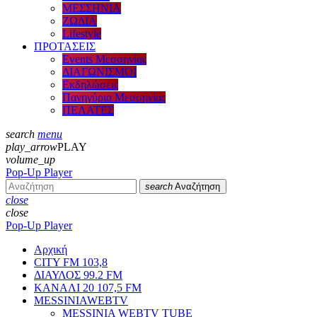
ΜΕΣΣΗΝΙΑ
ΖΩΔΙΑ
Lifestyle
ΠΡΟΤΑΣΕΙΣ
Events Μεσσηνίας
ΔΙΑΓΩΝΙΣΜΟΙ
Εκδηλώσεις
Πανηγύρια Μεσσηνίας
ΠΕΛΑΤΕΣ
search
menu
play_arrow
PLAY
volume_up
Pop-Up Player
search
Αναζήτηση
close
close
Pop-Up Player
Αρχική
CITY FM 103,8
ΔΙΑΥΛΟΣ 99.2 FM
ΚΑΝΑΛΙ 20 107,5 FM
MESSINIAWEBTV
MESSINIA WEBTV TUBE