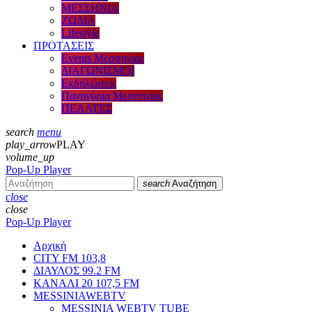
ΜΕΣΣΗΝΙΑ
ΖΩΔΙΑ
Lifestyle
ΠΡΟΤΑΣΕΙΣ
Events Μεσσηνίας
ΔΙΑΓΩΝΙΣΜΟΙ
Εκδηλώσεις
Πανηγύρια Μεσσηνίας
ΠΕΛΑΤΕΣ
search
menu
play_arrow
PLAY
volume_up
Pop-Up Player
search
Αναζήτηση
close
close
Pop-Up Player
Αρχική
CITY FM 103,8
ΔΙΑΥΛΟΣ 99.2 FM
ΚΑΝΑΛΙ 20 107,5 FM
MESSINIAWEBTV
MESSINIA WEBTV TUBE