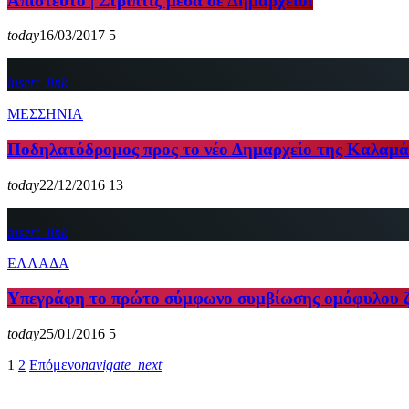
Απίστευτο | Στριπτίζ μέσα σε Δημαρχείο!
today
16/03/2017
5
insert_link
ΜΕΣΣΗΝΙΑ
Ποδηλατόδρομος προς το νέο Δημαρχείο της Καλαμάτ
today
22/12/2016
13
insert_link
ΕΛΛΑΔΑ
Υπεγράφη το πρώτο σύμφωνο συμβίωσης ομόφυλου ζ
today
25/01/2016
5
1
2
Επόμενο
navigate_next