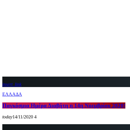
insert_link
ΕΛΛΑΔΑ
Παγκόσμια Ημέρα Διαβήτη η 14η Νοεμβρίου 2020!
today
14/11/2020
4