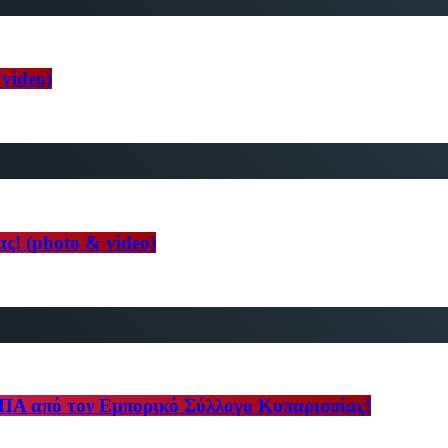
video)
ς! (photo & video)
ΠΑ από τον Εμπορικό Σύλλογο Κυπαρισσίας!