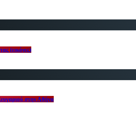
ας (εικόνες)
ευγαριού στην Αθήνα