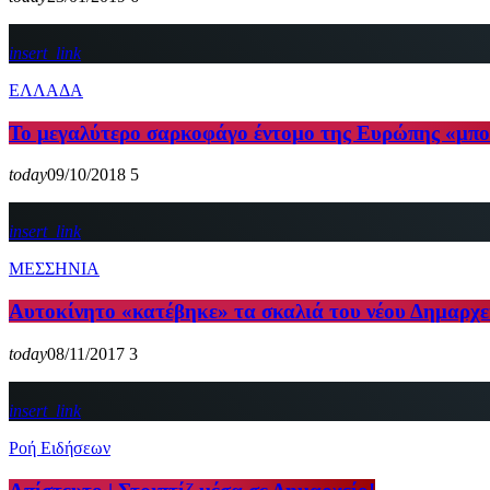
insert_link
ΕΛΛΑΔΑ
Το μεγαλύτερο σαρκοφάγο έντομο της Ευρώπης «μπο
today
09/10/2018
5
insert_link
ΜΕΣΣΗΝΙΑ
Αυτοκίνητο «κατέβηκε» τα σκαλιά του νέου Δημαρχε
today
08/11/2017
3
insert_link
Ροή Ειδήσεων