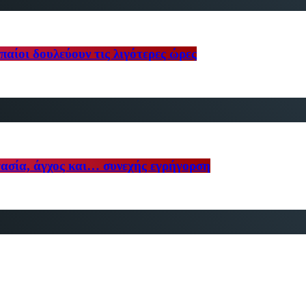
αίοι δουλεύουν τις λιγότερες ώρες
γασία, άγχος και… συνεχής εγρήγορση