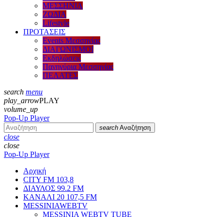
ΜΕΣΣΗΝΙΑ
ΖΩΔΙΑ
Lifestyle
ΠΡΟΤΑΣΕΙΣ
Events Μεσσηνίας
ΔΙΑΓΩΝΙΣΜΟΙ
Εκδηλώσεις
Πανηγύρια Μεσσηνίας
ΠΕΛΑΤΕΣ
search
menu
play_arrow
PLAY
volume_up
Pop-Up Player
search
Αναζήτηση
close
close
Pop-Up Player
Αρχική
CITY FM 103,8
ΔΙΑΥΛΟΣ 99.2 FM
ΚΑΝΑΛΙ 20 107,5 FM
MESSINIAWEBTV
MESSINIA WEBTV TUBE