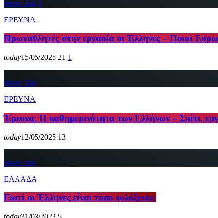
insert_link
1
ΕΡΕΥΝΑ
Πρωταθλητές στην εργασία οι Έλληνες – Ποιοι Ευρωπ
today
15/05/2025
21
1
insert_link
ΕΡΕΥΝΑ
Έρευνα: Η καθημερινότητα των Ελλήνων – Σπίτι, ερ
today
12/05/2025
13
insert_link
ΕΛΛΑΔΑ
Γιατί οι Έλληνες είναι τόσο φιλόξενοι;
today
31/03/2022
5