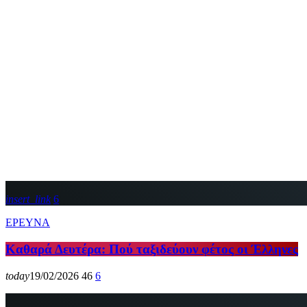
insert_link
6
ΕΡΕΥΝΑ
Καθαρά Δευτέρα: Πού ταξιδεύουν φέτος οι Έλληνες
today
19/02/2026
46
6