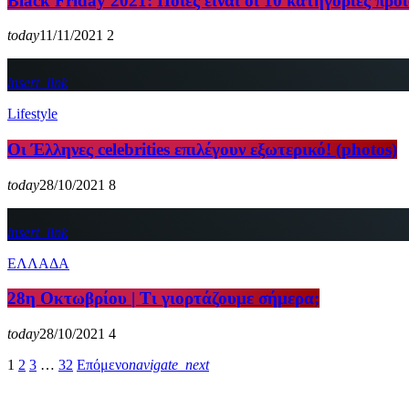
Black Friday 2021: Ποιες είναι οι 10 κατηγορίες προ
today
11/11/2021
2
insert_link
Lifestyle
Οι Έλληνες celebrities επιλέγουν εξωτερικό! (photos)
today
28/10/2021
8
insert_link
ΕΛΛΑΔΑ
28η Οκτωβρίου | Tι γιορτάζουμε σήμερα;
today
28/10/2021
4
1
2
3
…
32
Επόμενο
navigate_next