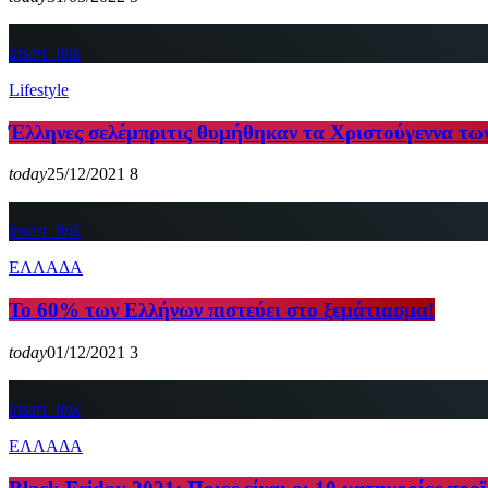
insert_link
Lifestyle
Έλληνες σελέμπριτις θυμήθηκαν τα Χριστούγεννα των
today
25/12/2021
8
insert_link
ΕΛΛΑΔΑ
Το 60% των Ελλήνων πιστεύει στο ξεμάτιασμα!
today
01/12/2021
3
insert_link
ΕΛΛΑΔΑ