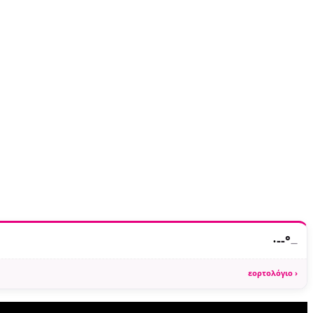
·
--°
—
εορτολόγιο ›