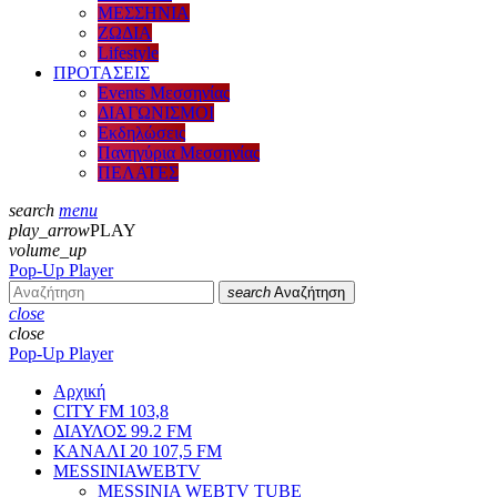
ΜΕΣΣΗΝΙΑ
ΖΩΔΙΑ
Lifestyle
ΠΡΟΤΑΣΕΙΣ
Events Μεσσηνίας
ΔΙΑΓΩΝΙΣΜΟΙ
Εκδηλώσεις
Πανηγύρια Μεσσηνίας
ΠΕΛΑΤΕΣ
search
menu
play_arrow
PLAY
volume_up
Pop-Up Player
search
Αναζήτηση
close
close
Pop-Up Player
Αρχική
CITY FM 103,8
ΔΙΑΥΛΟΣ 99.2 FM
ΚΑΝΑΛΙ 20 107,5 FM
MESSINIAWEBTV
MESSINIA WEBTV TUBE