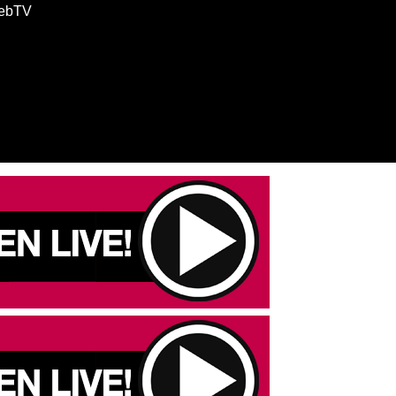
WebTV