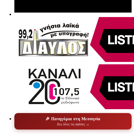
🎉 Πανηγύρια στη Μεσσηνία
Δες όλες τις αφίσες →