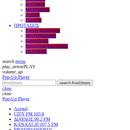
ΚΟΣΜΟΣ
ΜΕΣΣΗΝΙΑ
ΖΩΔΙΑ
Lifestyle
ΠΡΟΤΑΣΕΙΣ
Events Μεσσηνίας
ΔΙΑΓΩΝΙΣΜΟΙ
Εκδηλώσεις
Πανηγύρια Μεσσηνίας
ΠΕΛΑΤΕΣ
search
menu
play_arrow
PLAY
volume_up
Pop-Up Player
search
Αναζήτηση
close
close
Pop-Up Player
Αρχική
CITY FM 103,8
ΔΙΑΥΛΟΣ 99.2 FM
ΚΑΝΑΛΙ 20 107,5 FM
MESSINIAWEBTV