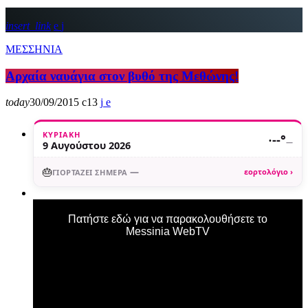
insert_link
ΜΕΣΣΗΝΙΑ
Αρχαία ναυάγια στον βυθό της Μεθώνης!
today
30/09/2015
13
ΚΥΡΙΑΚΉ
·
--°
—
9 Αυγούστου 2026
🎂
—
εορτολόγιο ›
ΓΙΟΡΤΆΖΕΙ ΣΉΜΕΡΑ
Πατήστε εδώ για να παρακολουθήσετε το
Messinia WebTV