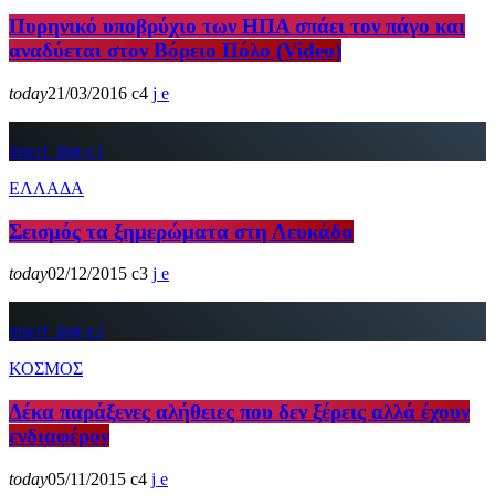
Πυρηνικό υποβρύχιο των ΗΠΑ σπάει τον πάγο και
αναδύεται στον Βόρειο Πόλο (Video)
today
21/03/2016
4
insert_link
ΕΛΛΑΔΑ
Σεισμός τα ξημερώματα στη Λευκάδα
today
02/12/2015
3
insert_link
ΚΟΣΜΟΣ
Δέκα παράξενες αλήθειες που δεν ξέρεις αλλά έχουν
ενδιαφέρον
today
05/11/2015
4