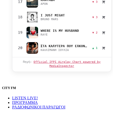
17
▼ 3
APON
I JUST MIGHT
18
▼ 3
BRUNO MARS
WHERE IS MY HUSBAND
19
▼ 2
RAYE
ΣΤΑ ΚΑΛΥΤΕΡΑ ΠΟΥ ΕΛΚΟΝΤΑΙ
20
▲ 1
ΚΑΛΛΙΜΑΝΗ ΙΟΥΛΙΑ
Πηγή:
Official IFPI Airplay Chart powered by
MediaInspector
CITY FM
LISTEN LIVE!
ΠΡΟΓΡΑΜΜΑ
ΡΑΔΙΟΦΩΝΙΚΟΙ ΠΑΡΑΓΩΓΟΙ