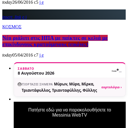
today
26/06/2016
5
insert_link
ΚΟΣΜΟΣ
Νέο ριάλιτι στις ΗΠΑ με παίκτες σε κελιά με
επικίνδυνους κρατούμενους (εικόνες)
today
05/04/2016
7
ΣΆΒΒΑΤΟ
·
--°
—
8 Αυγούστου 2026
🎂
Μύρων, Μύρα, Μίρκα,
ΓΙΟΡΤΆΖΕΙ ΣΉΜΕΡΑ
εορτολόγιο ›
Τριαντάφυλλος, Τριανταφύλλης, Φύλλης
Πατήστε εδώ για να παρακολουθήσετε το
Messinia WebTV