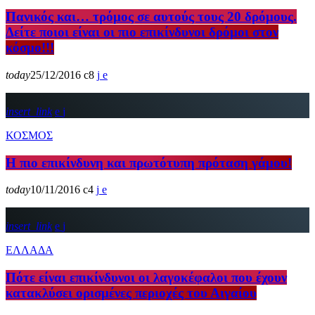
Πανικός και… τρόμος σε αυτούς τους 20 δρόμους.
Δείτε ποιοι είναι οι πιο επικίνδυνοι δρόμοι στον
κόσμο!!!
today
25/12/2016
8
insert_link
ΚΟΣΜΟΣ
Η πιο επικίνδυνη και πρωτότυπη πρόταση γάμου!
today
10/11/2016
4
insert_link
ΕΛΛΑΔΑ
Πότε είναι επικίνδυνοι οι λαγοκέφαλοι που έχουν
κατακλύσει ορισμένες περιοχές του Αιγαίου