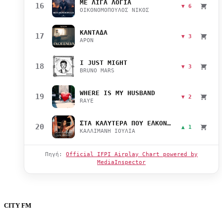
ΜΕ ΛΙΓΑ ΛΟΓΙΑ
16
▼ 6
ΟΙΚΟΝΟΜΟΠΟΥΛΟΣ ΝΙΚΟΣ
ΚΑΝΤΑΔΑ
17
▼ 3
APON
I JUST MIGHT
18
▼ 3
BRUNO MARS
WHERE IS MY HUSBAND
19
▼ 2
RAYE
ΣΤΑ ΚΑΛΥΤΕΡΑ ΠΟΥ ΕΛΚΟΝΤΑΙ
20
▲ 1
ΚΑΛΛΙΜΑΝΗ ΙΟΥΛΙΑ
Πηγή:
Official IFPI Airplay Chart powered by
MediaInspector
CITY FM