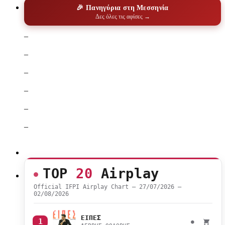
🎉 Πανηγύρια στη Μεσσηνία
Δες όλες τις αφίσες →
–
–
–
–
–
–
TOP
20
Airplay
Official IFPI Airplay Chart — 27/07/2026 –
02/08/2026
ΕΙΠΕΣ
1
●