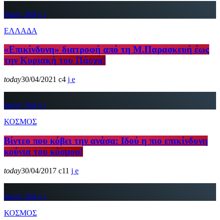
insert_link
ΕΛΛΑΔΑ
«Eπικίνδυνη» διατροφή από τη Μ.Παρασκευή έως
την Κυριακή του Πάσχα!
today
30/04/2021
4
insert_link
ΚΟΣΜΟΣ
Βίντεο που κόβει την ανάσα: Ιδού η πιο επικίνδυνη
κούνια του κόσμου!
today
30/04/2017
11
insert_link
ΚΟΣΜΟΣ