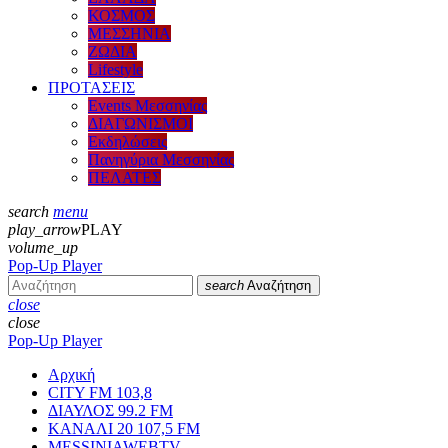
ΚΟΣΜΟΣ
ΜΕΣΣΗΝΙΑ
ΖΩΔΙΑ
Lifestyle
ΠΡΟΤΑΣΕΙΣ
Events Μεσσηνίας
ΔΙΑΓΩΝΙΣΜΟΙ
Εκδηλώσεις
Πανηγύρια Μεσσηνίας
ΠΕΛΑΤΕΣ
search
menu
play_arrow
PLAY
volume_up
Pop-Up Player
search
Αναζήτηση
close
close
Pop-Up Player
Αρχική
CITY FM 103,8
ΔΙΑΥΛΟΣ 99.2 FM
ΚΑΝΑΛΙ 20 107,5 FM
MESSINIAWEBTV