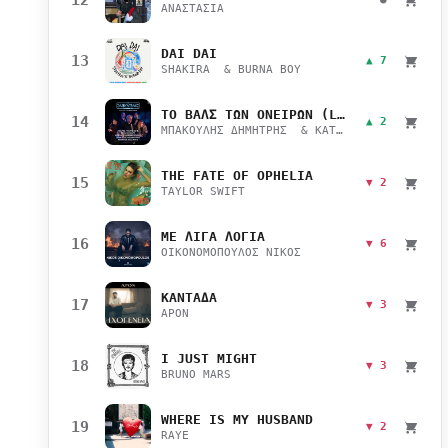
ΑΝΑΣΤΑΣΙΑ
DAI DAI
13
▲ 7
SHAKIRA & BURNA BOY
ΤΟ ΒΑΛΣ ΤΩΝ ΟΝΕΙΡΩΝ (LIVE)
14
▲ 2
ΜΠΑΚΟΥΛΗΣ ΔΗΜΗΤΡΗΣ & ΚΑΤΣΙΜΙΧΑ ΜΑΡΙΑΝΑ
THE FATE OF OPHELIA
15
▼ 2
TAYLOR SWIFT
ΜΕ ΛΙΓΑ ΛΟΓΙΑ
16
▼ 6
ΟΙΚΟΝΟΜΟΠΟΥΛΟΣ ΝΙΚΟΣ
ΚΑΝΤΑΔΑ
17
▼ 3
APON
I JUST MIGHT
18
▼ 3
BRUNO MARS
WHERE IS MY HUSBAND
19
▼ 2
RAYE