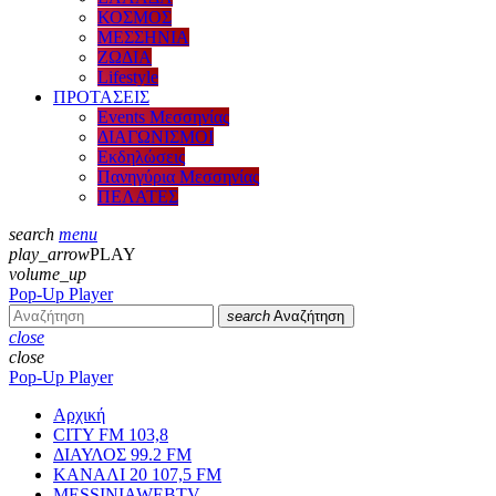
ΚΟΣΜΟΣ
ΜΕΣΣΗΝΙΑ
ΖΩΔΙΑ
Lifestyle
ΠΡΟΤΑΣΕΙΣ
Events Μεσσηνίας
ΔΙΑΓΩΝΙΣΜΟΙ
Εκδηλώσεις
Πανηγύρια Μεσσηνίας
ΠΕΛΑΤΕΣ
search
menu
play_arrow
PLAY
volume_up
Pop-Up Player
search
Αναζήτηση
close
close
Pop-Up Player
Αρχική
CITY FM 103,8
ΔΙΑΥΛΟΣ 99.2 FM
ΚΑΝΑΛΙ 20 107,5 FM
MESSINIAWEBTV