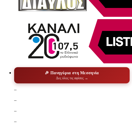
🎉 Πανηγύρια στη Μεσσηνία
Δες όλες τις αφίσες →
–
–
–
–
–