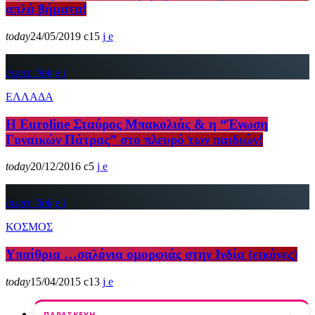
απλά βήματα!
today
24/05/2019
15
insert_link
ΕΛΛΑΔΑ
H Euroline Σταύρος Μπακολιάς & η “Ένωση
Γυναικών Πάτρας” στο πλευρό των παιδιών!
today
20/12/2016
5
insert_link
ΚΟΣΜΟΣ
Υπαίθρια …σαλόνια ομορφιάς στην Ινδία (εικόνες)
today
15/04/2015
13
ΠΑΡΑΣΚΕΥΉ