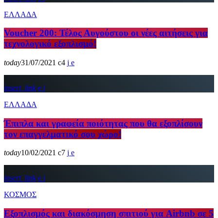
ΕΛΛΑΔΑ
Voucher 200: Τέλος Αυγούστου οι νέες αιτήσεις για
τεχνολογικό εξοπλισμό!
today
31/07/2021
4
insert_link
ΕΛΛΑΔΑ
Έπιπλα και γραφεία ποιότητας που θα εξοπλίσουν
τον επαγγελματικό σου χώρο!
today
10/02/2021
7
insert_link
ΚΟΣΜΟΣ
Εξοπλισμός και διακόσμηση σπιτιού για Airbnb σε 5