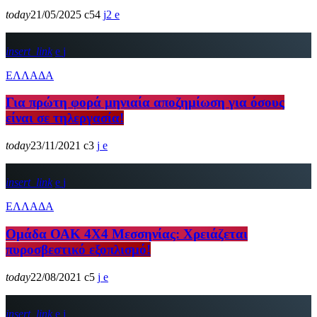
today
21/05/2025
54
2
insert_link
ΕΛΛΑΔΑ
Για πρώτη φορά μηνιαία αποζημίωση για όσους
είναι σε τηλεργασία!
today
23/11/2021
3
insert_link
ΕΛΛΑΔΑ
Ομάδα ΟΑΚ 4Χ4 Μεσσηνίας: Χρειάζεται
πυροσβεστικό εξοπλισμό!
today
22/08/2021
5
insert_link