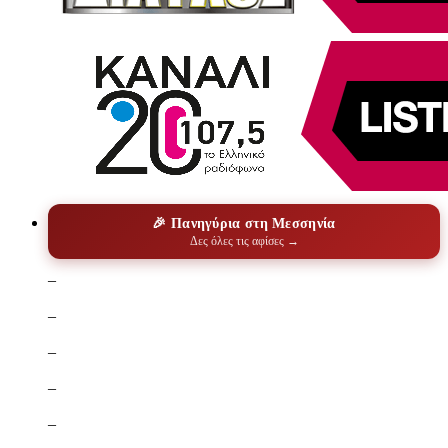
🎉 Πανηγύρια στη Μεσσηνία
Δες όλες τις αφίσες →
–
–
–
–
–