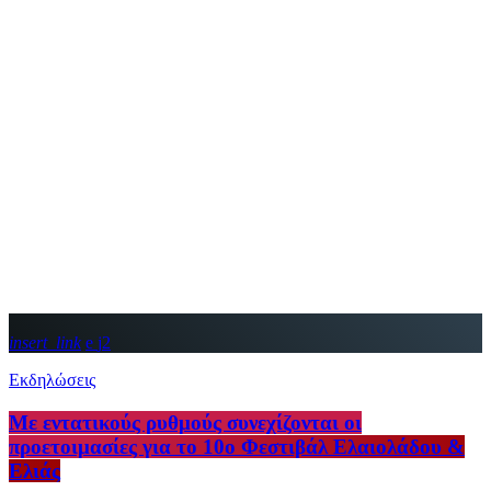
insert_link
2
Εκδηλώσεις
Με εντατικούς ρυθμούς συνεχίζονται οι
προετοιμασίες για το 10ο Φεστιβάλ Ελαιολάδου &
Ελιάς