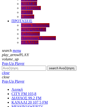
ΚΟΣΜΟΣ
ΜΕΣΣΗΝΙΑ
ΖΩΔΙΑ
Lifestyle
ΠΡΟΤΑΣΕΙΣ
Events Μεσσηνίας
ΔΙΑΓΩΝΙΣΜΟΙ
Εκδηλώσεις
Πανηγύρια Μεσσηνίας
ΠΕΛΑΤΕΣ
search
menu
play_arrow
PLAY
volume_up
Pop-Up Player
search
Αναζήτηση
close
close
Pop-Up Player
Αρχική
CITY FM 103,8
ΔΙΑΥΛΟΣ 99.2 FM
ΚΑΝΑΛΙ 20 107,5 FM
MESSINIAWEBTV