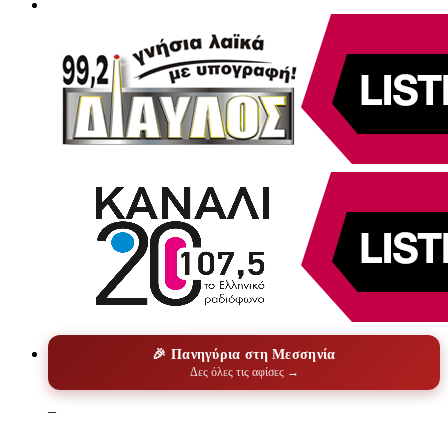
🎉 Πανηγύρια στη Μεσσηνία
Δες όλες τις αφίσες →
–
–