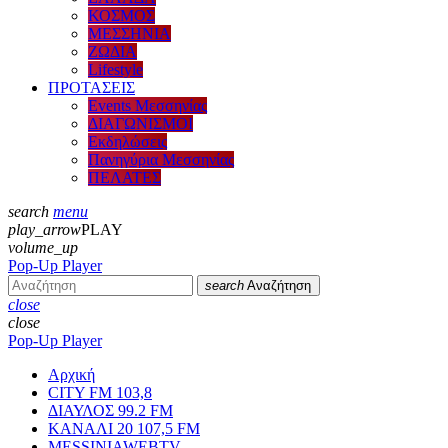
ΚΟΣΜΟΣ
ΜΕΣΣΗΝΙΑ
ΖΩΔΙΑ
Lifestyle
ΠΡΟΤΑΣΕΙΣ
Events Μεσσηνίας
ΔΙΑΓΩΝΙΣΜΟΙ
Εκδηλώσεις
Πανηγύρια Μεσσηνίας
ΠΕΛΑΤΕΣ
search
menu
play_arrow
PLAY
volume_up
Pop-Up Player
search
Αναζήτηση
close
close
Pop-Up Player
Αρχική
CITY FM 103,8
ΔΙΑΥΛΟΣ 99.2 FM
ΚΑΝΑΛΙ 20 107,5 FM
MESSINIAWEBTV