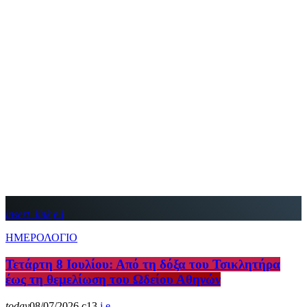
insert_link
ΗΜΕΡΟΛΟΓΙΟ
Τετάρτη 8 Ιουλίου: Από τη δόξα του Τσικλητήρα
έως τη θεμελίωση του Ωδείου Αθηνών
today
08/07/2026
13