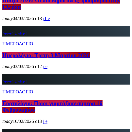
Πάσχα 2026: Οι πιο δημοφιλείς προορισμοί στην
Ελλάδα
today
04/03/2026
18
1
insert_link
ΗΜΕΡΟΛΟΓΙΟ
Ημερολόγιο: Τρίτη 3 Μαρτίου 2026
today
03/03/2026
12
insert_link
ΗΜΕΡΟΛΟΓΙΟ
Εορτολόγιο: Ποιοι γιορτάζουν σήμερα 16
Φεβρουαρίου
today
16/02/2026
13