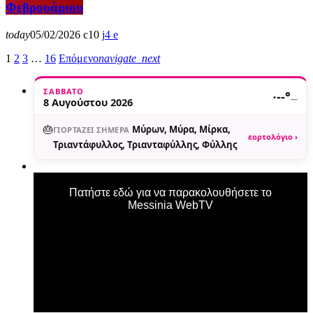
Φεβρουάριου
today
05/02/2026
10
4
1
2
3
…
16
Επόμενο
navigate_next
ΣΆΒΒΑΤΟ
·
--°
—
8 Αυγούστου 2026
🎂
Μύρων, Μύρα, Μίρκα,
ΓΙΟΡΤΆΖΕΙ ΣΉΜΕΡΑ
εορτολόγιο ›
Τριαντάφυλλος, Τριανταφύλλης, Φύλλης
Πατήστε εδώ για να παρακολουθήσετε το
Messinia WebTV