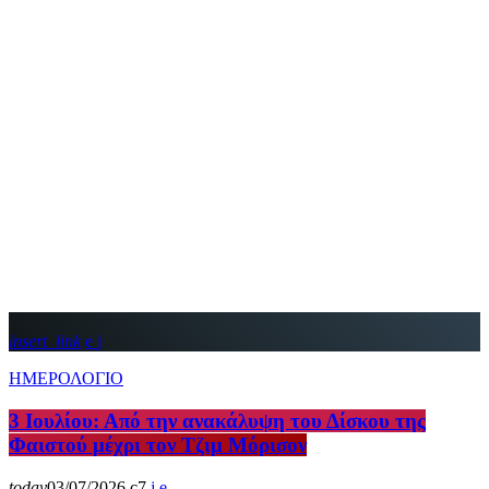
insert_link
ΗΜΕΡΟΛΟΓΙΟ
3 Ιουλίου: Από την ανακάλυψη του Δίσκου της
Φαιστού μέχρι τον Τζιμ Μόρισον
today
03/07/2026
7