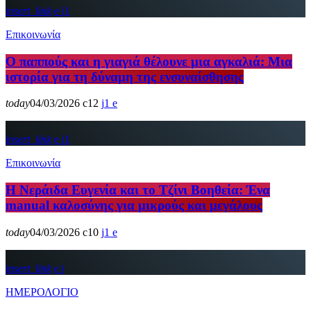
insert_link
1
Επικοινωνία
Ο παππούς και η γιαγιά θέλουνε μια αγκαλιά: Μια
ιστορία για τη δύναμη της ενσυναίσθησης
today
04/03/2026
12
1
insert_link
1
Επικοινωνία
Η Νεράιδα Ευγενία και το Τζίνι Βοηθεία: Ένα
manual καλοσύνης για μικρούς και μεγάλους
today
04/03/2026
10
1
insert_link
ΗΜΕΡΟΛΟΓΙΟ