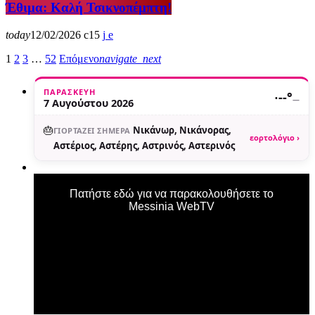
Έθιμα: Καλή Τσικνοπέμπτη!
today
12/02/2026
15
1
2
3
…
52
Επόμενο
navigate_next
ΠΑΡΑΣΚΕΥΉ
·
--°
—
7 Αυγούστου 2026
🎂
Νικάνωρ, Νικάνορας,
ΓΙΟΡΤΆΖΕΙ ΣΉΜΕΡΑ
εορτολόγιο ›
Αστέριος, Αστέρης, Αστρινός, Αστερινός
Πατήστε εδώ για να παρακολουθήσετε το
Messinia WebTV