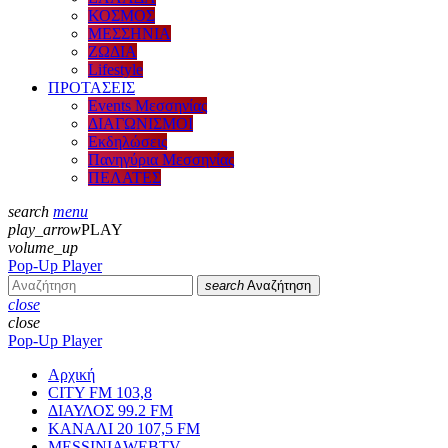
ΚΟΣΜΟΣ
ΜΕΣΣΗΝΙΑ
ΖΩΔΙΑ
Lifestyle
ΠΡΟΤΑΣΕΙΣ
Events Μεσσηνίας
ΔΙΑΓΩΝΙΣΜΟΙ
Εκδηλώσεις
Πανηγύρια Μεσσηνίας
ΠΕΛΑΤΕΣ
search
menu
play_arrow
PLAY
volume_up
Pop-Up Player
search
Αναζήτηση
close
close
Pop-Up Player
Αρχική
CITY FM 103,8
ΔΙΑΥΛΟΣ 99.2 FM
ΚΑΝΑΛΙ 20 107,5 FM
MESSINIAWEBTV