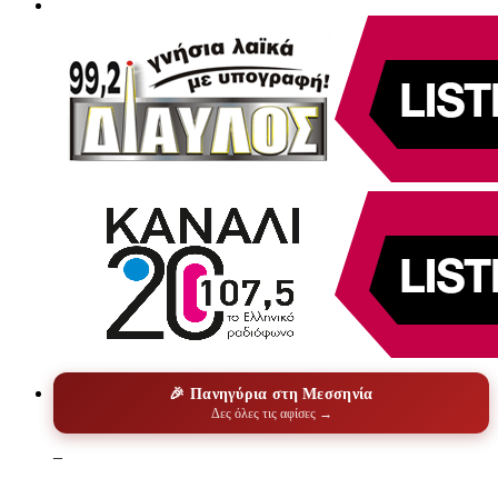
🎉 Πανηγύρια στη Μεσσηνία
Δες όλες τις αφίσες →
–
–