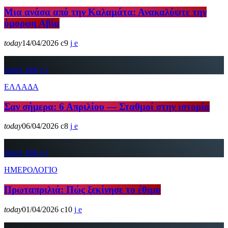
Μια ανάσα από την Καλαμάτα: Ανακαλύψτε την
όμορφη Αβία
today
14/04/2026
9
insert_link
ΕΛΛΑΔΑ
Σαν σήμερα: 6 Απριλίου — Σταθμοί στην ιστορία
today
06/04/2026
8
insert_link
ΗΜΕΡΟΛΟΓΙΟ
Πρωταπριλιά: Πώς ξεκίνησε το έθιμο
today
01/04/2026
10