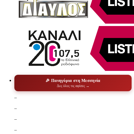
🎉 Πανηγύρια στη Μεσσηνία
Δες όλες τις αφίσες →
–
–
–
–