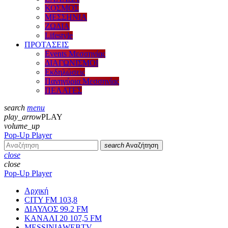
ΚΟΣΜΟΣ
ΜΕΣΣΗΝΙΑ
ΖΩΔΙΑ
Lifestyle
ΠΡΟΤΑΣΕΙΣ
Events Μεσσηνίας
ΔΙΑΓΩΝΙΣΜΟΙ
Εκδηλώσεις
Πανηγύρια Μεσσηνίας
ΠΕΛΑΤΕΣ
search
menu
play_arrow
PLAY
volume_up
Pop-Up Player
search
Αναζήτηση
close
close
Pop-Up Player
Αρχική
CITY FM 103,8
ΔΙΑΥΛΟΣ 99.2 FM
ΚΑΝΑΛΙ 20 107,5 FM
MESSINIAWEBTV