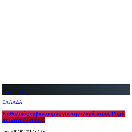
insert_link
ΕΛΛΑΔΑ
Καθολικός εμβολιασμός για την ιλαρά στους Ρομά
σε καταυλισμούς!
today
20/09/2017
4