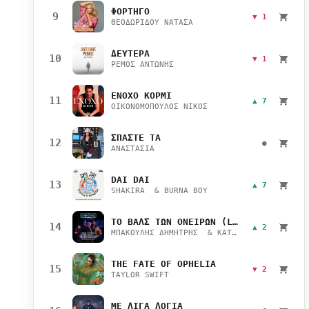
ΦΟΡΤΗΓΟ
9
▼ 1
ΘΕΟΔΩΡΙΔΟΥ ΝΑΤΑΣΑ
ΔΕΥΤΕΡΑ
10
▼ 1
ΡΕΜΟΣ ΑΝΤΩΝΗΣ
ΕΝΟΧΟ ΚΟΡΜΙ
11
▲ 7
ΟΙΚΟΝΟΜΟΠΟΥΛΟΣ ΝΙΚΟΣ
ΣΠΑΣΤΕ ΤΑ
12
●
ΑΝΑΣΤΑΣΙΑ
DAI DAI
13
▲ 7
SHAKIRA & BURNA BOY
ΤΟ ΒΑΛΣ ΤΩΝ ΟΝΕΙΡΩΝ (LIVE)
14
▲ 2
ΜΠΑΚΟΥΛΗΣ ΔΗΜΗΤΡΗΣ & ΚΑΤΣΙΜΙΧΑ ΜΑΡΙΑΝΑ
THE FATE OF OPHELIA
15
▼ 2
TAYLOR SWIFT
ΜΕ ΛΙΓΑ ΛΟΓΙΑ