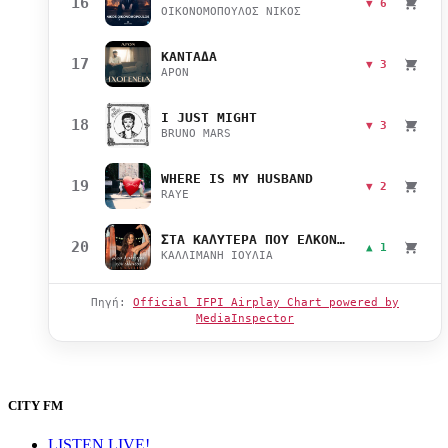
16
▼ 6
ΟΙΚΟΝΟΜΟΠΟΥΛΟΣ ΝΙΚΟΣ
ΚΑΝΤΑΔΑ
17
▼ 3
APON
I JUST MIGHT
18
▼ 3
BRUNO MARS
WHERE IS MY HUSBAND
19
▼ 2
RAYE
ΣΤΑ ΚΑΛΥΤΕΡΑ ΠΟΥ ΕΛΚΟΝΤΑΙ
20
▲ 1
ΚΑΛΛΙΜΑΝΗ ΙΟΥΛΙΑ
Πηγή:
Official IFPI Airplay Chart powered by
MediaInspector
CITY FM
LISTEN LIVE!