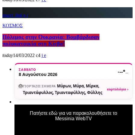
insert_link
ΚΟΣΜΟΣ
Πόλεμος στην Ουκρανία: Βομβάρδισαν
πολυκατοικία στο Κίεβο!
today
14/03/2022
4
ΣΆΒΒΑΤΟ
·
--°
—
8 Αυγούστου 2026
🎂
Μύρων, Μύρα, Μίρκα,
ΓΙΟΡΤΆΖΕΙ ΣΉΜΕΡΑ
εορτολόγιο ›
Τριαντάφυλλος, Τριανταφύλλης, Φύλλης
Πατήστε εδώ για να παρακολουθήσετε το
Messinia WebTV