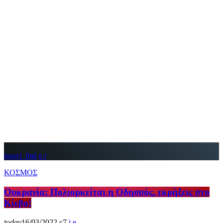
insert_link
ΚΟΣΜΟΣ
Ουκρανία: Πολιορκείται η Οδησσός, εκρήξεις στο
Κίεβο!
today
16/03/2022
7