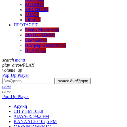
ΚΟΣΜΟΣ
ΜΕΣΣΗΝΙΑ
ΖΩΔΙΑ
Lifestyle
ΠΡΟΤΑΣΕΙΣ
Events Μεσσηνίας
ΔΙΑΓΩΝΙΣΜΟΙ
Εκδηλώσεις
Πανηγύρια Μεσσηνίας
ΠΕΛΑΤΕΣ
search
menu
play_arrow
PLAY
volume_up
Pop-Up Player
search
Αναζήτηση
close
close
Pop-Up Player
Αρχική
CITY FM 103,8
ΔΙΑΥΛΟΣ 99.2 FM
ΚΑΝΑΛΙ 20 107,5 FM
MESSINIAWEBTV