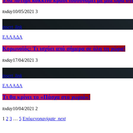
Ένα ποτήρι κόκκινο κρασί ισοδυναμεί με μία ώρα στ
today
10/05/2021
3
insert_link
ΕΛΛΑΔΑ
Κορωνοϊός: Τι ισχύει από σήμερα σε όλη τη χώρα!
today
17/04/2021
3
insert_link
ΕΛΛΑΔΑ
Τι θα κρίνει το «Πάσχα στο χωριό»!
today
10/04/2021
2
1
2
3
…
5
Επόμενο
navigate_next