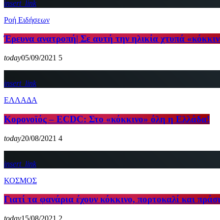
insert_link
Ροή Ειδήσεων
Έρευνα ανατροπή| Σε αυτή την ηλικία χτυπά «κόκκιν
today
05/09/2021
5
insert_link
ΕΛΛΑΔΑ
Κορονοϊός – ECDC: Στο «κόκκινο» όλη η Ελλάδα!
today
20/08/2021
4
insert_link
ΚΟΣΜΟΣ
Γιατί τα φανάρια έχουν κόκκινο, πορτοκαλί και πράσ
today
15/08/2021
2