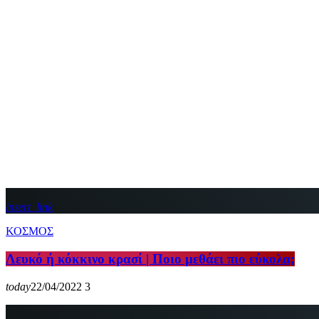
insert_link
ΚΟΣΜΟΣ
Λευκό ή κόκκινο κρασί | Ποιο μεθάει πιο εύκολα;
today
22/04/2022
3