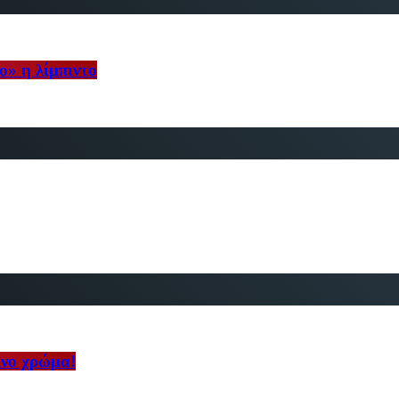
ο» η λίμπιντο
ινο χρώμα!