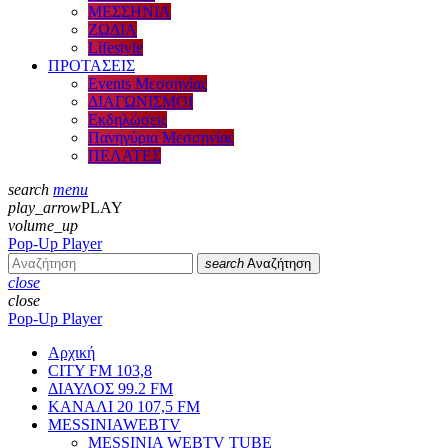
ΜΕΣΣΗΝΙΑ
ΖΩΔΙΑ
Lifestyle
ΠΡΟΤΑΣΕΙΣ
Events Μεσσηνίας
ΔΙΑΓΩΝΙΣΜΟΙ
Εκδηλώσεις
Πανηγύρια Μεσσηνίας
ΠΕΛΑΤΕΣ
search
menu
play_arrow
PLAY
volume_up
Pop-Up Player
search
Αναζήτηση
close
close
Pop-Up Player
Αρχική
CITY FM 103,8
ΔΙΑΥΛΟΣ 99.2 FM
ΚΑΝΑΛΙ 20 107,5 FM
MESSINIAWEBTV
MESSINIA WEBTV TUBE