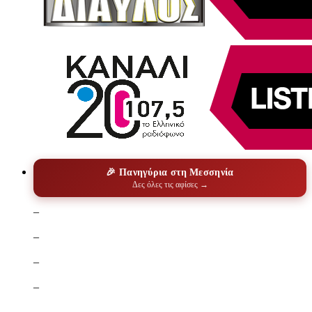
🎉 Πανηγύρια στη Μεσσηνία
Δες όλες τις αφίσες →
–
–
–
–
–