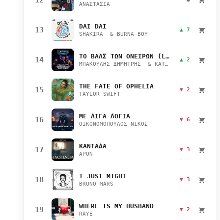
ΑΝΑΣΤΑΣΙΑ
DAI DAI
13
▲ 7
SHAKIRA & BURNA BOY
ΤΟ ΒΑΛΣ ΤΩΝ ΟΝΕΙΡΩΝ (LIVE)
14
▲ 2
ΜΠΑΚΟΥΛΗΣ ΔΗΜΗΤΡΗΣ & ΚΑΤΣΙΜΙΧΑ ΜΑΡΙΑΝΑ
THE FATE OF OPHELIA
15
▼ 2
TAYLOR SWIFT
ΜΕ ΛΙΓΑ ΛΟΓΙΑ
16
▼ 6
ΟΙΚΟΝΟΜΟΠΟΥΛΟΣ ΝΙΚΟΣ
ΚΑΝΤΑΔΑ
17
▼ 3
APON
I JUST MIGHT
18
▼ 3
BRUNO MARS
WHERE IS MY HUSBAND
19
▼ 2
RAYE