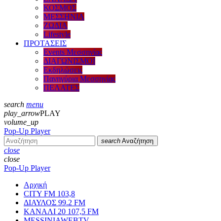
ΚΟΣΜΟΣ
ΜΕΣΣΗΝΙΑ
ΖΩΔΙΑ
Lifestyle
ΠΡΟΤΑΣΕΙΣ
Events Μεσσηνίας
ΔΙΑΓΩΝΙΣΜΟΙ
Εκδηλώσεις
Πανηγύρια Μεσσηνίας
ΠΕΛΑΤΕΣ
search
menu
play_arrow
PLAY
volume_up
Pop-Up Player
search
Αναζήτηση
close
close
Pop-Up Player
Αρχική
CITY FM 103,8
ΔΙΑΥΛΟΣ 99.2 FM
ΚΑΝΑΛΙ 20 107,5 FM
MESSINIAWEBTV