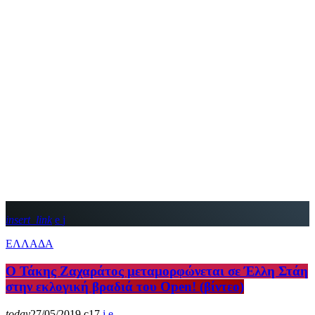
insert_link
ΕΛΛΑΔΑ
Ο Τάκης Ζαχαράτος μεταμορφώνεται σε Έλλη Στάη
στην εκλογική βραδιά του Open! (βίντεο)
today
27/05/2019
17