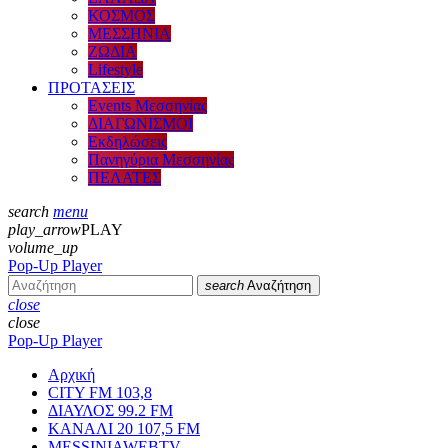
ΚΟΣΜΟΣ
ΜΕΣΣΗΝΙΑ
ΖΩΔΙΑ
Lifestyle
ΠΡΟΤΑΣΕΙΣ
Events Μεσσηνίας
ΔΙΑΓΩΝΙΣΜΟΙ
Εκδηλώσεις
Πανηγύρια Μεσσηνίας
ΠΕΛΑΤΕΣ
search
menu
play_arrow
PLAY
volume_up
Pop-Up Player
search
Αναζήτηση
close
close
Pop-Up Player
Αρχική
CITY FM 103,8
ΔΙΑΥΛΟΣ 99.2 FM
ΚΑΝΑΛΙ 20 107,5 FM
MESSINIAWEBTV