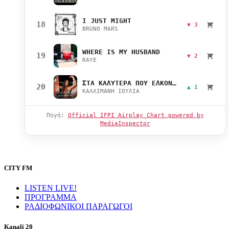
I JUST MIGHT
18
▼ 3
BRUNO MARS
WHERE IS MY HUSBAND
19
▼ 2
RAYE
ΣΤΑ ΚΑΛΥΤΕΡΑ ΠΟΥ ΕΛΚΟΝΤΑΙ
20
▲ 1
ΚΑΛΛΙΜΑΝΗ ΙΟΥΛΙΑ
Πηγή:
Official IFPI Airplay Chart powered by
MediaInspector
CITY FM
LISTEN LIVE!
ΠΡΟΓΡΑΜΜΑ
ΡΑΔΙΟΦΩΝΙΚΟΙ ΠΑΡΑΓΩΓΟΙ
Kanali 20