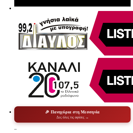
🎉 Πανηγύρια στη Μεσσηνία
Δες όλες τις αφίσες →
–