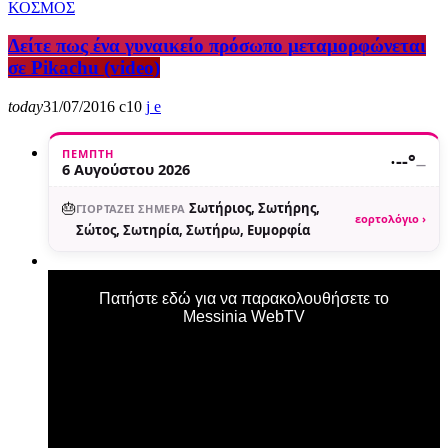
ΚΟΣΜΟΣ
Δείτε πως ένα γυναικείο πρόσωπο μεταμορφώνεται
σε Pikachu (video)
today
31/07/2016
10
ΠΈΜΠΤΗ
·
--°
—
6 Αυγούστου 2026
🎂
Σωτήριος, Σωτήρης,
ΓΙΟΡΤΆΖΕΙ ΣΉΜΕΡΑ
εορτολόγιο ›
Σώτος, Σωτηρία, Σωτήρω, Ευμορφία
Πατήστε εδώ για να παρακολουθήσετε το
Messinia WebTV