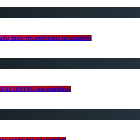
ούς όταν την εντόπισαν με κοκαΐνη!
RANCHISING που αποδίδει!