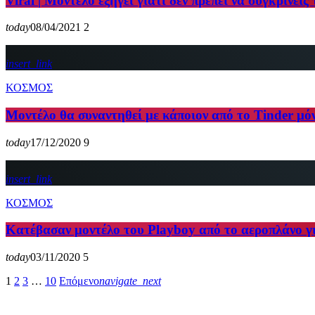
Viral | Μοντέλο εξηγεί γιατί δεν πρέπει να συγκρίνεις
today
08/04/2021
2
insert_link
ΚΟΣΜΟΣ
Μοντέλο θα συναντηθεί με κάποιον από το Tinder μόν
today
17/12/2020
9
insert_link
ΚΟΣΜΟΣ
Κατέβασαν μοντέλο του Playboy από το αεροπλάνο γι
today
03/11/2020
5
1
2
3
…
10
Επόμενο
navigate_next