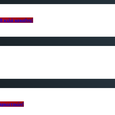
8 κιλά κοκαΐνη!
ναρκωτικών!