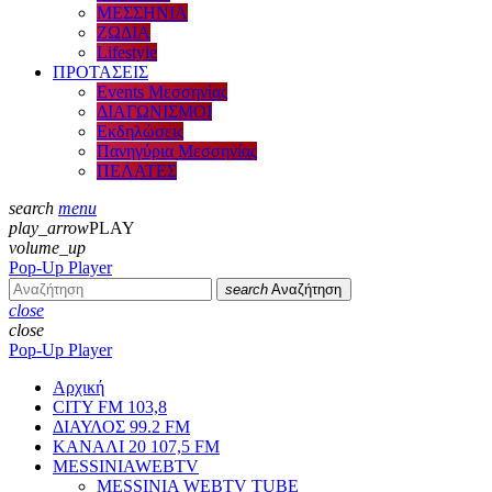
ΜΕΣΣΗΝΙΑ
ΖΩΔΙΑ
Lifestyle
ΠΡΟΤΑΣΕΙΣ
Events Μεσσηνίας
ΔΙΑΓΩΝΙΣΜΟΙ
Εκδηλώσεις
Πανηγύρια Μεσσηνίας
ΠΕΛΑΤΕΣ
search
menu
play_arrow
PLAY
volume_up
Pop-Up Player
search
Αναζήτηση
close
close
Pop-Up Player
Αρχική
CITY FM 103,8
ΔΙΑΥΛΟΣ 99.2 FM
ΚΑΝΑΛΙ 20 107,5 FM
MESSINIAWEBTV
MESSINIA WEBTV TUBE