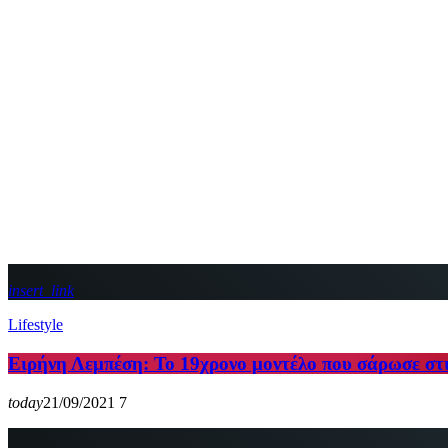
insert_link
Lifestyle
Ειρήνη Λεμπέση: Το 19χρονο μοντέλο που σάρωσε στι
today
21/09/2021
7