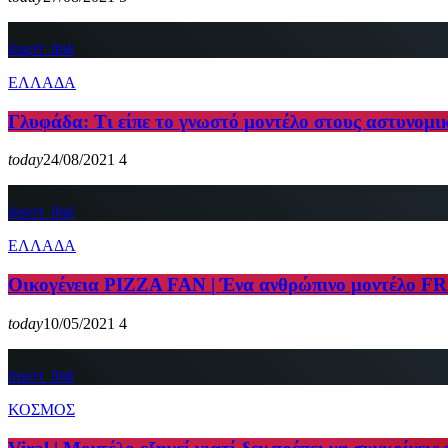
insert_link
ΕΛΛΑΔΑ
Γλυφάδα: Τι είπε το γνωστό μοντέλο στους αστυνομικ
today
24/08/2021
4
insert_link
ΕΛΛΑΔΑ
Οικογένεια PIZZA FAN | Ένα ανθρώπινο μοντέλο F
today
10/05/2021
4
insert_link
ΚΟΣΜΟΣ