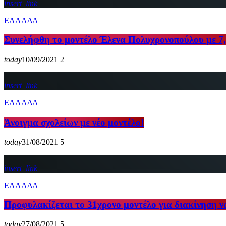
insert_link
ΕΛΛΑΔΑ
Συνελήφθη το μοντέλο Έλενα Πολυχρονοπούλου με 7,
today
10/09/2021
2
insert_link
ΕΛΛΑΔΑ
Άνοιγμα σχολείων με νέο μοντέλο!
today
31/08/2021
5
insert_link
ΕΛΛΑΔΑ
Προφυλακίζεται το 31χρονο μοντέλο για διακίνηση 
today
27/08/2021
5