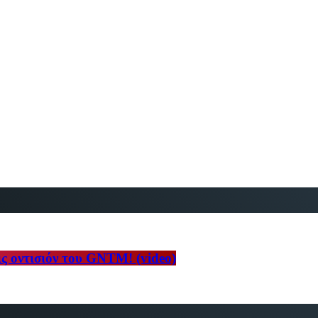
ς οντισιόν του GNTM! (video)