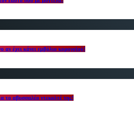
 τον εαυτό σου με μοντέλα!
ο αν έχει κάνει εμβόλιο κορονοϊού!
α το αβυσσαλέο ντεκολτέ της!