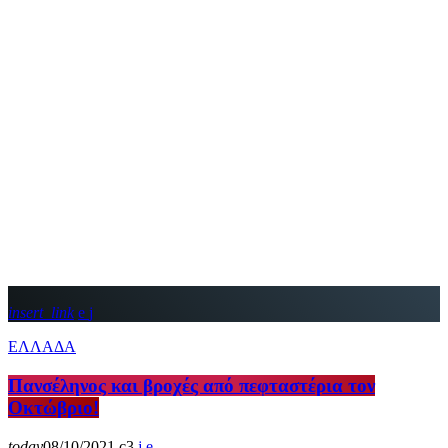
insert_link
ΕΛΛΑΔΑ
Πανσέληνος και βροχές από πεφταστέρια τον
Οκτώβριο!
today
08/10/2021
3