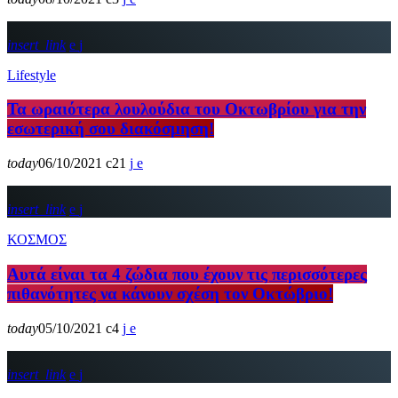
insert_link
Lifestyle
Τα ωραιότερα λουλούδια του Οκτωβρίου για την
εσωτερική σου διακόσμηση!
today
06/10/2021
21
insert_link
ΚΟΣΜΟΣ
Αυτά είναι τα 4 ζώδια που έχουν τις περισσότερες
πιθανότητες να κάνουν σχέση τον Οκτώβριο!
today
05/10/2021
4
insert_link