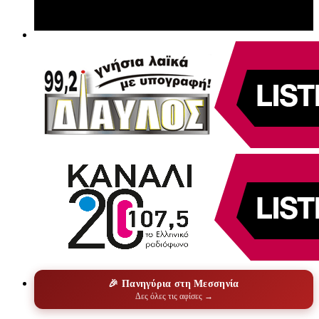
🎉 Πανηγύρια στη Μεσσηνία
Δες όλες τις αφίσες →