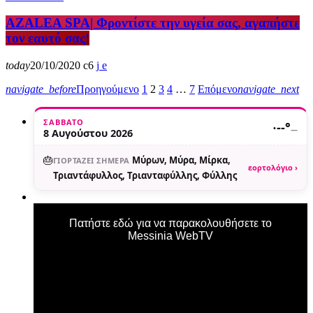
AZALEA SPA| Φροντίστε την υγεία σας, αγαπήστε
τον εαυτό σας!
today
20/10/2020
6
navigate_before
Προηγούμενο
1
2
3
4
…
7
Επόμενο
navigate_next
ΣΆΒΒΑΤΟ
·
--°
—
8 Αυγούστου 2026
🎂
Μύρων, Μύρα, Μίρκα,
ΓΙΟΡΤΆΖΕΙ ΣΉΜΕΡΑ
εορτολόγιο ›
Τριαντάφυλλος, Τριανταφύλλης, Φύλλης
Πατήστε εδώ για να παρακολουθήσετε το
Messinia WebTV