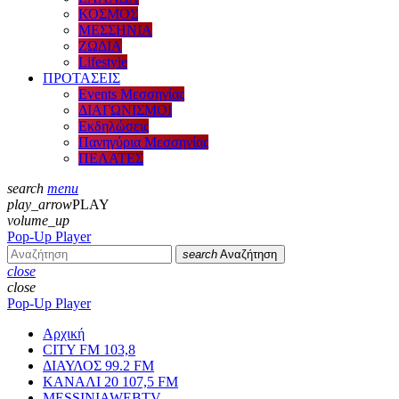
ΚΟΣΜΟΣ
ΜΕΣΣΗΝΙΑ
ΖΩΔΙΑ
Lifestyle
ΠΡΟΤΑΣΕΙΣ
Events Μεσσηνίας
ΔΙΑΓΩΝΙΣΜΟΙ
Εκδηλώσεις
Πανηγύρια Μεσσηνίας
ΠΕΛΑΤΕΣ
search
menu
play_arrow
PLAY
volume_up
Pop-Up Player
search
Αναζήτηση
close
close
Pop-Up Player
Αρχική
CITY FM 103,8
ΔΙΑΥΛΟΣ 99.2 FM
ΚΑΝΑΛΙ 20 107,5 FM
MESSINIAWEBTV