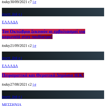
today
30/09/2021
7
insert_link
ΕΛΛΑΔΑ
Τον Οκτώβριο ξεκινούν οι εμβολιασμοί για
κορωνοϊό στον παιδίατρο!
today
21/09/2021
2
insert_link
ΕΛΛΑΔΑ
Πειραματικά και Θεματικά Δημόσια ΙΕΚ!
today
27/08/2021
2
insert_link
ΜΕΣΣΗΝΙΑ