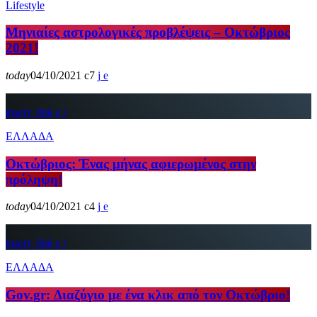
Lifestyle
Μηνιαίες αστρολογικές προβλέψεις – Οκτώβριος
2021!
today
04/10/2021
7
insert_link
ΕΛΛΑΔΑ
Οκτώβριος: Ένας μήνας αφιερωμένος στην
πρόληψη!
today
04/10/2021
4
insert_link
ΕΛΛΑΔΑ
Gov.gr: Διαζύγιο με ένα κλικ από τον Οκτώβριο!