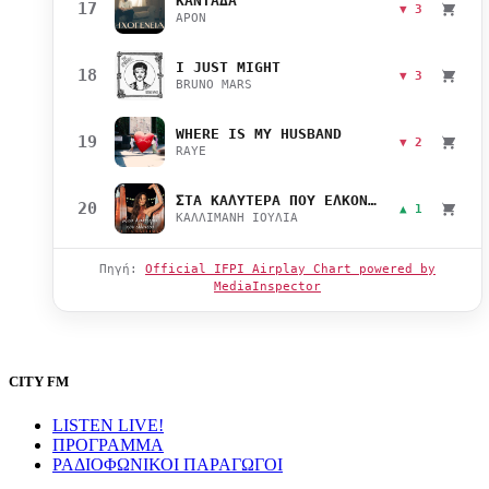
ΚΑΝΤΑΔΑ
17
▼ 3
APON
I JUST MIGHT
18
▼ 3
BRUNO MARS
WHERE IS MY HUSBAND
19
▼ 2
RAYE
ΣΤΑ ΚΑΛΥΤΕΡΑ ΠΟΥ ΕΛΚΟΝΤΑΙ
20
▲ 1
ΚΑΛΛΙΜΑΝΗ ΙΟΥΛΙΑ
Πηγή:
Official IFPI Airplay Chart powered by
MediaInspector
CITY FM
LISTEN LIVE!
ΠΡΟΓΡΑΜΜΑ
ΡΑΔΙΟΦΩΝΙΚΟΙ ΠΑΡΑΓΩΓΟΙ