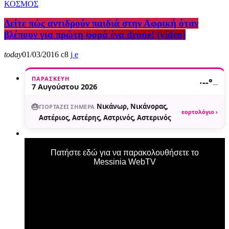
ΚΟΣΜΟΣ
Δείτε πώς αντιδρούν παιδιά στην Αφρική όταν
βλέπουν για πρώτη φορά ένα drone! (video)
today
01/03/2016
8
ΠΑΡΑΣΚΕΥΉ
·
--°
—
7 Αυγούστου 2026
🎂
Νικάνωρ, Νικάνορας,
ΓΙΟΡΤΆΖΕΙ ΣΉΜΕΡΑ
εορτολόγιο ›
Αστέριος, Αστέρης, Αστρινός, Αστερινός
Πατήστε εδώ για να παρακολουθήσετε το
Messinia WebTV