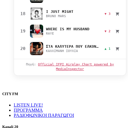
I JUST MIGHT
18
▼ 3
BRUNO MARS
WHERE IS MY HUSBAND
19
▼ 2
RAYE
ΣΤΑ ΚΑΛΥΤΕΡΑ ΠΟΥ ΕΛΚΟΝΤΑΙ
20
▲ 1
ΚΑΛΛΙΜΑΝΗ ΙΟΥΛΙΑ
Πηγή:
Official IFPI Airplay Chart powered by
MediaInspector
CITY FM
LISTEN LIVE!
ΠΡΟΓΡΑΜΜΑ
ΡΑΔΙΟΦΩΝΙΚΟΙ ΠΑΡΑΓΩΓΟΙ
Kanali 20