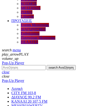
ΚΟΣΜΟΣ
ΜΕΣΣΗΝΙΑ
ΖΩΔΙΑ
Lifestyle
ΠΡΟΤΑΣΕΙΣ
Events Μεσσηνίας
ΔΙΑΓΩΝΙΣΜΟΙ
Εκδηλώσεις
Πανηγύρια Μεσσηνίας
ΠΕΛΑΤΕΣ
search
menu
play_arrow
PLAY
volume_up
Pop-Up Player
search
Αναζήτηση
close
close
Pop-Up Player
Αρχική
CITY FM 103,8
ΔΙΑΥΛΟΣ 99.2 FM
ΚΑΝΑΛΙ 20 107,5 FM
MESSINIAWEBTV