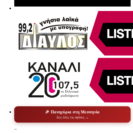
🎉 Πανηγύρια στη Μεσσηνία
Δες όλες τις αφίσες →
–