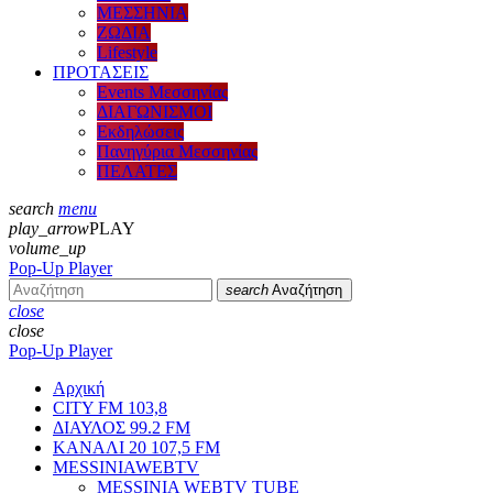
ΜΕΣΣΗΝΙΑ
ΖΩΔΙΑ
Lifestyle
ΠΡΟΤΑΣΕΙΣ
Events Μεσσηνίας
ΔΙΑΓΩΝΙΣΜΟΙ
Εκδηλώσεις
Πανηγύρια Μεσσηνίας
ΠΕΛΑΤΕΣ
search
menu
play_arrow
PLAY
volume_up
Pop-Up Player
search
Αναζήτηση
close
close
Pop-Up Player
Αρχική
CITY FM 103,8
ΔΙΑΥΛΟΣ 99.2 FM
ΚΑΝΑΛΙ 20 107,5 FM
MESSINIAWEBTV
MESSINIA WEBTV TUBE