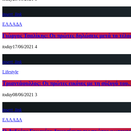
insert_link
ΕΛΛΑΔΑ
Γιώργος Τσαλίκης: Οι πρώτες δηλώσεις μετά το τέλο
today
17/06/2021
4
insert_link
Lifestyle
Τριαντάφυλλος: Οι πρώτες εικόνες με τη σύζυγό του,
today
08/06/2021
3
insert_link
ΕΛΛΑΔΑ