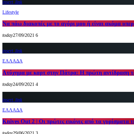
insert_link
Lifestyle
Να πάω διακοπές με το αγόρι μου ή είναι ακόμα υπερ
today
27/09/2021
6
insert_link
ΕΛΛΑΔΑ
Ατύχημα με καρτ στην Πάτρα: Η πρώτη αντίδραση τ
today
24/09/2021
4
insert_link
ΕΛΛΑΔΑ
Knives Out 2 | Οι πρώτες εικόνες από τα γυρίσματα τ
today
29/06/2021
3