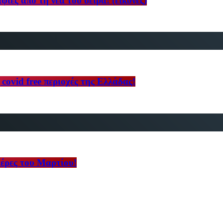
ες από τη νέα του σειρά! (εικόνες)
 covid free περιοχές της Ελλάδας!
μέρες του Μαρτίου!