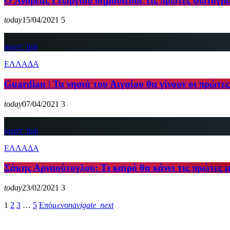
O Ανδρέας Γεωργίου δημοσίευσε τις πρώτες φωτογραφί
today
15/04/2021
5
insert_link
ΕΛΛΑΔΑ
Guardian | Τα νησιά του Αιγαίου θα γίνουν οι πρώτες
today
07/04/2021
3
insert_link
ΕΛΛΑΔΑ
Σάκης Αρναούτογλου: Τι καιρό θα κάνει τις πρώτες 
today
23/02/2021
3
1
2
3
…
5
Επόμενο
navigate_next