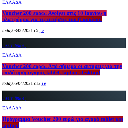
ΕΛΛΑΔΑ
Voucher 200 ευρώ: Ανοίγει στις 10 Ιουνίου η
πλατφόρμα για τις αιτήσεις του β΄κύκλου!
today
03/06/2021
5
insert_link
ΕΛΛΑΔΑ
Voucher 200 ευρώ: Από σήμερα οι αιτήσεις για την
επιδότηση αγοράς tablet, laptop, desktop!
today
05/04/2021
12
insert_link
ΕΛΛΑΔΑ
Πρόγραμμα Voucher 200 ευρώ για αγορά tablet και
laptop!