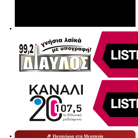
🎉 Πανηγύρια στη Μεσσηνία