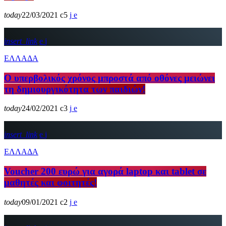
today
22/03/2021
5
insert_link
ΕΛΛΑΔΑ
Ο υπερβολικός χρόνος μπροστά από οθόνες μειώνει
τη δημιουργικότητα των παιδιών!
today
24/02/2021
3
insert_link
ΕΛΛΑΔΑ
Voucher 200 ευρώ για αγορά laptop και tablet σε
μαθητές και φοιτητές!
today
09/01/2021
2