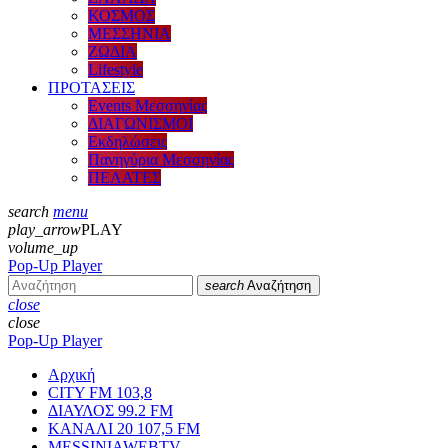
ΚΟΣΜΟΣ
ΜΕΣΣΗΝΙΑ
ΖΩΔΙΑ
Lifestyle
ΠΡΟΤΑΣΕΙΣ
Events Μεσσηνίας
ΔΙΑΓΩΝΙΣΜΟΙ
Εκδηλώσεις
Πανηγύρια Μεσσηνίας
ΠΕΛΑΤΕΣ
search
menu
play_arrow
PLAY
volume_up
Pop-Up Player
search
Αναζήτηση
close
close
Pop-Up Player
Αρχική
CITY FM 103,8
ΔΙΑΥΛΟΣ 99.2 FM
ΚΑΝΑΛΙ 20 107,5 FM
MESSINIAWEBTV