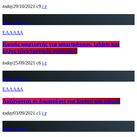
today
29/10/2021
9
insert_link
ΕΛΛΑΔΑ
Κοινός φορτιστής για smartphones, tablets και
άλλες ηλεκτρονικές συσκευές!
today
25/09/2021
6
insert_link
ΕΛΛΑΔΑ
Αυξάνονται οι δικαιούχοι για laptop και tablet!
today
03/09/2021
1
insert_link