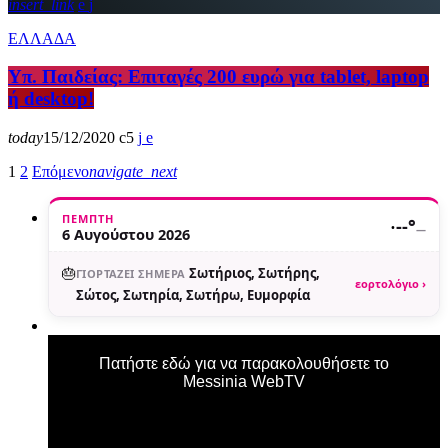
insert_link
ΕΛΛΑΔΑ
Υπ. Παιδείας: Επιταγές 200 ευρώ για tablet, laptop
ή desktop!
today
15/12/2020
5
1
2
Επόμενο
navigate_next
ΠΈΜΠΤΗ
·
--°
—
6 Αυγούστου 2026
🎂
Σωτήριος, Σωτήρης,
ΓΙΟΡΤΆΖΕΙ ΣΉΜΕΡΑ
εορτολόγιο ›
Σώτος, Σωτηρία, Σωτήρω, Ευμορφία
Πατήστε εδώ για να παρακολουθήσετε το
Messinia WebTV