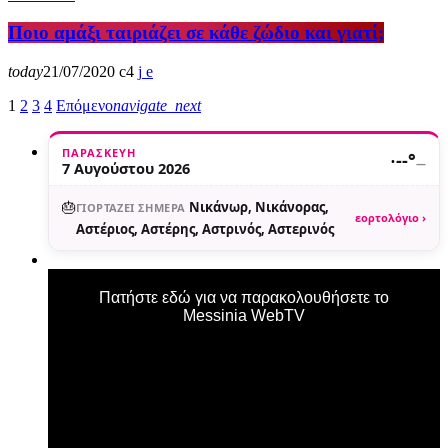
Ποιο αμάξι ταιριάζει σε κάθε ζώδιο και γιατί;
today
21/07/2020
4
1
2
3
4
Επόμενο
navigate_next
ΠΑΡΑΣΚΕΥΉ
·
--°
—
7 Αυγούστου 2026
🎂
Νικάνωρ, Νικάνορας,
ΓΙΟΡΤΆΖΕΙ ΣΉΜΕΡΑ
εορτολόγιο ›
Αστέριος, Αστέρης, Αστρινός, Αστερινός
Πατήστε εδώ για να παρακολουθήσετε το
Messinia WebTV