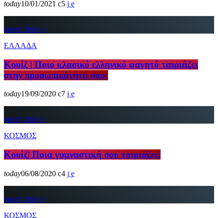
today
10/01/2021
5
insert_link
ΕΛΛΑΔΑ
Κουίζ | Ποιο κλασικό ελληνικό φαγητό ταιριάζει
στην προσωπικότητα σου;
today
19/09/2020
7
insert_link
ΚΟΣΜΟΣ
Κουίζ| Ποια γυμναστική σου ταιριάζει;
today
06/08/2020
4
insert_link
ΚΟΣΜΟΣ