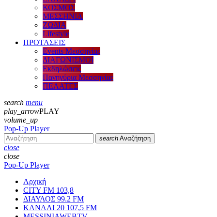
ΚΟΣΜΟΣ
ΜΕΣΣΗΝΙΑ
ΖΩΔΙΑ
Lifestyle
ΠΡΟΤΑΣΕΙΣ
Events Μεσσηνίας
ΔΙΑΓΩΝΙΣΜΟΙ
Εκδηλώσεις
Πανηγύρια Μεσσηνίας
ΠΕΛΑΤΕΣ
search
menu
play_arrow
PLAY
volume_up
Pop-Up Player
search
Αναζήτηση
close
close
Pop-Up Player
Αρχική
CITY FM 103,8
ΔΙΑΥΛΟΣ 99.2 FM
ΚΑΝΑΛΙ 20 107,5 FM
MESSINIAWEBTV