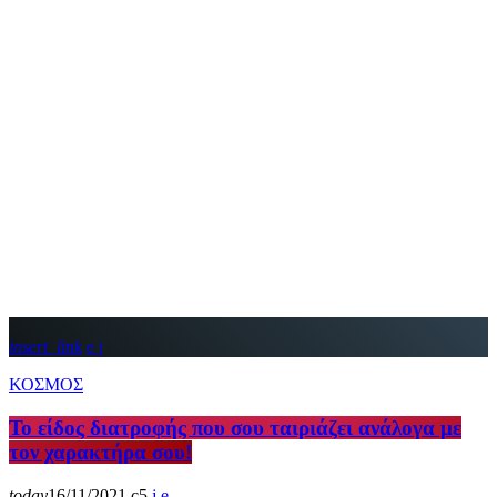
insert_link
ΚΟΣΜΟΣ
Το είδος διατροφής που σου ταιριάζει ανάλογα με
τον χαρακτήρα σου!
today
16/11/2021
5