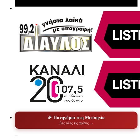
🎉 Πανηγύρια στη Μεσσηνία
Δες όλες τις αφίσες →
–