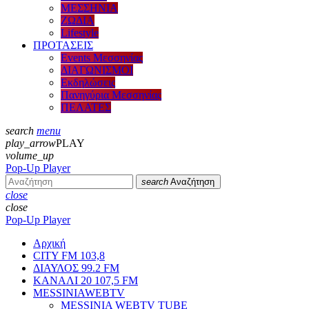
ΜΕΣΣΗΝΙΑ
ΖΩΔΙΑ
Lifestyle
ΠΡΟΤΑΣΕΙΣ
Events Μεσσηνίας
ΔΙΑΓΩΝΙΣΜΟΙ
Εκδηλώσεις
Πανηγύρια Μεσσηνίας
ΠΕΛΑΤΕΣ
search
menu
play_arrow
PLAY
volume_up
Pop-Up Player
search
Αναζήτηση
close
close
Pop-Up Player
Αρχική
CITY FM 103,8
ΔΙΑΥΛΟΣ 99.2 FM
ΚΑΝΑΛΙ 20 107,5 FM
MESSINIAWEBTV
MESSINIA WEBTV TUBE