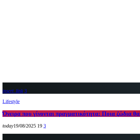
insert_link
3
Lifestyle
Όνειρα που γίνονται πραγματικότητα: Ποια ζώδια θα 
today
19/08/2025
19
3