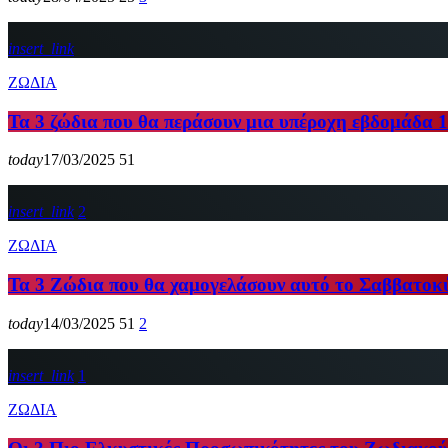
insert_link
ΖΩΔΙΑ
Τα 3 ζώδια που θα περάσουν μια υπέροχη εβδομάδα 1
today
17/03/2025
51
insert_link
2
ΖΩΔΙΑ
Τα 3 Ζώδια που θα χαμογελάσουν αυτό το Σαββατοκ
today
14/03/2025
51
2
insert_link
1
ΖΩΔΙΑ