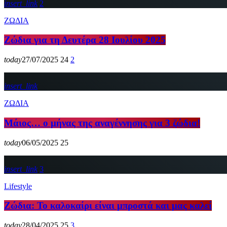
insert_link
2
ΖΩΔΙΑ
Ζώδια για τη Δευτέρα 28 Ιουλίου 2025
today
27/07/2025
24
2
insert_link
ΖΩΔΙΑ
Μάιος… ο μήνας της αναγέννησης για 3 ζώδια!
today
06/05/2025
25
insert_link
3
Lifestyle
Ζώδια: Το καλοκαίρι είναι μπροστά και μας καλεί
today
28/04/2025
25
3