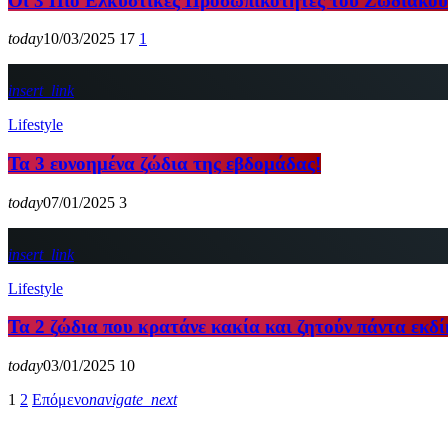
Οι 3 Πιο Ελκυστικές Προσωπικότητες του Ζωδιακο
today
10/03/2025
17
1
insert_link
Lifestyle
Τα 3 ευνοημένα ζώδια της εβδομάδας!
today
07/01/2025
3
insert_link
Lifestyle
Τα 2 ζώδια που κρατάνε κακία και ζητούν πάντα εκδ
today
03/01/2025
10
1
2
Επόμενο
navigate_next