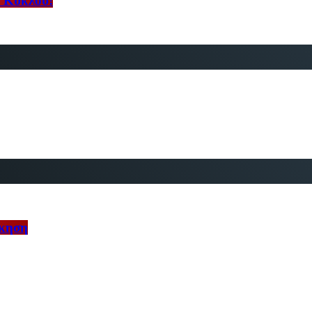
ύ Κύκλου!
ίκηση