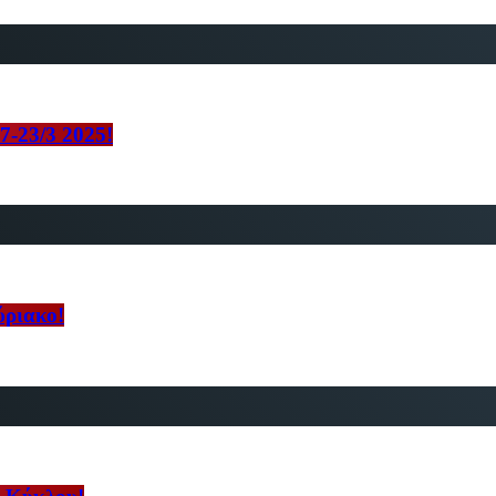
7-23/3 2025!
ύριακο!