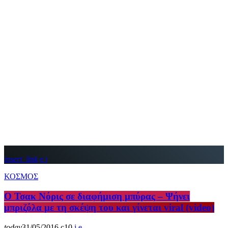
insert_link
ΚΟΣΜΟΣ
Ο Τσακ Νόρις σε διαφήμιση μπύρας – Ψήνει
μπριζόλα με τη σκέψη του και γίνεται viral (video)
today
31/05/2016
10