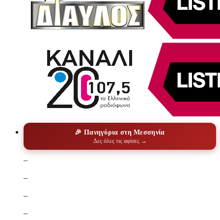
🎉 Πανηγύρια στη Μεσσηνία
Δες όλες τις αφίσες →
–
–
–
–