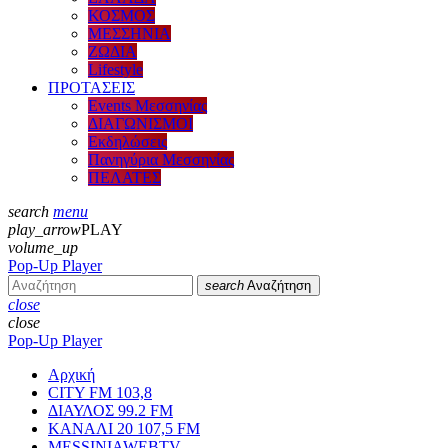
ΚΟΣΜΟΣ
ΜΕΣΣΗΝΙΑ
ΖΩΔΙΑ
Lifestyle
ΠΡΟΤΑΣΕΙΣ
Events Μεσσηνίας
ΔΙΑΓΩΝΙΣΜΟΙ
Εκδηλώσεις
Πανηγύρια Μεσσηνίας
ΠΕΛΑΤΕΣ
search
menu
play_arrow
PLAY
volume_up
Pop-Up Player
search
Αναζήτηση
close
close
Pop-Up Player
Αρχική
CITY FM 103,8
ΔΙΑΥΛΟΣ 99.2 FM
ΚΑΝΑΛΙ 20 107,5 FM
MESSINIAWEBTV