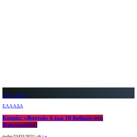
insert_link
ΕΛΛΑΔΑ
Καιρός: «Βουτιά» 6 έως 10 βαθμών στη
θερμοκρασία!
today
23/03/2021
6