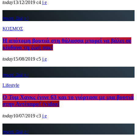
today
13/12/2019
4
insert_link
ΚΟΣΜΟΣ
Η απότομη βουτιά στη θάλασσα μπορεί να βάλει σε
κίνδυνο τη ζωή σας!
today
15/08/2019
5
insert_link
Lifestyle
Ο Τομ Χανκς έγινε 63 και το γιόρτασε με μια βουτιά
στην Αντίπαρο! (video)
today
10/07/2019
3
insert_link