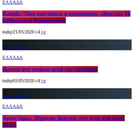
ΕΛΛΑΔΑ
Καιρός | Προ των πυλών η κακοκαιρία, «βουτιά» 16
βαθμών στη θερμοκρασία
today
21/05/2020
4
insert_link
ΕΛΛΑΔΑ
Βουτιά στα ενοίκια μετά την πανδημία
today
03/05/2020
4
insert_link
ΕΛΛΑΔΑ
Αγιον Ορος: 28χρονος βούτηξε στο κενό από ύψος
40 μ.!