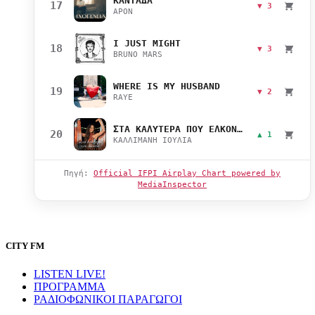
ΚΑΝΤΑΔΑ
17
▼ 3
APON
I JUST MIGHT
18
▼ 3
BRUNO MARS
WHERE IS MY HUSBAND
19
▼ 2
RAYE
ΣΤΑ ΚΑΛΥΤΕΡΑ ΠΟΥ ΕΛΚΟΝΤΑΙ
20
▲ 1
ΚΑΛΛΙΜΑΝΗ ΙΟΥΛΙΑ
Πηγή:
Official IFPI Airplay Chart powered by
MediaInspector
CITY FM
LISTEN LIVE!
ΠΡΟΓΡΑΜΜΑ
ΡΑΔΙΟΦΩΝΙΚΟΙ ΠΑΡΑΓΩΓΟΙ