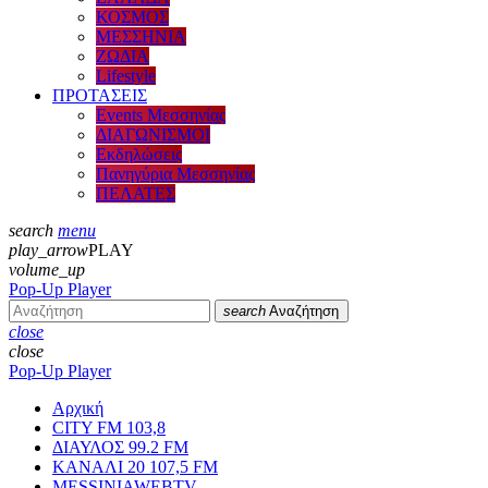
ΚΟΣΜΟΣ
ΜΕΣΣΗΝΙΑ
ΖΩΔΙΑ
Lifestyle
ΠΡΟΤΑΣΕΙΣ
Events Μεσσηνίας
ΔΙΑΓΩΝΙΣΜΟΙ
Εκδηλώσεις
Πανηγύρια Μεσσηνίας
ΠΕΛΑΤΕΣ
search
menu
play_arrow
PLAY
volume_up
Pop-Up Player
search
Αναζήτηση
close
close
Pop-Up Player
Αρχική
CITY FM 103,8
ΔΙΑΥΛΟΣ 99.2 FM
ΚΑΝΑΛΙ 20 107,5 FM
MESSINIAWEBTV