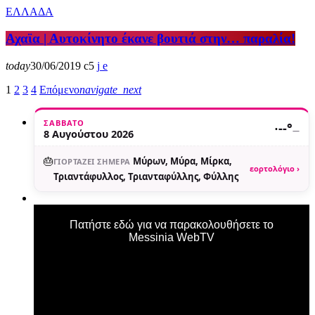
ΕΛΛΑΔΑ
Αχαϊα | Αυτοκίνητο έκανε βουτιά στην… παραλία!
today
30/06/2019
5
1
2
3
4
Επόμενο
navigate_next
ΣΆΒΒΑΤΟ
·
--°
—
8 Αυγούστου 2026
🎂
Μύρων, Μύρα, Μίρκα,
ΓΙΟΡΤΆΖΕΙ ΣΉΜΕΡΑ
εορτολόγιο ›
Τριαντάφυλλος, Τριανταφύλλης, Φύλλης
Πατήστε εδώ για να παρακολουθήσετε το
Messinia WebTV