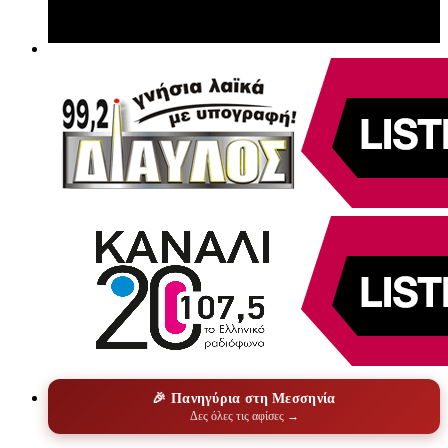
🎉 Πανηγύρια στη Μεσσηνία
Δες όλες τις αφίσες →