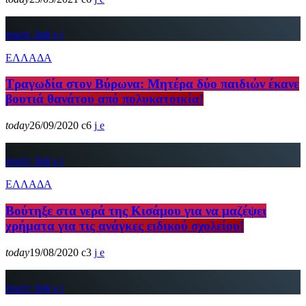
insert_link
ΕΛΛΑΔΑ
Τραγωδία στον Βύρωνα: Μητέρα δύο παιδιών έκανε
βουτιά θανάτου από πολυκατοικία!
today
26/09/2020
6
insert_link
ΕΛΛΑΔΑ
Βούτηξε στα νερά της Κισάμου για να μαζέψει
χρήματα για τις ανάγκες ειδικού σχολείου!
today
19/08/2020
3
insert_link