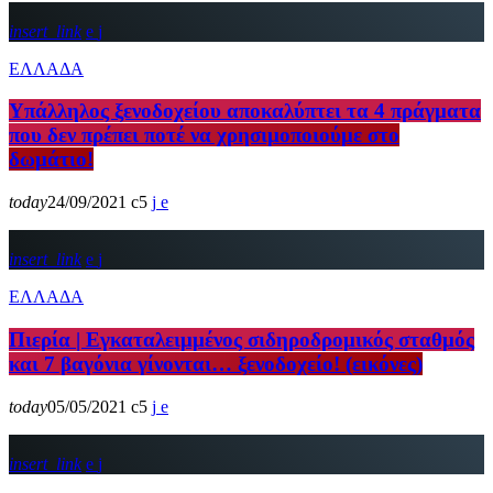
insert_link
ΕΛΛΑΔΑ
Υπάλληλος ξενοδοχείου αποκαλύπτει τα 4 πράγματα
που δεν πρέπει ποτέ να χρησιμοποιούμε στο
δωμάτιο!
today
24/09/2021
5
insert_link
ΕΛΛΑΔΑ
Πιερία | Εγκαταλειμμένος σιδηροδρομικός σταθμός
και 7 βαγόνια γίνονται… ξενοδοχείο! (εικόνες)
today
05/05/2021
5
insert_link