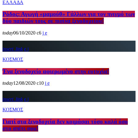
ΕΛΛΑΔΑ
Ρόδος: Αγωγή «μαμούθ» Γάλλων για τον πνιγμό των
δύο παιδιών τους σε πισίνα ξενοδοχείου!
today
06/10/2020
6
insert_link
ΚΟΣΜΟΣ
Ένα ξενοδοχείο αφιερωμένο στην ευτυχία!
today
12/08/2020
10
insert_link
ΚΟΣΜΟΣ
Γιατί στα ξενοδοχεία δεν κοιμάσαι τόσο καλά όσο
στο σπίτι σου!