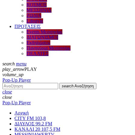
ΚΟΣΜΟΣ
ΜΕΣΣΗΝΙΑ
ΖΩΔΙΑ
Lifestyle
ΠΡΟΤΑΣΕΙΣ
Events Μεσσηνίας
ΔΙΑΓΩΝΙΣΜΟΙ
Εκδηλώσεις
Πανηγύρια Μεσσηνίας
ΠΕΛΑΤΕΣ
search
menu
play_arrow
PLAY
volume_up
Pop-Up Player
search
Αναζήτηση
close
close
Pop-Up Player
Αρχική
CITY FM 103,8
ΔΙΑΥΛΟΣ 99.2 FM
ΚΑΝΑΛΙ 20 107,5 FM
MESSINIAWEBTV