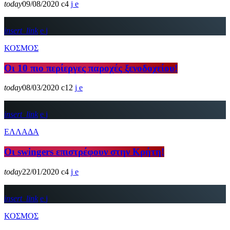
today
09/08/2020
4
insert_link
ΚΟΣΜΟΣ
Οι 10 πιο περίεργες παροχές ξενοδοχείου!
today
08/03/2020
12
insert_link
ΕΛΛΑΔΑ
Οι swingers επιστρέφουν στην Κρήτη!
today
22/01/2020
4
insert_link
ΚΟΣΜΟΣ