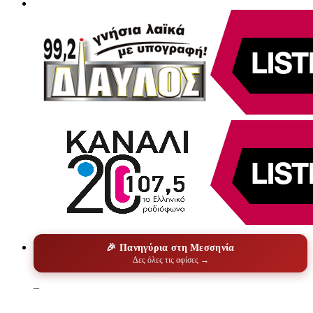
🎉 Πανηγύρια στη Μεσσηνία
Δες όλες τις αφίσες →
–
–