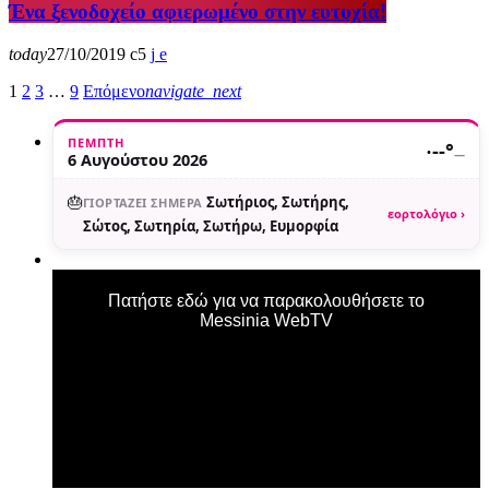
Ένα ξενοδοχείο αφιερωμένο στην ευτυχία!
today
27/10/2019
5
1
2
3
…
9
Επόμενο
navigate_next
ΠΈΜΠΤΗ
·
--°
—
6 Αυγούστου 2026
🎂
Σωτήριος, Σωτήρης,
ΓΙΟΡΤΆΖΕΙ ΣΉΜΕΡΑ
εορτολόγιο ›
Σώτος, Σωτηρία, Σωτήρω, Ευμορφία
Πατήστε εδώ για να παρακολουθήσετε το
Messinia WebTV