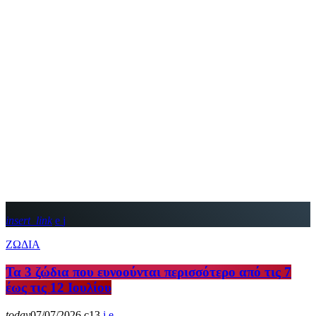
insert_link
ΖΩΔΙΑ
Τα 3 ζώδια που ευνοούνται περισσότερο από τις 7
έως τις 12 Ιουλίου
today
07/07/2026
13