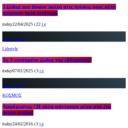
3 ζώδια που δίνουν πολλά στις σχέσεις τους αλλά
παίρνουν πολύ λιγότερα
today
22/04/2025
22
insert_link
Lifestyle
Τα 3 ευνοημένα ζώδια της εβδομάδας!
today
07/01/2025
3
insert_link
ΚΟΣΜΟΣ
Αμμόχωστος | H πόλη-φάντασμα μέσα από ένα
drone (video)
today
24/02/2016
3