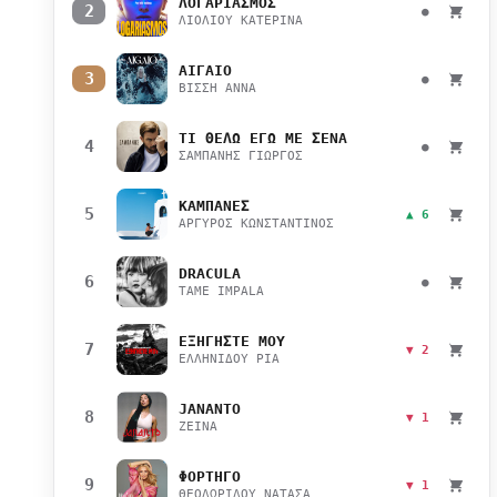
ΛΟΓΑΡΙΑΣΜΟΣ
2
●
ΛΙΟΛΙΟΥ ΚΑΤΕΡΙΝΑ
ΑΙΓΑΙΟ
3
●
ΒΙΣΣΗ ΑΝΝΑ
ΤΙ ΘΕΛΩ ΕΓΩ ΜΕ ΣΕΝΑ
4
●
ΣΑΜΠΑΝΗΣ ΓΙΩΡΓΟΣ
ΚΑΜΠΑΝΕΣ
5
▲ 6
ΑΡΓΥΡΟΣ ΚΩΝΣΤΑΝΤΙΝΟΣ
DRACULA
6
●
TAME IMPALA
ΕΞΗΓΗΣΤΕ ΜΟΥ
7
▼ 2
ΕΛΛΗΝΙΔΟΥ ΡΙΑ
JANANTO
8
▼ 1
ZEINA
ΦΟΡΤΗΓΟ
9
▼ 1
ΘΕΟΔΩΡΙΔΟΥ ΝΑΤΑΣΑ