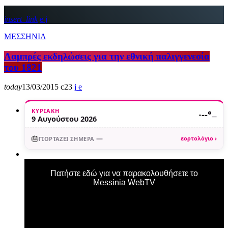
insert_link
ΜΕΣΣΗΝΙΑ
Λαμπρές εκδηλώσεις για την εθνική παλιγγενεσία
του 1821
today
13/03/2015
23
ΚΥΡΙΑΚΉ
·
--°
—
9 Αυγούστου 2026
🎂
—
εορτολόγιο ›
ΓΙΟΡΤΆΖΕΙ ΣΉΜΕΡΑ
Πατήστε εδώ για να παρακολουθήσετε το
Messinia WebTV