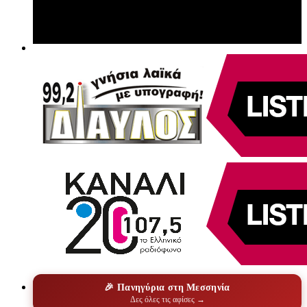
🎉 Πανηγύρια στη Μεσσηνία
Δες όλες τις αφίσες →