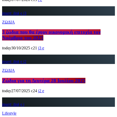
insert_link
3
ΖΩΔΙΑ
3 ζώδια που θα έχουν οικονομική επιτυχία τον
Νοέμβριο του 2025
today
30/10/2025
21
3
insert_link
2
ΖΩΔΙΑ
Ζώδια για τη Δευτέρα 28 Ιουλίου 2025
today
27/07/2025
24
2
insert_link
Lifestyle