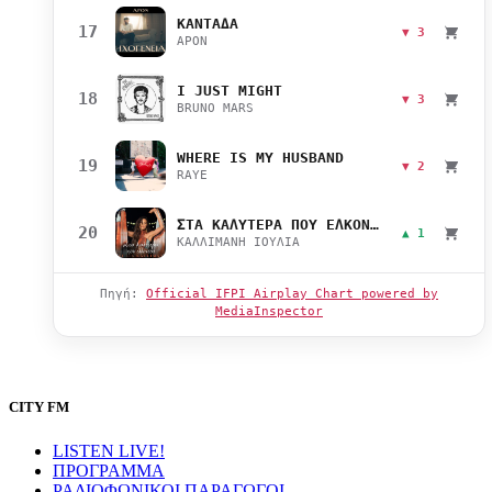
ΚΑΝΤΑΔΑ
17
▼ 3
APON
I JUST MIGHT
18
▼ 3
BRUNO MARS
WHERE IS MY HUSBAND
19
▼ 2
RAYE
ΣΤΑ ΚΑΛΥΤΕΡΑ ΠΟΥ ΕΛΚΟΝΤΑΙ
20
▲ 1
ΚΑΛΛΙΜΑΝΗ ΙΟΥΛΙΑ
Πηγή:
Official IFPI Airplay Chart powered by
MediaInspector
CITY FM
LISTEN LIVE!
ΠΡΟΓΡΑΜΜΑ
ΡΑΔΙΟΦΩΝΙΚΟΙ ΠΑΡΑΓΩΓΟΙ