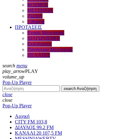
ΚΟΣΜΟΣ
ΜΕΣΣΗΝΙΑ
ΖΩΔΙΑ
Lifestyle
ΠΡΟΤΑΣΕΙΣ
Events Μεσσηνίας
ΔΙΑΓΩΝΙΣΜΟΙ
Εκδηλώσεις
Πανηγύρια Μεσσηνίας
ΠΕΛΑΤΕΣ
search
menu
play_arrow
PLAY
volume_up
Pop-Up Player
search
Αναζήτηση
close
close
Pop-Up Player
Αρχική
CITY FM 103,8
ΔΙΑΥΛΟΣ 99.2 FM
ΚΑΝΑΛΙ 20 107,5 FM
MESSINIAWEBTV