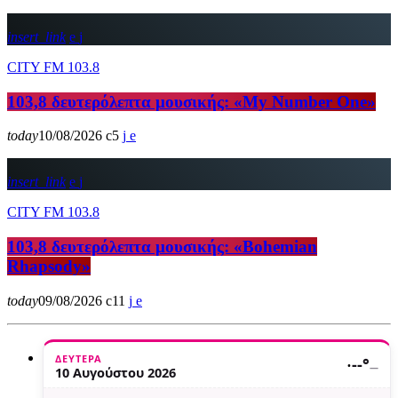
insert_link
CITY FM 103.8
103,8 δευτερόλεπτα μουσικής: «My Number One»
today
10/08/2026
5
insert_link
CITY FM 103.8
103,8 δευτερόλεπτα μουσικής: «Bohemian
Rhapsody»
today
09/08/2026
11
ΔΕΥΤΈΡΑ
·
--°
—
10 Αυγούστου 2026