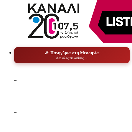
🎉 Πανηγύρια στη Μεσσηνία
Δες όλες τις αφίσες →
–
–
–
–
–
–