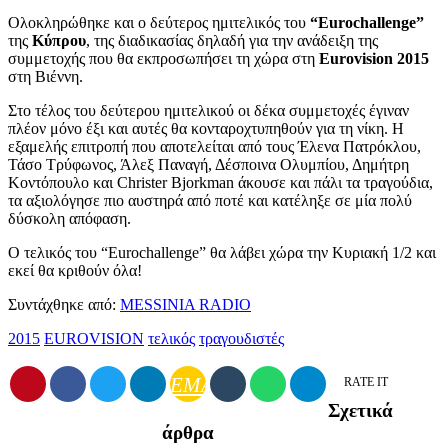
Ολοκληρώθηκε και ο δεύτερος ημιτελικός του
“Eurochallenge”
της
Κύπρου
, της διαδικασίας δηλαδή για την ανάδειξη της
συμμετοχής που θα εκπροσωπήσει τη χώρα στη
Eurovision 2015
στη Βιέννη.
Στο τέλος του δεύτερου ημιτελικού οι δέκα συμμετοχές έγιναν
πλέον μόνο έξι και αυτές θα κονταροχτυπηθούν για τη νίκη. Η
εξαμελής επιτροπή που αποτελείται από τους Έλενα Πατρόκλου,
Τάσο Τρύφωνος, Άλεξ Παναγή, Δέσποινα Ολυμπίου, Δημήτρη
Κοντόπουλο και Christer Bjorkman άκουσε και πάλι τα τραγούδια,
τα αξιολόγησε πιο αυστηρά από ποτέ και κατέληξε σε μία πολύ
δύσκολη απόφαση.
Ο τελικός του “Eurochallenge” θα λάβει χώρα την Κυριακή 1/2 και
εκεί θα κριθούν όλα!
Συντάχθηκε από:
MESSINIA RADIO
2015
EUROVISION
τελικός
τραγουδιστές
EMAIL
RATE IT
Σχετικά
άρθρα