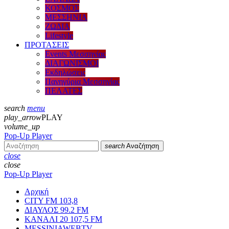
ΚΟΣΜΟΣ
ΜΕΣΣΗΝΙΑ
ΖΩΔΙΑ
Lifestyle
ΠΡΟΤΑΣΕΙΣ
Events Μεσσηνίας
ΔΙΑΓΩΝΙΣΜΟΙ
Εκδηλώσεις
Πανηγύρια Μεσσηνίας
ΠΕΛΑΤΕΣ
search
menu
play_arrow
PLAY
volume_up
Pop-Up Player
search
Αναζήτηση
close
close
Pop-Up Player
Αρχική
CITY FM 103,8
ΔΙΑΥΛΟΣ 99.2 FM
ΚΑΝΑΛΙ 20 107,5 FM
MESSINIAWEBTV