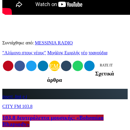
Συντάχθηκε από:
MESSINIA RADIO
"Αλίμονο στους νέους"
Mιχάλης Εμιρλής
νέο
τραγούδια
EMAIL
RATE IT
Σχετικά
άρθρα
insert_link
CITY FM 103.8
103,8 δευτερόλεπτα μουσικής: «Bohemian
Rhapsody»