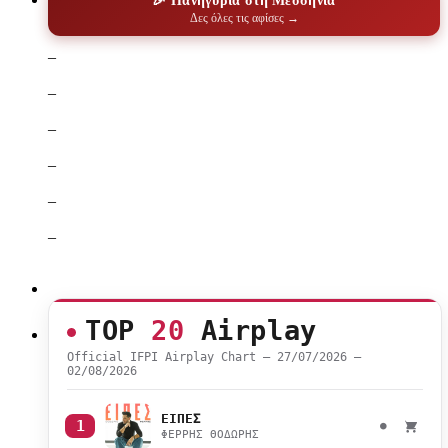
🎉 Πανηγύρια στη Μεσσηνία
Δες όλες τις αφίσες →
–
–
–
–
–
–
TOP
20
Airplay
Official IFPI Airplay Chart — 27/07/2026 –
02/08/2026
ΕΙΠΕΣ
1
●
ΦΕΡΡΗΣ ΘΟΔΩΡΗΣ