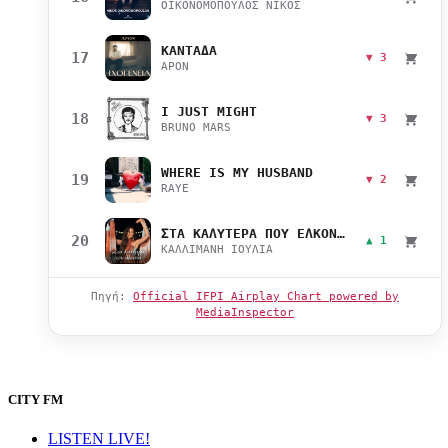
ΟΙΚΟΝΟΜΟΠΟΥΛΟΣ ΝΙΚΟΣ
ΚΑΝΤΑΔΑ
17
▼ 3
APON
I JUST MIGHT
18
▼ 3
BRUNO MARS
WHERE IS MY HUSBAND
19
▼ 2
RAYE
ΣΤΑ ΚΑΛΥΤΕΡΑ ΠΟΥ ΕΛΚΟΝΤΑΙ
20
▲ 1
ΚΑΛΛΙΜΑΝΗ ΙΟΥΛΙΑ
Πηγή:
Official IFPI Airplay Chart powered by
MediaInspector
CITY FM
LISTEN LIVE!