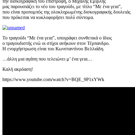
την δισκογραφική του επιστροφή, ο Μιχάλης Εμιρλής
μας παρουσιάζει το νέο του τραγούδι, με τίτλο “Με ένα γεια”,
που είναι προπομπός της ολοκληρωμένης δισκογραφικής δουλειάς
που πρόκειται να κυκλοφορήσει πολύ σύντομα.
Το τραγούδι “Με ένα γεια”, υπογράφει συνθετικά ο ίδιος
ο τραγουδιστής ενώ οι στίχοι ανήκουν στον Τέρπανδρο.
Η ενορχήστρωση είναι του Κωνσταντίνου Βελλιάδη.
…άλλη μια αγάπη που τελειώνει μ’ ένα γεια…
Καλή ακρόαση!
https://www.youtube.com/watch?v=BQE_9P1xYWk