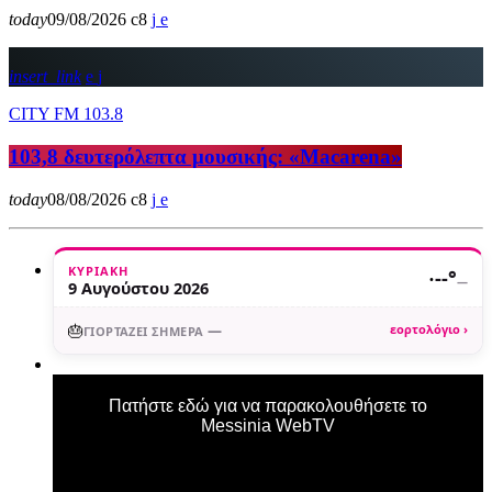
today
09/08/2026
8
insert_link
CITY FM 103.8
103,8 δευτερόλεπτα μουσικής: «Macarena»
today
08/08/2026
8
ΚΥΡΙΑΚΉ
·
--°
—
9 Αυγούστου 2026
🎂
—
εορτολόγιο ›
ΓΙΟΡΤΆΖΕΙ ΣΉΜΕΡΑ
Πατήστε εδώ για να παρακολουθήσετε το
Messinia WebTV