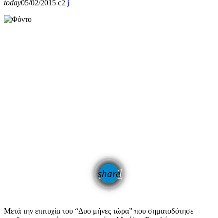
today
05/02/2015
2
email
share
Μετά την επιτυχία του “Δυο μήνες τώρα” που σηματοδότησε