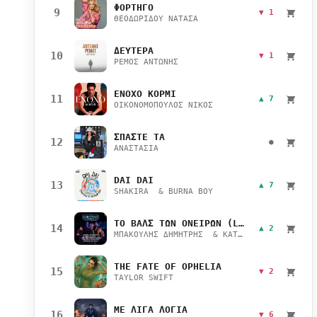
ΦΟΡΤΗΓΟ
9
▼ 1
ΘΕΟΔΩΡΙΔΟΥ ΝΑΤΑΣΑ
ΔΕΥΤΕΡΑ
10
▼ 1
ΡΕΜΟΣ ΑΝΤΩΝΗΣ
ΕΝΟΧΟ ΚΟΡΜΙ
11
▲ 7
ΟΙΚΟΝΟΜΟΠΟΥΛΟΣ ΝΙΚΟΣ
ΣΠΑΣΤΕ ΤΑ
12
●
ΑΝΑΣΤΑΣΙΑ
DAI DAI
13
▲ 7
SHAKIRA & BURNA BOY
ΤΟ ΒΑΛΣ ΤΩΝ ΟΝΕΙΡΩΝ (LIVE)
14
▲ 2
ΜΠΑΚΟΥΛΗΣ ΔΗΜΗΤΡΗΣ & ΚΑΤΣΙΜΙΧΑ ΜΑΡΙΑΝΑ
THE FATE OF OPHELIA
15
▼ 2
TAYLOR SWIFT
ΜΕ ΛΙΓΑ ΛΟΓΙΑ
16
▼ 6