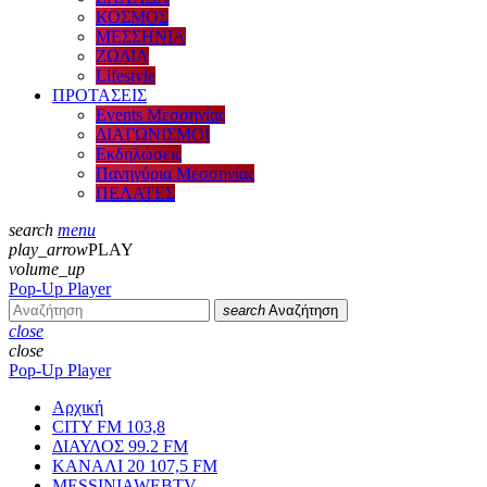
ΚΟΣΜΟΣ
ΜΕΣΣΗΝΙΑ
ΖΩΔΙΑ
Lifestyle
ΠΡΟΤΑΣΕΙΣ
Events Μεσσηνίας
ΔΙΑΓΩΝΙΣΜΟΙ
Εκδηλώσεις
Πανηγύρια Μεσσηνίας
ΠΕΛΑΤΕΣ
search
menu
play_arrow
PLAY
volume_up
Pop-Up Player
search
Αναζήτηση
close
close
Pop-Up Player
Αρχική
CITY FM 103,8
ΔΙΑΥΛΟΣ 99.2 FM
ΚΑΝΑΛΙ 20 107,5 FM
MESSINIAWEBTV