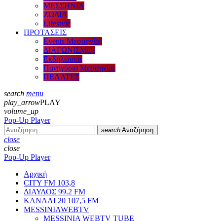
ΜΕΣΣΗΝΙΑ
ΖΩΔΙΑ
Lifestyle
ΠΡΟΤΑΣΕΙΣ
Events Μεσσηνίας
ΔΙΑΓΩΝΙΣΜΟΙ
Εκδηλώσεις
Πανηγύρια Μεσσηνίας
ΠΕΛΑΤΕΣ
search
menu
play_arrow
PLAY
volume_up
Pop-Up Player
search
Αναζήτηση
close
close
Pop-Up Player
Αρχική
CITY FM 103,8
ΔΙΑΥΛΟΣ 99.2 FM
ΚΑΝΑΛΙ 20 107,5 FM
MESSINIAWEBTV
MESSINIA WEBTV TUBE