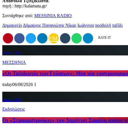
Απόστολο Τζιτζικώστα
.
πηγή : http://kalamata.gr/
Συντάχθηκε από:
MESSINIA RADIO
Δημαρχείο
Δήμαρχος Παναγιώτης Νίκας
Ιωάννινα
προβολή
ταξίδι
EMAIL
RATE IT
insert_link
ΜΕΣΣΗΝΙΑ
«Οι Ταξιδευτές των Γεύσεων»: Μια νέα γαστρονομικ
today
06/08/2026
1
insert_link
Εκδηλώσεις
Οι «Στρακαστρούκες» του Δημήτρη Σαμόλη απόψε 