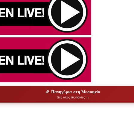
🎉 Πανηγύρια στη Μεσσηνία
Δες όλες τις αφίσες →