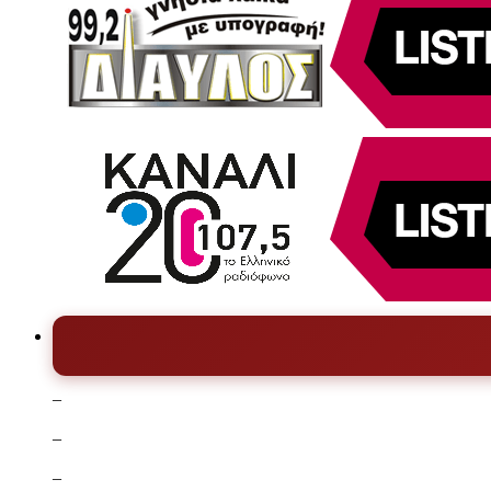
–
–
–