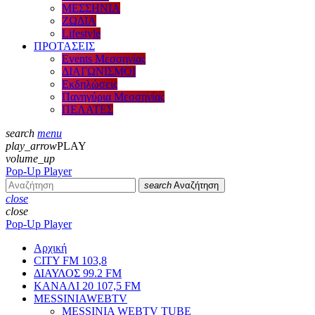
ΜΕΣΣΗΝΙΑ
ΖΩΔΙΑ
Lifestyle
ΠΡΟΤΑΣΕΙΣ
Events Μεσσηνίας
ΔΙΑΓΩΝΙΣΜΟΙ
Εκδηλώσεις
Πανηγύρια Μεσσηνίας
ΠΕΛΑΤΕΣ
search
menu
play_arrow
PLAY
volume_up
Pop-Up Player
search
Αναζήτηση
close
close
Pop-Up Player
Αρχική
CITY FM 103,8
ΔΙΑΥΛΟΣ 99.2 FM
ΚΑΝΑΛΙ 20 107,5 FM
MESSINIAWEBTV
MESSINIA WEBTV TUBE