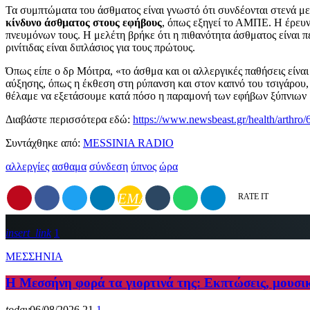
Τα συμπτώματα του άσθματος είναι γνωστό ότι συνδέονται στενά μ
κίνδυνο άσθματος στους εφήβους
, όπως εξηγεί το ΑΜΠΕ. Η έρευνα
πνευμόνων τους. Η μελέτη βρήκε ότι η πιθανότητα άσθματος είναι π
ρινίτιδας είναι διπλάσιος για τους πρώτους.
Όπως είπε ο δρ Μόιτρα, «το άσθμα και οι αλλεργικές παθήσεις είναι 
αύξησης, όπως η έκθεση στη ρύπανση και στον καπνό του τσιγάρου,
θέλαμε να εξετάσουμε κατά πόσο η παραμονή των εφήβων ξύπνιων μ
Διαβάστε περισσότερα εδώ:
https://www.newsbeast.gr/health/arthro/
Συντάχθηκε από:
MESSINIA RADIO
αλλεργίες
ασθαμα
σύνδεση
ύπνος
ώρα
EMAIL
RATE IT
insert_link
1
ΜΕΣΣΗΝΙΑ
Η Μεσσήνη φορά τα γιορτινά της: Εκπτώσεις, μουσι
today
06/08/2026
21
1