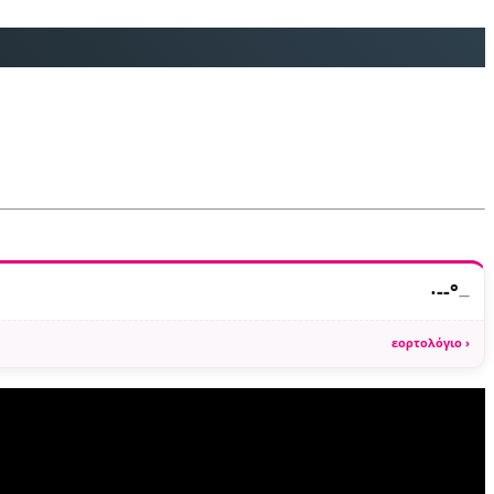
·
--°
—
εορτολόγιο ›