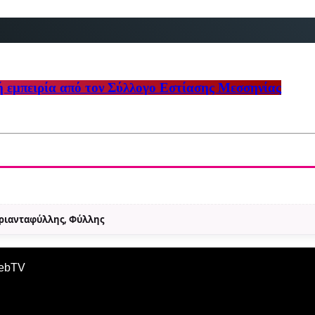
ή εμπειρία από τον Σύλλογο Εστίασης Μεσσηνίας
Τριανταφύλλης, Φύλλης
WebTV