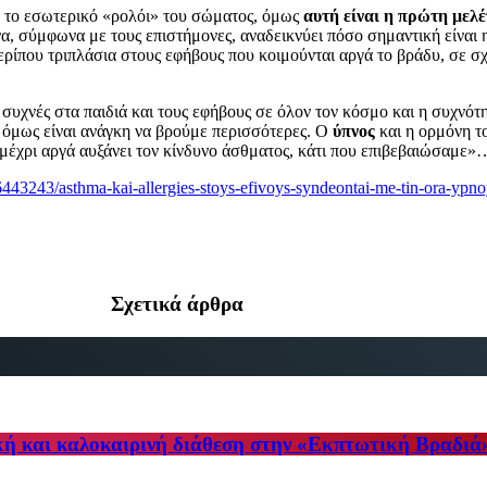
ε το εσωτερικό «ρολόι» του σώματος, όμως
αυτή είναι η πρώτη μελέ
, σύμφωνα με τους επιστήμονες, αναδεικνύει πόσο σημαντική είναι η
ερίπου τριπλάσια στους εφήβους που κοιμούνται αργά το βράδυ, σε σχ
συχνές στα παιδιά και τους εφήβους σε όλον τον κόσμο και η συχνότητ
 όμως είναι ανάγκη να βρούμε περισσότερες. Ο
ύπνος
και η ορμόνη το
έχρι αργά αυξάνει τον κίνδυνο άσθματος, κάτι που επιβεβαιώσαμε»
6443243/asthma-kai-allergies-stoys-efivoys-syndeontai-me-tin-ora-ypn
Σχετικά άρθρα
κή και καλοκαιρινή διάθεση στην «Εκπτωτική Βραδιά