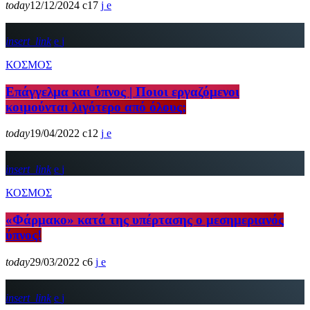
today
12/12/2024
17
insert_link
ΚΟΣΜΟΣ
Επάγγελμα και ύπνος | Ποιοι εργαζόμενοι
κοιμούνται λιγότερο από όλους;
today
19/04/2022
12
insert_link
ΚΟΣΜΟΣ
«Φάρμακο» κατά της υπέρτασης ο μεσημεριανός
ύπνος!
today
29/03/2022
6
insert_link