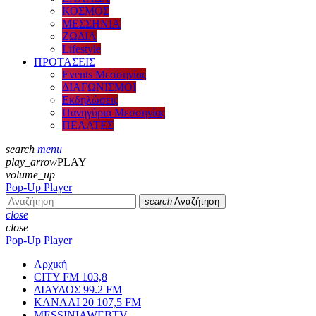
ΚΟΣΜΟΣ
ΜΕΣΣΗΝΙΑ
ΖΩΔΙΑ
Lifestyle
ΠΡΟΤΑΣΕΙΣ
Events Μεσσηνίας
ΔΙΑΓΩΝΙΣΜΟΙ
Εκδηλώσεις
Πανηγύρια Μεσσηνίας
ΠΕΛΑΤΕΣ
search
menu
play_arrow
PLAY
volume_up
Pop-Up Player
search
Αναζήτηση
close
close
Pop-Up Player
Αρχική
CITY FM 103,8
ΔΙΑΥΛΟΣ 99.2 FM
ΚΑΝΑΛΙ 20 107,5 FM
MESSINIAWEBTV