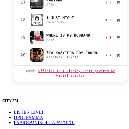
ΚΑΝΤΑΔΑ
17
▼ 3
APON
I JUST MIGHT
18
▼ 3
BRUNO MARS
WHERE IS MY HUSBAND
19
▼ 2
RAYE
ΣΤΑ ΚΑΛΥΤΕΡΑ ΠΟΥ ΕΛΚΟΝΤΑΙ
20
▲ 1
ΚΑΛΛΙΜΑΝΗ ΙΟΥΛΙΑ
Πηγή:
Official IFPI Airplay Chart powered by
MediaInspector
CITY FM
LISTEN LIVE!
ΠΡΟΓΡΑΜΜΑ
ΡΑΔΙΟΦΩΝΙΚΟΙ ΠΑΡΑΓΩΓΟΙ