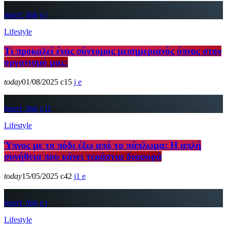
insert_link
Lifestyle
Τι προκαλεί ένας σύντομος μεσημεριανός ύπνος στον
οργανισμό μας;
today
01/08/2025
15
insert_link
1
Lifestyle
Ύπνος με το πόδι έξω από το πάπλωμα: Η απλή
συνήθεια που κάνει τεράστια διαφορά
today
15/05/2025
42
1
insert_link
Lifestyle