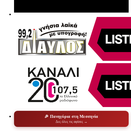
🎉 Πανηγύρια στη Μεσσηνία
Δες όλες τις αφίσες →