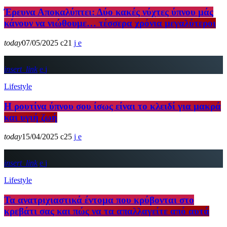
Έρευνα Αποκαλύπτει: Δύο κακές νύχτες ύπνου μάς
κάνουν να νιώθουμε… τέσσερα χρόνια μεγαλύτεροι
today
07/05/2025
21
insert_link
Lifestyle
Η ρουτίνα ύπνου σου ίσως είναι το κλειδί για μακρά
και υγιή ζωή
today
15/04/2025
25
insert_link
Lifestyle
Τα ανατριχιαστικά έντομα που κρύβονται στο
κρεβάτι σας και πώς να τα απαλλαγείτε από αυτά