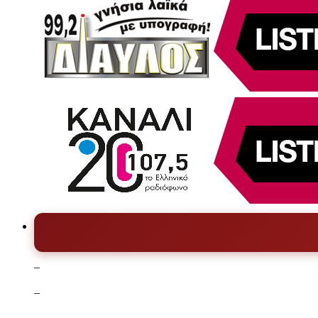
–
–
–