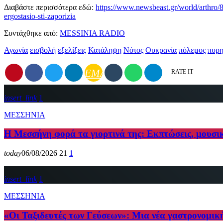
Διαβάστε περισσότερα εδώ:
https://www.newsbeast.gr/world/arthro/
ergostasio-sti-zaporizia
Συντάχθηκε από:
MESSINIA RADIO
Αγωνία
εισβολή
εξελίξεις
Κατάληψη
Νότος
Ουκρανία
πόλεμος
πυρη
EMAIL
RATE IT
insert_link
1
ΜΕΣΣΗΝΙΑ
Η Μεσσήνη φορά τα γιορτινά της: Εκπτώσεις, μουσι
today
06/08/2026
21
1
insert_link
1
ΜΕΣΣΗΝΙΑ
«Οι Ταξιδευτές των Γεύσεων»: Μια νέα γαστρονομικ