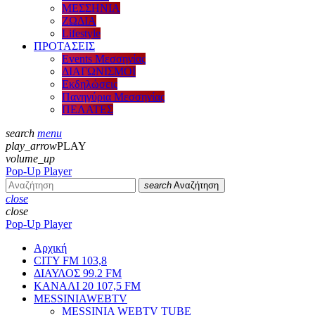
ΜΕΣΣΗΝΙΑ
ΖΩΔΙΑ
Lifestyle
ΠΡΟΤΑΣΕΙΣ
Events Μεσσηνίας
ΔΙΑΓΩΝΙΣΜΟΙ
Εκδηλώσεις
Πανηγύρια Μεσσηνίας
ΠΕΛΑΤΕΣ
search
menu
play_arrow
PLAY
volume_up
Pop-Up Player
search
Αναζήτηση
close
close
Pop-Up Player
Αρχική
CITY FM 103,8
ΔΙΑΥΛΟΣ 99.2 FM
ΚΑΝΑΛΙ 20 107,5 FM
MESSINIAWEBTV
MESSINIA WEBTV TUBE