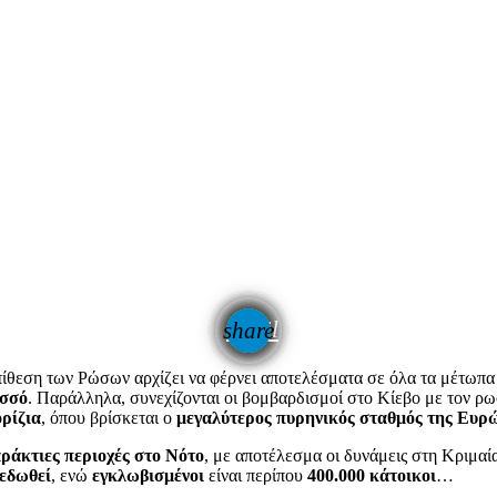
email
share
πίθεση των Ρώσων αρχίζει να φέρνει αποτελέσματα σε όλα τα μέτωπα 
σσό
. Παράλληλα, συνεχίζονται οι βομβαρδισμοί στο Κίεβο με τον ρ
ρίζια
, όπου βρίσκεται ο
μεγαλύτερος πυρηνικός σταθμός της Ευρ
αράκτιες περιοχές στο Νότο
, με αποτέλεσμα οι δυνάμεις στη Κριμα
πεδωθεί
, ενώ
εγκλωβισμένοι
είναι περίπου
400.000 κάτοικοι
…