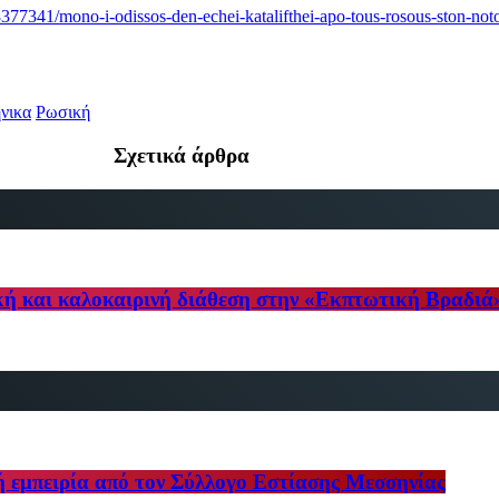
8377341/mono-i-odissos-den-echei-katalifthei-apo-tous-rosous-ston-no
νικα
Ρωσική
Σχετικά άρθρα
κή και καλοκαιρινή διάθεση στην «Εκπτωτική Βραδιά
ή εμπειρία από τον Σύλλογο Εστίασης Μεσσηνίας