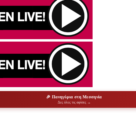
🎉 Πανηγύρια στη Μεσσηνία
Δες όλες τις αφίσες →