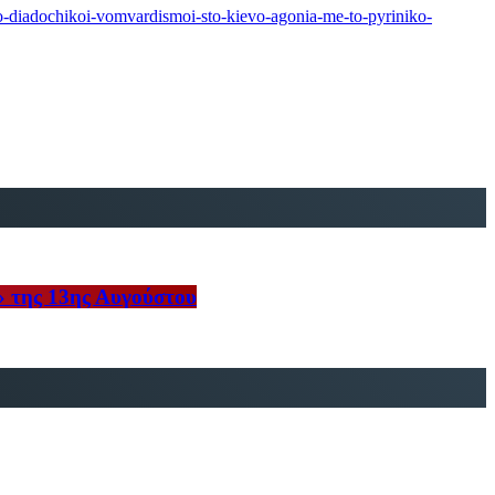
to-diadochikoi-vomvardismoi-sto-kievo-agonia-me-to-pyriniko-
» της 13ης Αυγούστου