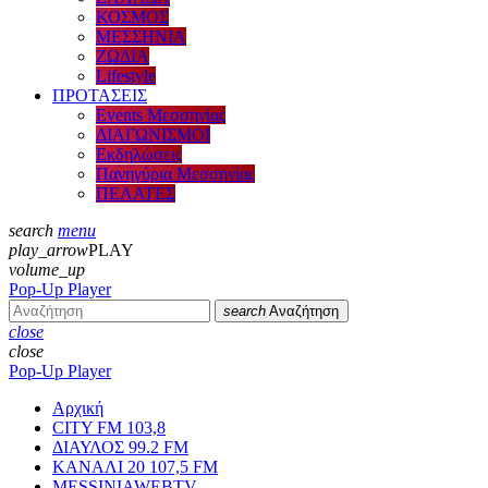
ΚΟΣΜΟΣ
ΜΕΣΣΗΝΙΑ
ΖΩΔΙΑ
Lifestyle
ΠΡΟΤΑΣΕΙΣ
Events Μεσσηνίας
ΔΙΑΓΩΝΙΣΜΟΙ
Εκδηλώσεις
Πανηγύρια Μεσσηνίας
ΠΕΛΑΤΕΣ
search
menu
play_arrow
PLAY
volume_up
Pop-Up Player
search
Αναζήτηση
close
close
Pop-Up Player
Αρχική
CITY FM 103,8
ΔΙΑΥΛΟΣ 99.2 FM
ΚΑΝΑΛΙ 20 107,5 FM
MESSINIAWEBTV