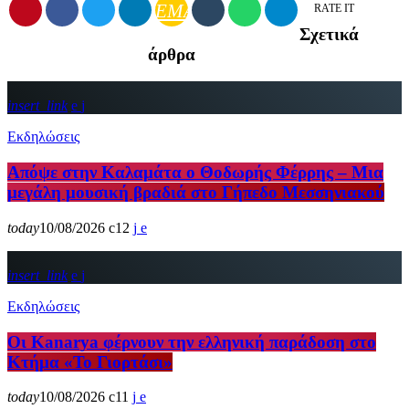
EMAIL
RATE IT
Σχετικά
άρθρα
insert_link
Εκδηλώσεις
Απόψε στην Καλαμάτα ο Θοδωρής Φέρρης – Μια
μεγάλη μουσική βραδιά στο Γήπεδο Μεσσηνιακού
today
10/08/2026
12
insert_link
Εκδηλώσεις
Οι Kanarya φέρνουν την ελληνική παράδοση στο
Κτήμα «Το Γιορτάσι»
today
10/08/2026
11