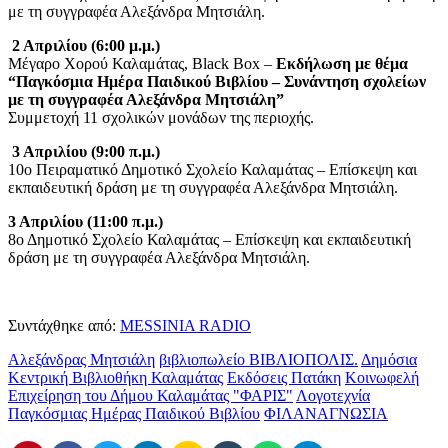
με τη συγγραφέα Αλεξάνδρα Μητσιάλη.
2 Απριλίου (6:00 μ.μ.)
Μέγαρο Χορού Καλαμάτας, Black Box –
Εκδήλωση με θέμα
“Παγκόσμια Ημέρα Παιδικού Βιβλίου – Συνάντηση σχολείων
με τη συγγραφέα Αλεξάνδρα Μητσιάλη”
Συμμετοχή 11 σχολικών μονάδων της περιοχής.
3 Απριλίου (9:00 π.μ.)
10ο Πειραματικό Δημοτικό Σχολείο Καλαμάτας – Επίσκεψη και
εκπαιδευτική δράση με τη συγγραφέα Αλεξάνδρα Μητσιάλη.
3 Απριλίου (11:00 π.μ.)
8ο Δημοτικό Σχολείο Καλαμάτας – Επίσκεψη και εκπαιδευτική
δράση με τη συγγραφέα Αλεξάνδρα Μητσιάλη.
Συντάχθηκε από:
MESSINIA RADIO
Αλεξάνδρας Μητσιάλη
βιβλιοπωλείο ΒΙΒΛΙΟΠΟΛΙΣ.
Δημόσια
Κεντρική Βιβλιοθήκη Καλαμάτας
Εκδόσεις Πατάκη
Κοινωφελή
Επιχείρηση του Δήμου Καλαμάτας "ΦΑΡΙΣ"
Λογοτεχνία
Παγκόσμιας Ημέρας Παιδικού Βιβλίου
ΦΙΛΑΝΑΓΝΩΣΙΑ