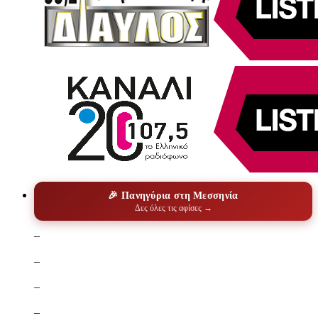
🎉 Πανηγύρια στη Μεσσηνία
Δες όλες τις αφίσες →
–
–
–
–