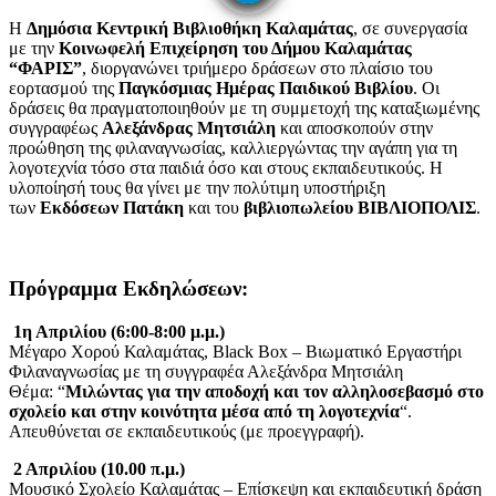
Η
Δημόσια Κεντρική Βιβλιοθήκη Καλαμάτας
, σε συνεργασία
με την
Κοινωφελή Επιχείρηση του Δήμου Καλαμάτας
“ΦΑΡΙΣ”
, διοργανώνει τριήμερο δράσεων στο πλαίσιο του
εορτασμού της
Παγκόσμιας Ημέρας Παιδικού Βιβλίου
. Οι
δράσεις θα πραγματοποιηθούν με τη συμμετοχή της καταξιωμένης
συγγραφέως
Αλεξάνδρας Μητσιάλη
και αποσκοπούν στην
προώθηση της φιλαναγνωσίας, καλλιεργώντας την αγάπη για τη
λογοτεχνία τόσο στα παιδιά όσο και στους εκπαιδευτικούς. Η
υλοποίησή τους θα γίνει με την πολύτιμη υποστήριξη
των
Εκδόσεων Πατάκη
και του
βιβλιοπωλείου ΒΙΒΛΙΟΠΟΛΙΣ
.
Πρόγραμμα Εκδηλώσεων:
1η Απριλίου (6:00-8:00 μ.μ.)
Μέγαρο Χορού Καλαμάτας, Black Box – Βιωματικό Εργαστήρι
Φιλαναγνωσίας με τη συγγραφέα Αλεξάνδρα Μητσιάλη
Θέμα: “
Μιλώντας για την αποδοχή και τον αλληλοσεβασμό στο
σχολείο και στην κοινότητα μέσα από τη λογοτεχνία
“.
Απευθύνεται σε εκπαιδευτικούς (με προεγγραφή).
2 Απριλίου (10.00 π.μ.)
Μουσικό Σχολείο Καλαμάτας – Επίσκεψη και εκπαιδευτική δράση