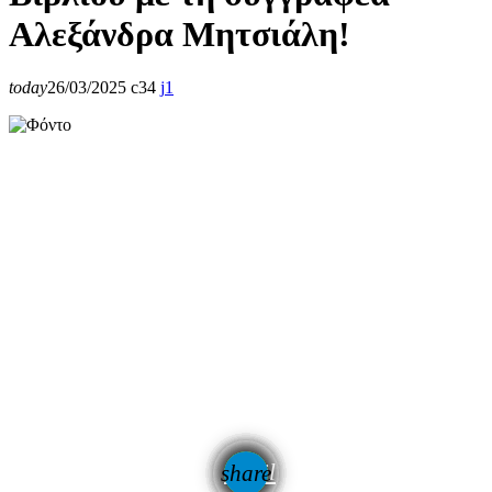
Αλεξάνδρα Μητσιάλη!
today
26/03/2025
34
1
email
share
1