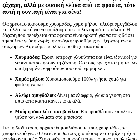
ζάχαρη, αλλά με φυσική γλύκα από τα φρούτα, τότε
αυτή η συνταγή είναι για σένα!
Θα χρησιμοποιήσουμε χουρμάδες, χυμό μήλου, αλεύρι αμυγδάλου
και άλλα υλικά για να φτιάξουμε τα πιο λαχταριστά μπισκότα. Η
ζάχαρη που περιέχεται στα φρούτα είναι αρκετή για να τους δώσει
την τέλεια γεύση χωρίς την ανάγκη προσθήκης επεξεργασμένων
σακχάρων. Ας δούμε τα υλικά που θα χρειαστούμε:
Χουρμάδες
: Έχουν υπέροχη γλυκύτητα και είναι ιδανικοί για
να αντικαταστήσουν τη ζάχαρη. Θα τους βρεις στο τμήμα των
αποξηραμένων φρούτων του σούπερ μάρκετ.
Χυμός μήλου
: Χρησιμοποιούμε 100% γνήσιο χυμό για
φυσική γλύκα.
Αλεύρι αμυγδάλου
: Δίνει μια ελαφριά, γλυκιά γεύση στα
μπισκότα και τα κάνει πιο απαλά.
Μαύρη σοκολάτα και βανίλια
: Θα προσθέσουν επιπλέον
γεύση και αρώματα στα μπισκότα.
Για τη διαδικασία, αρχικά θα μουλιάσουμε τους χουρμάδες σε
χλιαρό νερό για 30 λεπτά και θα τους χτυπήσουμε στο μίξερ μέχρι
να γίνουν πουρές. Στη συνέχεια, προσθέτουμε το αυγό, το ηλιέλαιο