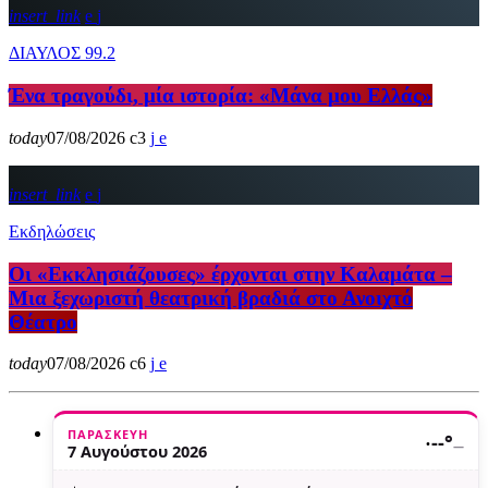
insert_link
ΔΙΑΥΛΟΣ 99.2
Ένα τραγούδι, μία ιστορία: «Μάνα μου Ελλάς»
today
07/08/2026
3
insert_link
Εκδηλώσεις
Οι «Εκκλησιάζουσες» έρχονται στην Καλαμάτα –
Μια ξεχωριστή θεατρική βραδιά στο Ανοιχτό
Θέατρο
today
07/08/2026
6
ΠΑΡΑΣΚΕΥΉ
·
--°
—
7 Αυγούστου 2026