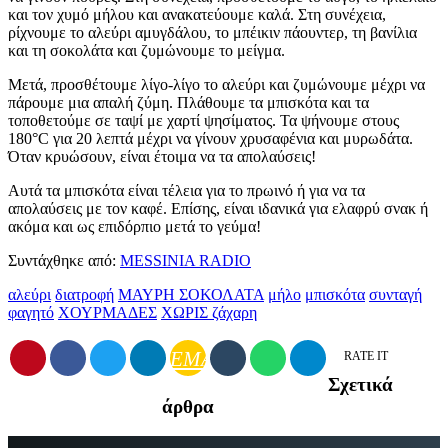
και τον χυμό μήλου και ανακατεύουμε καλά. Στη συνέχεια,
ρίχνουμε το αλεύρι αμυγδάλου, το μπέικιν πάουντερ, τη βανίλια
και τη σοκολάτα και ζυμώνουμε το μείγμα.
Μετά, προσθέτουμε λίγο-λίγο το αλεύρι και ζυμώνουμε μέχρι να
πάρουμε μια απαλή ζύμη. Πλάθουμε τα μπισκότα και τα
τοποθετούμε σε ταψί με χαρτί ψησίματος. Τα ψήνουμε στους
180°C για 20 λεπτά μέχρι να γίνουν χρυσαφένια και μυρωδάτα.
Όταν κρυώσουν, είναι έτοιμα να τα απολαύσεις!
Αυτά τα μπισκότα είναι τέλεια για το πρωινό ή για να τα
απολαύσεις με τον καφέ. Επίσης, είναι ιδανικά για ελαφρύ σνακ ή
ακόμα και ως επιδόρπιο μετά το γεύμα!
Συντάχθηκε από:
MESSINIA RADIO
αλεύρι
διατροφή
ΜΑΥΡΗ ΣΟΚΟΛΑΤΑ
μήλο
μπισκότα
συνταγή
φαγητό
ΧΟΥΡΜΑΔΕΣ
ΧΩΡΙΣ ζάχαρη
EMAIL
RATE IT
Σχετικά
άρθρα