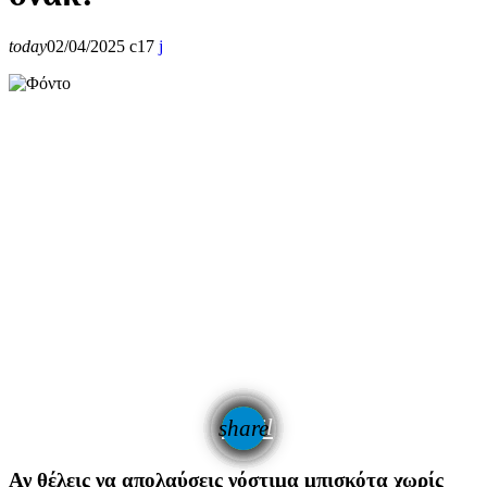
today
02/04/2025
17
email
share
Αν θέλεις να απολαύσεις νόστιμα μπισκότα χωρίς