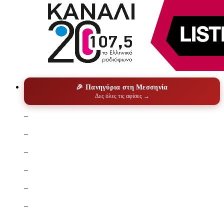
🎉 Πανηγύρια στη Μεσσηνία
Δες όλες τις αφίσες →
–
–
–
–
–
–