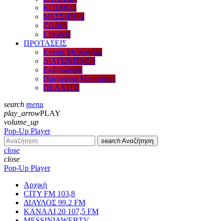
ΚΟΣΜΟΣ
ΜΕΣΣΗΝΙΑ
ΖΩΔΙΑ
Lifestyle
ΠΡΟΤΑΣΕΙΣ
Events Μεσσηνίας
ΔΙΑΓΩΝΙΣΜΟΙ
Εκδηλώσεις
Πανηγύρια Μεσσηνίας
ΠΕΛΑΤΕΣ
search
menu
play_arrow
PLAY
volume_up
Pop-Up Player
search
Αναζήτηση
close
close
Pop-Up Player
Αρχική
CITY FM 103,8
ΔΙΑΥΛΟΣ 99.2 FM
ΚΑΝΑΛΙ 20 107,5 FM
MESSINIAWEBTV